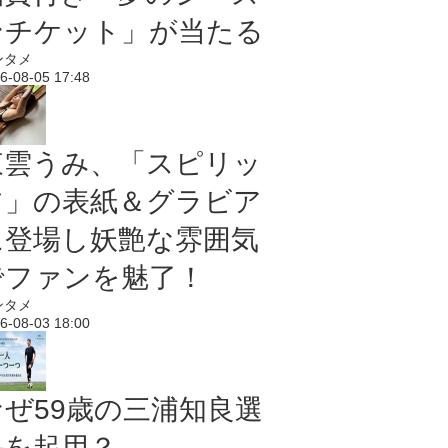
ンチケット」が当たる
ンタメ
6-08-05 17:48
東雲うみ、「スピリッ
ツ」の表紙＆グラビア
に登場し妖艶な雰囲気
でファンを魅了！
ンタメ
6-08-03 18:00
なぜ59歳の三浦知良選
手を起用？