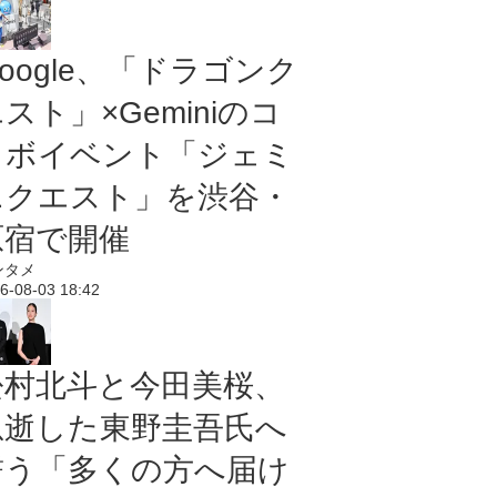
oogle、「ドラゴンク
スト」×Geminiのコ
ラボイベント「ジェミ
ニクエスト」を渋谷・
原宿で開催
ンタメ
6-08-03 18:42
松村北斗と今田美桜、
急逝した東野圭吾氏へ
誓う「多くの方へ届け