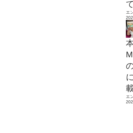
エ
202
M
エ
202