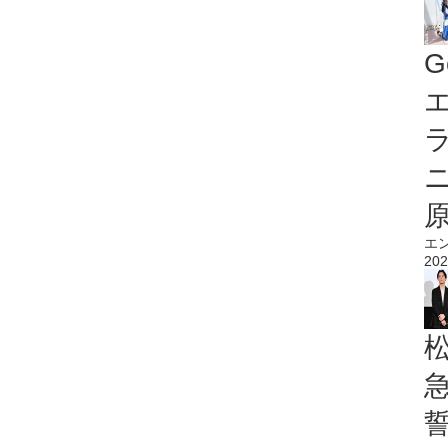
G
エ
エ
202