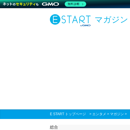
無料診断
マガジン
E START トップページ
>
エンタメ
>
マガジン
総合