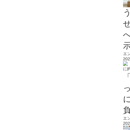
エ
202
エ
202