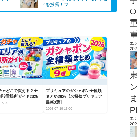
アを披露！フ...
O
エ
202
チャどこで買える？全
プリキュアのガシャポン全種類
設置場所ガイド2026
まとめ2026【名探偵プリキュア
最新9選】
13:00
2026-07-16 13:00
エ
202