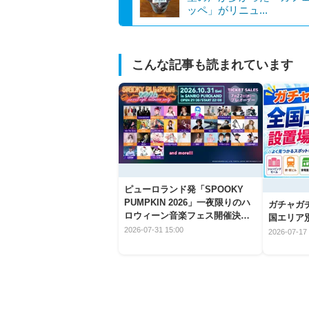
ッペ」がリニュ...
こんな記事も読まれています
ピューロランド発「SPOOKY
PUMPKIN 2026」一夜限りのハ
ガチャガ
ロウィーン音楽フェス開催決
国エリア別
定！
2026-07-31 15:00
2026-07-17 