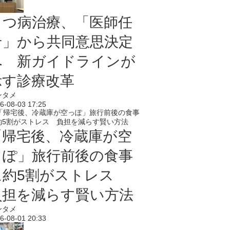
うつ病治療、「医師任
せ」から共同意思決定
へ 新ガイドラインが
示す診療改革
ンタメ
6-08-03 17:25
「帰宅後、冷蔵庫が空
っぽ」旅行前後の食事
に約5割がストレス
負担を減らす賢い方法
ンタメ
6-08-01 20:33