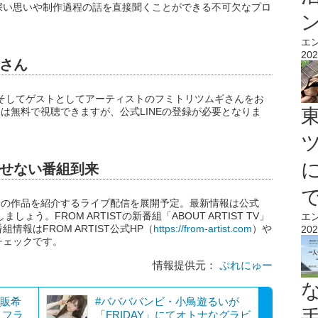
深い思いや制作過程の話を直接聞くことができる不可欠なプロ
エ
202
さん
より。そしてゲストとしてアーティストのフミトリツムギさんをお
TV」は無料で視聴できますが、公式LINEの登録が必要となりま
せない番組到来
ィストの作品を紹介するライブ配信を展開予定。最新情報は公式
ょう。FROM ARTISTの新番組「ABOUT ARTIST TV」
エ
報はFROM ARTIST公式HP（
https://from-artist.com
）や
202
チェックです。
情報提供元：
ぷれにゅー
再販希
#ババババンビ・小鳥遊るいが
ェフラ
「FRIDAY」にてオトナなグラビ