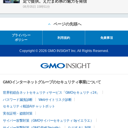
定で提供。えだまめ県の魅力を発信
08月05日 15時51分
ページの先頭へ
プライバシー
利用規約
免責事項
ポリシー
Copyright © 2026 GMO INSIGHT Inc. All Rights Reserved.
GMOインターネットグループのセキュリティ事業について
世界初総合ネットセキュリティサービス「GMOセキュリティ24」
パスワード漏洩診断
Webサイトリスク診断
セキュリティ相談AIチャットボット
実在証明・盗聴対策
サイバー攻撃対策（GMOサイバーセキュリティ byイエラエ）
サイバー攻撃対策（GMO Flatt Security）
なりすまし対策