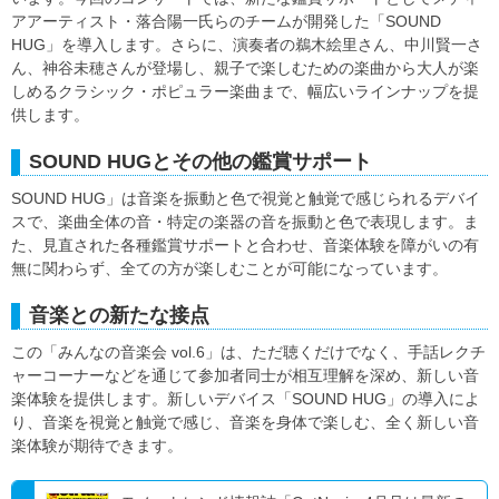
アアーティスト・落合陽一氏らのチームが開発した「SOUND
HUG」を導入します。さらに、演奏者の鵜木絵里さん、中川賢一さ
ん、神谷未穂さんが登場し、親子で楽しむための楽曲から大人が楽
しめるクラシック・ポピュラー楽曲まで、幅広いラインナップを提
供します。
SOUND HUGとその他の鑑賞サポート
SOUND HUG」は音楽を振動と色で視覚と触覚で感じられるデバイ
スで、楽曲全体の音・特定の楽器の音を振動と色で表現します。ま
た、見直された各種鑑賞サポートと合わせ、音楽体験を障がいの有
無に関わらず、全ての方が楽しむことが可能になっています。
音楽との新たな接点
この「みんなの音楽会 vol.6」は、ただ聴くだけでなく、手話レクチ
ャーコーナーなどを通じて参加者同士が相互理解を深め、新しい音
楽体験を提供します。新しいデバイス「SOUND HUG」の導入によ
り、音楽を視覚と触覚で感じ、音楽を身体で楽しむ、全く新しい音
楽体験が期待できます。