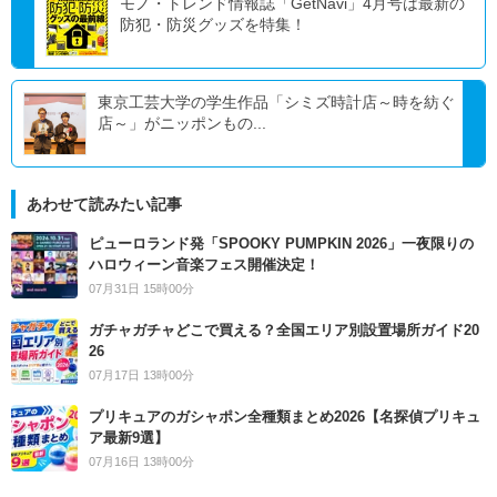
モノ・トレンド情報誌「GetNavi」4月号は最新の
防犯・防災グッズを特集！
東京工芸大学の学生作品「シミズ時計店～時を紡ぐ
店～」がニッポンもの...
あわせて読みたい記事
ピューロランド発「SPOOKY PUMPKIN 2026」一夜限りの
ハロウィーン音楽フェス開催決定！
07月31日 15時00分
ガチャガチャどこで買える？全国エリア別設置場所ガイド20
26
07月17日 13時00分
プリキュアのガシャポン全種類まとめ2026【名探偵プリキュ
ア最新9選】
07月16日 13時00分