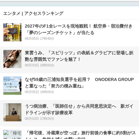
エンタメ | アクセスランキング
2027年のF1全レースを現地観戦！ 航空券・宿泊費付き
「夢のシーズンチケット」が当たる
08月05日 17時48分
東雲うみ、「スピリッツ」の表紙＆グラビアに登場し妖
艶な雰囲気でファンを魅了！
08月03日 18時00分
なぜ59歳の三浦知良選手を起用？ ONODERA GROUP
と重なった「努力の積み重ね」
08月05日 16時00分
うつ病治療、「医師任せ」から共同意思決定へ 新ガイ
ドラインが示す診療改革
08月03日 17時25分
「帰宅後、冷蔵庫が空っぽ」旅行前後の食事に約5割がス