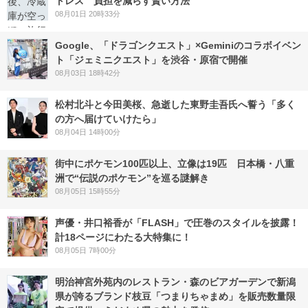
トレス 負担を減らす賢い方法
08月01日 20時33分
Google、「ドラゴンクエスト」×Geminiのコラボイベン
ト「ジェミニクエスト」を渋谷・原宿で開催
08月03日 18時42分
松村北斗と今田美桜、急逝した東野圭吾氏へ誓う「多く
の方へ届けていけたら」
08月04日 14時00分
街中にポケモン100匹以上、立像は19匹 日本橋・八重
洲で“伝説のポケモン”を巡る謎解き
08月05日 15時55分
声優・井口裕香が「FLASH」で圧巻のスタイルを披露！
計18ページにわたる大特集に！
08月05日 7時00分
明治神宮外苑内のレストラン・森のビアガーデンで新潟
県が誇るブランド枝豆「つまりちゃまめ」を販売数量限