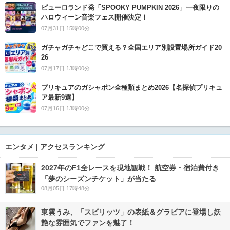
ピューロランド発「SPOOKY PUMPKIN 2026」一夜限りの
ハロウィーン音楽フェス開催決定！
07月31日 15時00分
ガチャガチャどこで買える？全国エリア別設置場所ガイド20
26
07月17日 13時00分
プリキュアのガシャポン全種類まとめ2026【名探偵プリキュ
ア最新9選】
07月16日 13時00分
エンタメ | アクセスランキング
2027年のF1全レースを現地観戦！ 航空券・宿泊費付き
「夢のシーズンチケット」が当たる
08月05日 17時48分
東雲うみ、「スピリッツ」の表紙＆グラビアに登場し妖
艶な雰囲気でファンを魅了！