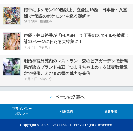
街中にポケモン100匹以上、立像は19匹 日本橋・八重
洲で“伝説のポケモン”を巡る謎解き
08月05日 15時55分
声優・井口裕香が「FLASH」で圧巻のスタイルを披露！
計18ページにわたる大特集に！
08月05日 7時00分
明治神宮外苑内のレストラン・森のビアガーデンで新潟
県が誇るブランド枝豆「つまりちゃまめ」を販売数量限
定で提供。えだまめ県の魅力を発信
08月05日 15時51分
ページの先頭へ
プライバシー
利用規約
免責事項
ポリシー
Copyright © 2026 GMO INSIGHT Inc. All Rights Reserved.