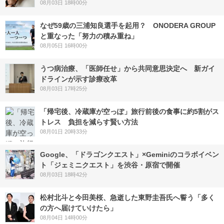
08月03日 18時00分
なぜ59歳の三浦知良選手を起用？ ONODERA GROUP
と重なった「努力の積み重ね」
08月05日 16時00分
うつ病治療、「医師任せ」から共同意思決定へ 新ガイ
ドラインが示す診療改革
08月03日 17時25分
「帰宅後、冷蔵庫が空っぽ」旅行前後の食事に約5割がス
トレス 負担を減らす賢い方法
08月01日 20時33分
Google、「ドラゴンクエスト」×Geminiのコラボイベン
ト「ジェミニクエスト」を渋谷・原宿で開催
08月03日 18時42分
松村北斗と今田美桜、急逝した東野圭吾氏へ誓う「多く
の方へ届けていけたら」
08月04日 14時00分