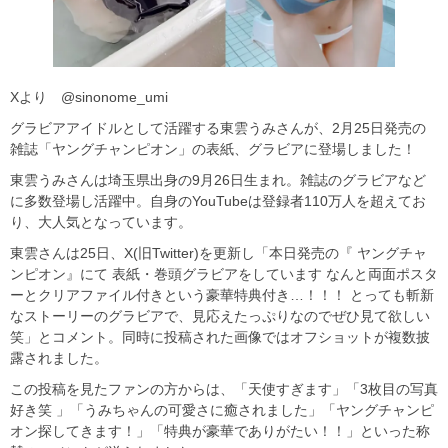
Xより @sinonome_umi
グラビアアイドルとして活躍する東雲うみさんが、2月25日発売の
雑誌「ヤングチャンピオン」の表紙、グラビアに登場しました！
東雲うみさんは埼玉県出身の9月26日生まれ。雑誌のグラビアなど
に多数登場し活躍中。自身のYouTubeは登録者110万人を超えてお
り、大人気となっています。
東雲さんは25日、X(旧Twitter)を更新し「本日発売の『 ヤングチャ
ンピオン』にて 表紙・巻頭グラビアをしています なんと両面ポスタ
ーとクリアファイル付きという豪華特典付き…！！！ とっても斬新
なストーリーのグラビアで、見応えたっぷりなのでぜひ見て欲しい
笑」とコメント。同時に投稿された画像ではオフショットが複数披
露されました。
この投稿を見たファンの方からは、「天使すぎます」「3枚目の写真
好き笑 」「うみちゃんの可愛さに癒されました」「ヤングチャンピ
オン探してきます！」「特典が豪華でありがたい！！」といった称