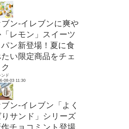
セブン‐イレブンに爽や
か「レモン」スイーツ
＆パン新登場！夏に食
べたい限定商品をチェ
ック
レンド
6-08-03 11:30
セブン‐イレブン「よく
ばりサンド」シリーズ
新作チョコミント登場