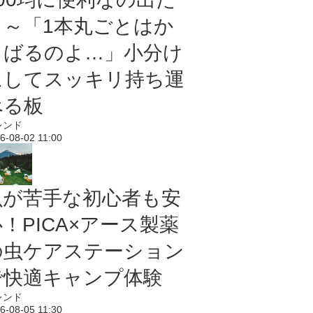
よ～「1本丸ごとはか
さばるのよ…」小分け
にしてスッキリ持ち運
べる板
レンド
6-08-02 11:00
虫が苦手な初心者も安
！PICA×アース製薬
の虫ケアステーション
で快適キャンプ体験
レンド
6-08-05 11:30