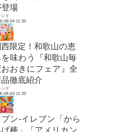
が登場
レンド
6-08-04 11:30
関西限定！和歌山の恵
みを味わう『和歌山毎
度おおきにフェア』全
商品徹底紹介
レンド
6-08-03 11:30
セブン‐イレブン「から
あげ棒」「アメリカン