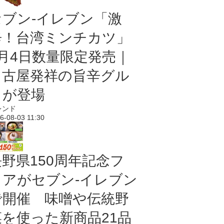
セブン-イレブン「激
辛！台湾ミンチカツ」
8月4日数量限定発売｜
名古屋発祥の旨辛グル
メが登場
レンド
6-08-03 11:30
長野県150周年記念フ
ェアがセブン-イレブン
で開催 味噌や伝統野
菜を使った新商品21品