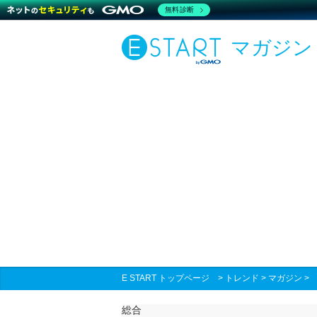
無料診断
マガジン
E START トップページ
>
トレンド
>
マガジン
総合