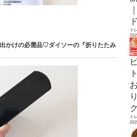
）
ト
202
出かけの必需品♡ダイソーの『折りたたみ
ト
ト
202