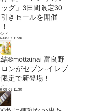
ドッグ」3日間限定30
円引きセールを開催
中！
レンド
6-08-07 11:30
結®mottainai 富良野
メロンがセブン‐イレブ
ン限定で新登場！
レンド
6-08-03 11:30
100均に便利なの出た