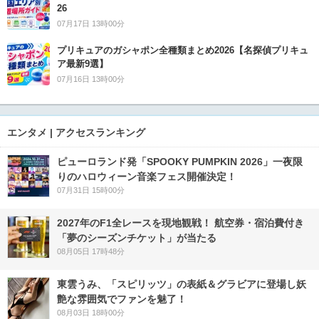
26
07月17日 13時00分
プリキュアのガシャポン全種類まとめ2026【名探偵プリキュ
ア最新9選】
07月16日 13時00分
エンタメ | アクセスランキング
ピューロランド発「SPOOKY PUMPKIN 2026」一夜限
りのハロウィーン音楽フェス開催決定！
07月31日 15時00分
2027年のF1全レースを現地観戦！ 航空券・宿泊費付き
「夢のシーズンチケット」が当たる
08月05日 17時48分
東雲うみ、「スピリッツ」の表紙＆グラビアに登場し妖
艶な雰囲気でファンを魅了！
08月03日 18時00分