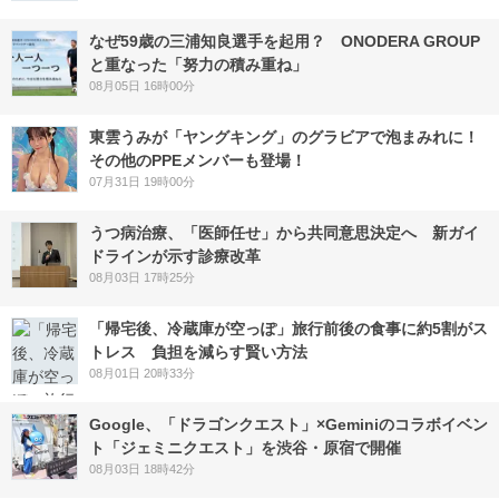
なぜ59歳の三浦知良選手を起用？ ONODERA GROUP
と重なった「努力の積み重ね」
08月05日 16時00分
東雲うみが「ヤングキング」のグラビアで泡まみれに！
その他のPPEメンバーも登場！
07月31日 19時00分
うつ病治療、「医師任せ」から共同意思決定へ 新ガイ
ドラインが示す診療改革
08月03日 17時25分
「帰宅後、冷蔵庫が空っぽ」旅行前後の食事に約5割がス
トレス 負担を減らす賢い方法
08月01日 20時33分
Google、「ドラゴンクエスト」×Geminiのコラボイベン
ト「ジェミニクエスト」を渋谷・原宿で開催
08月03日 18時42分