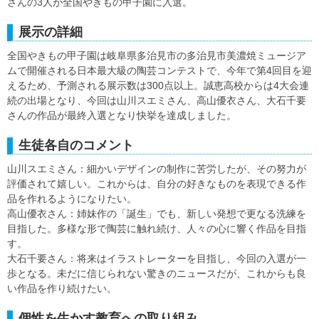
さんの3人が全国やきもの甲子園に入選。
展示の詳細
全国やきもの甲子園は岐阜県多治見市の多治見市美濃焼ミュージア
ムで開催される日本最大級の陶芸コンテストで、今年で第4回目を迎
えるため、予測される展示数は300点以上。誠恵高校からは4大会連
続の出場となり、今回は山川スエミさん、高山優衣さん、大石千要
さんの作品が最終入選となり快挙を達成しました。
生徒各自のコメント
山川スエミさん：細かいデザインの制作に苦労したが、その努力が
評価されて嬉しい。これからは、自分の好きなものを表現できる作
品を作れるようになりたい。
高山優衣さん：姉妹作の「誕生」でも、新しい発想で更なる洗練を
目指した。多様な形で陶芸に触れ続け、人々の心に響く作品を目指
す。
大石千要さん：将来はイラストレーターを目指し、今回の入選が一
歩となる。未だに信じられない驚きのニュースだが、これからも良
い作品を作り続けたい。
個性を生かす教育への取り組み