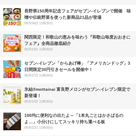
長野県150周年記念フェアがセブン-イレブンで開催 味
噌や伝統野菜を使った新商品21品が登場
08月04日 11時30分
関西限定！和歌山の恵みを味わう『和歌山毎度おおきに
フェア』全商品徹底紹介
08月03日 11時30分
セブン‐イレブン「からあげ棒」「アメリカンドッグ」3
日間限定30円引きセールを開催中！
08月07日 11時30分
氷結®mottainai 富良野メロンがセブン‐イレブン限定で
新登場！
08月03日 11時30分
100均に便利なの出たよ～「1本丸ごとはかさばるの
よ…」小分けにしてスッキリ持ち運べる板
08月02日 11時00分