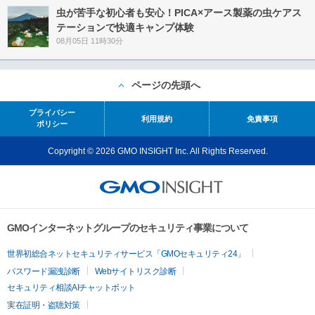
虫が苦手な初心者も安心！PICA×アース製薬の虫ケアス
テーションで快適キャンプ体験
08月05日 11時30分
ページの先頭へ
プライバシー
利用規約
免責事項
ポリシー
Copyright © 2026 GMO INSIGHT Inc. All Rights Reserved.
GMOインターネットグループのセキュリティ事業について
世界初総合ネットセキュリティサービス「GMOセキュリティ24」
パスワード漏洩診断
Webサイトリスク診断
セキュリティ相談AIチャットボット
実在証明・盗聴対策