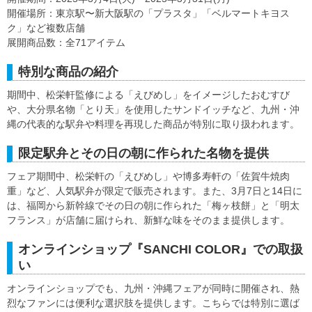
開催場所：東京駅〜新大阪駅の「プラスタ」「ベルマートキヨス
ク」など複数店舗
展開商品数：全71アイテム
特別な商品の紹介
期間中、松栄軒監修による「えびめし」をイメージしたおむすび
や、大分県名物「とり天」を使用したサンドイッチなど、九州・沖
縄の代表的な駅弁や料理を再現した商品が特別に取り扱われます。
限定駅弁とその日の朝に作られた名物を提供
フェア期間中、松栄軒の「えびめし」や博多寿軒の「佐賀牛焼肉
重」など、人気駅弁が限定で販売されます。また、3月7日と14日に
は、福岡から新幹線でその日の朝に作られた「梅ヶ枝餅」と「明太
フランス」が店舗に届けられ、新鮮な味をそのまま提供します。
オンラインショップ『SANCHI COLOR』での取扱
い
オンラインショップでも、九州・沖縄フェアが同時に開催され、熱
烈なファンには便利な選択肢を提供します。こちらでは特別に選ば