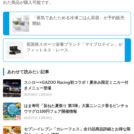
れた商品が購入可能です。
「蒸気であたためる冷凍ごはん容器」が予約販売
開始
英国発スポーツ栄養ブランド「マイプロテイン」が
フィットネス・レース...
あわせて読みたい記事
スシロー×GAZOO Racing初コラボ！夏休み限定ミニカー付
きメニュー登場
08月08日 11時30分
はま寿司「旨ねた夏祭り 第3弾」大葉ニンニク香るビンチョ
ウマグロ100円フェア開催情報
08月07日 11時30分
セブン‐イレブン「カレーフェス」全15品商品詳細とお得な限