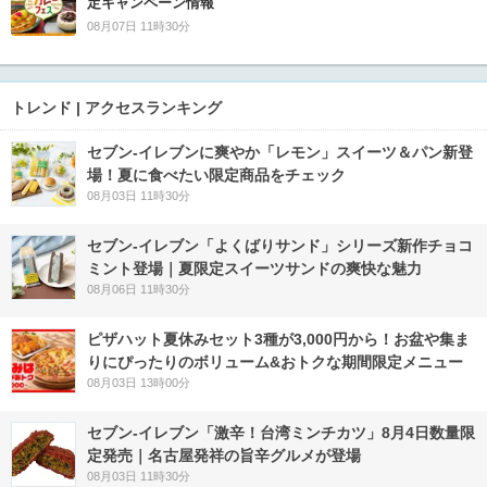
定キャンペーン情報
08月07日 11時30分
トレンド | アクセスランキング
セブン‐イレブンに爽やか「レモン」スイーツ＆パン新登
場！夏に食べたい限定商品をチェック
08月03日 11時30分
セブン‐イレブン「よくばりサンド」シリーズ新作チョコ
ミント登場｜夏限定スイーツサンドの爽快な魅力
08月06日 11時30分
ピザハット夏休みセット3種が3,000円から！お盆や集ま
りにぴったりのボリューム&おトクな期間限定メニュー
08月03日 13時00分
セブン-イレブン「激辛！台湾ミンチカツ」8月4日数量限
定発売｜名古屋発祥の旨辛グルメが登場
08月03日 11時30分