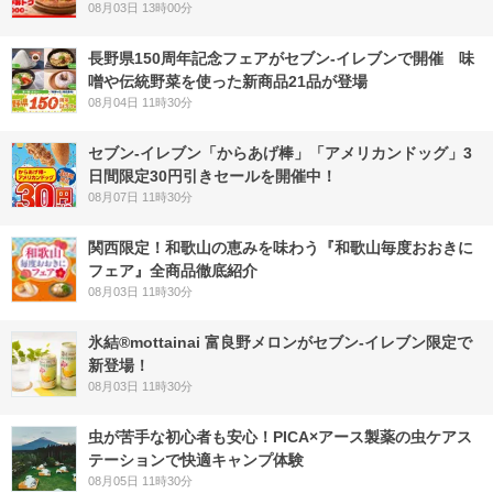
08月03日 13時00分
長野県150周年記念フェアがセブン-イレブンで開催 味
噌や伝統野菜を使った新商品21品が登場
08月04日 11時30分
セブン‐イレブン「からあげ棒」「アメリカンドッグ」3
日間限定30円引きセールを開催中！
08月07日 11時30分
関西限定！和歌山の恵みを味わう『和歌山毎度おおきに
フェア』全商品徹底紹介
08月03日 11時30分
氷結®mottainai 富良野メロンがセブン‐イレブン限定で
新登場！
08月03日 11時30分
虫が苦手な初心者も安心！PICA×アース製薬の虫ケアス
テーションで快適キャンプ体験
08月05日 11時30分