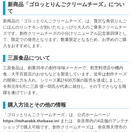
新商品「ゴロッとりんごクリームチーズ」につい
て
新商品の「ゴロッとりんごクリームチーズ」は、贅沢な角切りんご
にほんのりシナモンが効いたちょっぴり大人のご褒美クリームチー
ズです。創作クリームチーズの小分けリニューアル記念第四弾とし
て、限定での発売となります。数量限定となるため、お早めのご購
入をおすすめします。
三原食品について
三原食品は、創業35年の創作珍味メーカーで、割烹料理店や機内
食、大手百貨店のおせちなどを製造しています。近年は創作チーズ
の開発に力を入れ、シリーズ累計600万個の販売を達成しました。
令和元年5月に三原 慎一郎氏が代表に就任し、その下でさらなる飛
躍を遂げています。
購入方法とその他の情報
「ゴロッとりんごクリームチーズ」は、公式ホームページ
https://miharakk.thebase.in/
または、奈良県内の4店舗のアンテナ
ショップで購入可能です。創作クリームチーズは、奈良県天理市の