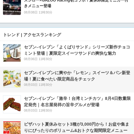
スシロー×GAZOO Racing初コラボ！夏休み限定ミニカー付
きメニュー登場
08月08日 11時30分
トレンド | アクセスランキング
セブン‐イレブン「よくばりサンド」シリーズ新作チョコ
ミント登場｜夏限定スイーツサンドの爽快な魅力
08月06日 11時30分
セブン‐イレブンに爽やか「レモン」スイーツ＆パン新登
場！夏に食べたい限定商品をチェック
08月03日 11時30分
セブン-イレブン「激辛！台湾ミンチカツ」8月4日数量限
定発売｜名古屋発祥の旨辛グルメが登場
08月03日 11時30分
ピザハット夏休みセット3種が3,000円から！お盆や集ま
りにぴったりのボリューム&おトクな期間限定メニュー