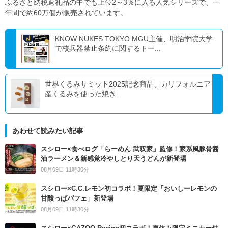
ふるさと納税返礼品の中でも上位2～3％に入る人気シリーズで、一
年間で約60万個が販売されています。
KNOW NUKES TOKYO MGU主催、明治学院大学
で核兵器禁止条約に関するトー...
世界くるみサミット2025記念商品、カリフォルニア
産くるみを使った焼き...
あわせて読みたい記事
スシロー×食べログ「らーめん 武双家」監修！家系風豚骨醤
油ラーメン＆新感覚冷やしとり天うどんが新登場
08月09日 11時30分
スシロー×C.C.レモン初コラボ！夏限定「おいしーレモンの
甘酸っぱパフェ」新登場
08月09日 11時30分