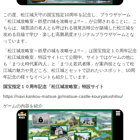
この度、松江城天守の国宝指定10周年を記念し、ブラウザゲーム
「松江城攻略室～鉄壁の城を攻略せよ!!～」が公開されることに。こ
ちらは、城普請の名人とも呼ばれる堀尾吉晴公が築城した松江城を
攻める目線で学び・楽しむ高難易度オリジナルブラウザゲームとな
っています。
「松江城攻略室～鉄壁の城を攻略せよ!!～」は国宝指定１０周年記念
「松江城攻略室」特設サイトにて公開中。サイトではゲームの他に
も「まつえ時代案内人」と「まつえ若武者隊」が案内役となって松
江城の魅力や見どころ、松江城とセットで訪れたいスポット、10周
年記念の様々なイベントも紹介しています。
国宝指定１０周年記念「松江城攻略室」特設サイト
https://navi.kankou-matsue.jp/matsue-castle-kouryakushitsu/
ゲームの内容を紹介