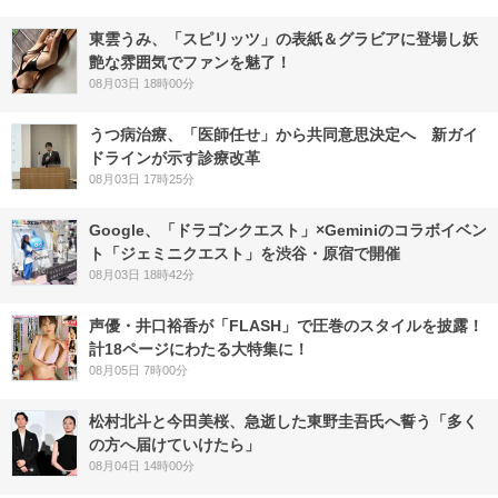
東雲うみ、「スピリッツ」の表紙＆グラビアに登場し妖
艶な雰囲気でファンを魅了！
08月03日 18時00分
うつ病治療、「医師任せ」から共同意思決定へ 新ガイ
ドラインが示す診療改革
08月03日 17時25分
Google、「ドラゴンクエスト」×Geminiのコラボイベン
ト「ジェミニクエスト」を渋谷・原宿で開催
08月03日 18時42分
声優・井口裕香が「FLASH」で圧巻のスタイルを披露！
計18ページにわたる大特集に！
08月05日 7時00分
松村北斗と今田美桜、急逝した東野圭吾氏へ誓う「多く
の方へ届けていけたら」
08月04日 14時00分