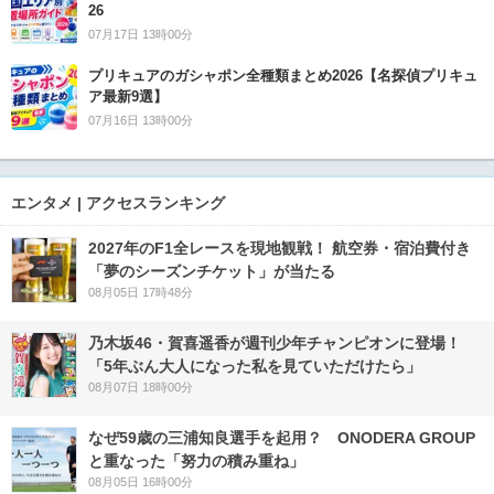
26
07月17日 13時00分
プリキュアのガシャポン全種類まとめ2026【名探偵プリキュ
ア最新9選】
07月16日 13時00分
エンタメ | アクセスランキング
2027年のF1全レースを現地観戦！ 航空券・宿泊費付き
「夢のシーズンチケット」が当たる
08月05日 17時48分
乃木坂46・賀喜遥香が週刊少年チャンピオンに登場！
「5年ぶん大人になった私を見ていただけたら」
08月07日 18時00分
なぜ59歳の三浦知良選手を起用？ ONODERA GROUP
と重なった「努力の積み重ね」
08月05日 16時00分