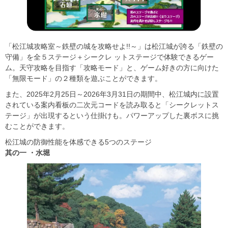
「松江城攻略室～鉄壁の城を攻略せよ!!～」は松江城が誇る「鉄壁の
守備」を全５ステージ＋シークレ ットステージで体験できるゲー
ム。天守攻略を目指す「攻略モード」と、ゲーム好きの方に向けた
「無限モード」の２種類を遊ぶことができます。
また、2025年2月25日～2026年3月31日の期間中、松江城内に設置
されている案内看板の二次元コードを読み取ると「シークレットス
テージ」が出現するという仕掛けも。パワーアップした裏ボスに挑
むことができます。
松江城の防御性能を体感できる5つのステージ
其の一 ・水堀