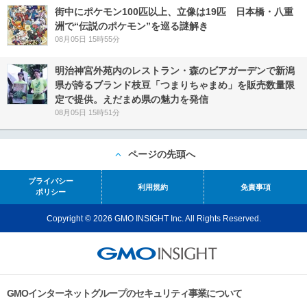
街中にポケモン100匹以上、立像は19匹 日本橋・八重
洲で“伝説のポケモン”を巡る謎解き
08月05日 15時55分
明治神宮外苑内のレストラン・森のビアガーデンで新潟
県が誇るブランド枝豆「つまりちゃまめ」を販売数量限
定で提供。えだまめ県の魅力を発信
08月05日 15時51分
ページの先頭へ
プライバシー
利用規約
免責事項
ポリシー
Copyright © 2026 GMO INSIGHT Inc. All Rights Reserved.
GMOインターネットグループのセキュリティ事業について