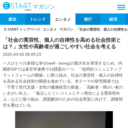
マガジン
総合
トレンド
旅行
経済
エンタメ
E START トップページ
エンタメ
マガジン
「社会の寛容性、個人の自律性を
「社会の寛容性、個人の自律性を高める社会技術と
は？」女性や高齢者が過ごしやすい社会を考える
2025-03-05 08:00:23
一人ひとりの多様な幸せ(well - being)の最大化を実現するため、内
閣府SIPでは産官学連携で14課題の一つ、「包摂的コミュニティプ
ラットフォームの構築」に取り組み、社会の寛容性・個人の自律性
を高める社会技術の開発を進めている。本テーマの研究開発では、
「子育て世代支援・女性の健康経営の推進」「高齢者・障がい者の
いきがい向上」 「孤立しにくいコミュニティ再生による寛容性向
上」などに取り組み、課題解決のための社会実装に向けて、調査研
究を重ねている。