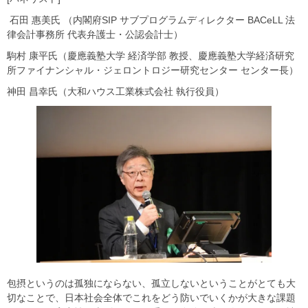
石田 惠美氏 （内閣府SIP サブプログラムディレクター BACeLL 法
律会計事務所 代表弁護士・公認会計士）
駒村 康平氏（慶應義塾大学 経済学部 教授、慶應義塾大学経済研究
所ファイナンシャル・ジェロントロジー研究センター センター長）
神田 昌幸氏（大和ハウス工業株式会社 執行役員）
包摂というのは孤独にならない、孤立しないということがとても大
切なことで、日本社会全体でこれをどう防いでいくかが大きな課題