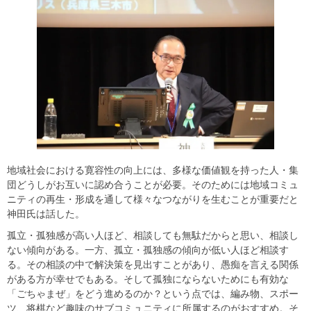
地域社会における寛容性の向上には、多様な価値観を持った人・集
団どうしがお互いに認め合うことが必要。そのためには地域コミュ
ニティの再生・形成を通して様々なつながりを生むことが重要だと
神田氏は話した。
孤立・孤独感が高い人ほど、相談しても無駄だからと思い、相談し
ない傾向がある。一方、孤立・孤独感の傾向が低い人ほど相談す
る。その相談の中で解決策を見出すことがあり、愚痴を言える関係
がある方が幸せでもある。そして孤独にならないためにも有効な
「ごちゃまぜ」をどう進めるのか？という点では、編み物、スポー
ツ、将棋など趣味のサブコミュニティに所属するのがおすすめ。そ