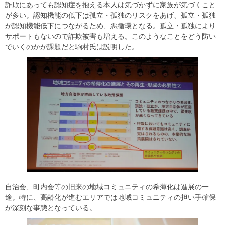
詐欺にあっても認知症を抱える本人は気づかずに家族が気づくこと
が多い。認知機能の低下は孤立・孤独のリスクをあげ、孤立・孤独
が認知機能低下につながるため、悪循環となる。孤立・孤独により
サポートもないので詐欺被害も増える。このようなことをどう防い
でいくのかが課題だと駒村氏は説明した。
自治会、町内会等の旧来の地域コミュニティの希薄化は進展の一
途。特に、高齢化が進むエリアでは地域コミュニティの担い手確保
が深刻な事態となっている。