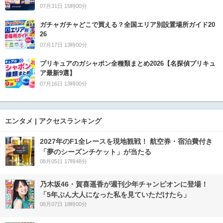
07月31日 15時00分
ガチャガチャどこで買える？全国エリア別設置場所ガイド20
26
07月17日 13時00分
プリキュアのガシャポン全種類まとめ2026【名探偵プリキュ
ア最新9選】
07月16日 13時00分
エンタメ | アクセスランキング
2027年のF1全レースを現地観戦！ 航空券・宿泊費付き
「夢のシーズンチケット」が当たる
08月05日 17時48分
乃木坂46・賀喜遥香が週刊少年チャンピオンに登場！
「5年ぶん大人になった私を見ていただけたら」
08月07日 18時00分