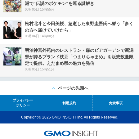
洲で“伝説のポケモン”を巡る謎解き
08月05日 15時55分
松村北斗と今田美桜、急逝した東野圭吾氏へ誓う「多く
の方へ届けていけたら」
08月04日 14時00分
明治神宮外苑内のレストラン・森のビアガーデンで新潟
県が誇るブランド枝豆「つまりちゃまめ」を販売数量限
定で提供。えだまめ県の魅力を発信
08月05日 15時51分
ページの先頭へ
プライバシー
利用規約
免責事項
ポリシー
Copyright © 2026 GMO INSIGHT Inc. All Rights Reserved.