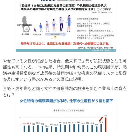
やせている女性が妊娠した場合、低栄養で胎児が飢餓状態となる可
能性も高くなる。その結果、胎児期や乳幼児のこの環境因子が、肥
満や生活習慣病など成長後の健康や様々な疾患の発症リスクに影響
を及ぼすという懸念があると久野氏は説明。
月経・更年期など働く女性の健康課題の解決を阻む企業風土の盲点
とは？