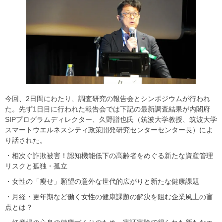
今回、2日間にわたり、調査研究の報告会とシンポジウムが行われ
た。先ず1日目に行われた報告会では下記の最新調査結果が内閣府
SIPプログラムディレクター、久野譜也氏（筑波大学教授、筑波大学
スマートウエルネスシティ政策開発研究センターセンター長）によ
り話された。
・相次ぐ詐欺被害！認知機能低下の高齢者をめぐる新たな資産管理
リスクと孤独・孤立
・女性の「瘦せ」願望の意外な世代的広がりと新たな健康課題
・月経・更年期など働く女性の健康課題の解決を阻む企業風土の盲
点とは？