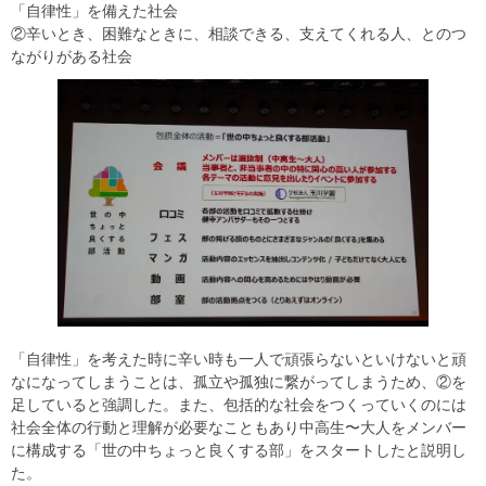
「自律性」を備えた社会
②辛いとき、困難なときに、相談できる、支えてくれる人、とのつ
ながりがある社会
「自律性」を考えた時に辛い時も一人で頑張らないといけないと頑
なになってしまうことは、孤立や孤独に繋がってしまうため、②を
足していると強調した。また、包括的な社会をつくっていくのには
社会全体の行動と理解が必要なこともあり中高生〜大人をメンバー
に構成する「世の中ちょっと良くする部」をスタートしたと説明し
た。