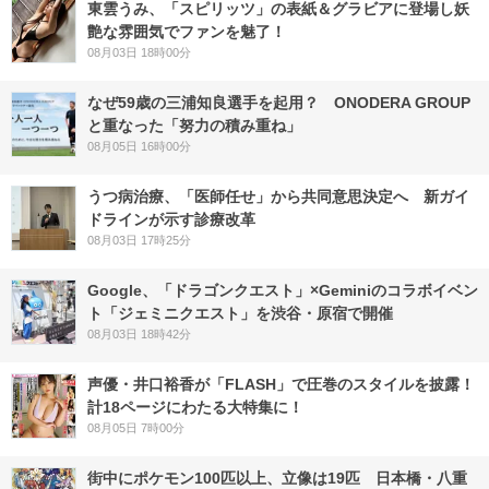
東雲うみ、「スピリッツ」の表紙＆グラビアに登場し妖
艶な雰囲気でファンを魅了！
08月03日 18時00分
なぜ59歳の三浦知良選手を起用？ ONODERA GROUP
と重なった「努力の積み重ね」
08月05日 16時00分
うつ病治療、「医師任せ」から共同意思決定へ 新ガイ
ドラインが示す診療改革
08月03日 17時25分
Google、「ドラゴンクエスト」×Geminiのコラボイベン
ト「ジェミニクエスト」を渋谷・原宿で開催
08月03日 18時42分
声優・井口裕香が「FLASH」で圧巻のスタイルを披露！
計18ページにわたる大特集に！
08月05日 7時00分
街中にポケモン100匹以上、立像は19匹 日本橋・八重