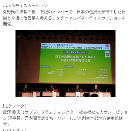
パネルディスカッション
久野氏の挨拶の後、下記のメンバーで「日本の包摂性が低下した原
因と今後の改善策を考える」をテーマにパネルディスカッションを
開催。
[モデレータ]
唐澤 剛氏（サブプログラムディレクター 社会福祉法人サン・ビジョ
ン 理事長、元内閣官房まち・ひと・しごと創生本部地方創生総括
官）
[パネリスト]