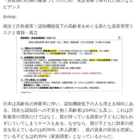
・妊産婦の心身の健康づくりのため、実証実験で得られた新たなエ
ビデンス
&nbsp;
相次ぐ詐欺被害！認知機能低下の高齢者をめぐる新たな資産管理リ
スクと孤独・孤立
日本は高齢化の伸展等に伴い、認知機能低下の人も増える傾向にあ
る。現在も認知症への不安を抱く高齢者は64%にも及ぶ。これは詐
欺被害の増加だけではなく、親が持っている資産が子どもに知られ
ずにういてしまうケースもある。なぜなら、親が子どもに財産の状
況を伝えているのは約35%（本人調査）、親の資産の状況を把握し
ている子どもは約35%（家族調査）となっているからだ。