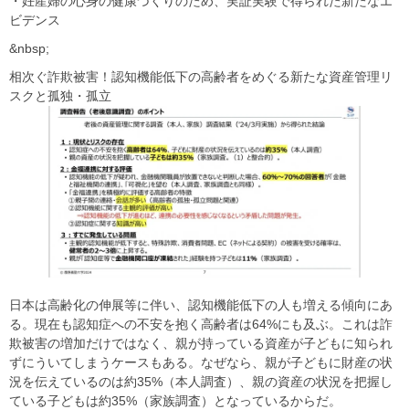
・妊産婦の心身の健康づくりのため、実証実験で得られた新たなエ
ビデンス
&nbsp;
相次ぐ詐欺被害！認知機能低下の高齢者をめぐる新たな資産管理リ
スクと孤独・孤立
日本は高齢化の伸展等に伴い、認知機能低下の人も増える傾向にあ
る。現在も認知症への不安を抱く高齢者は64%にも及ぶ。これは詐
欺被害の増加だけではなく、親が持っている資産が子どもに知られ
ずにういてしまうケースもある。なぜなら、親が子どもに財産の状
況を伝えているのは約35%（本人調査）、親の資産の状況を把握し
ている子どもは約35%（家族調査）となっているからだ。