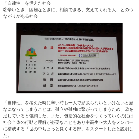
「自律性」を備えた社会
②辛いとき、困難なときに、相談できる、支えてくれる人、とのつ
ながりがある社会
「自律性」を考えた時に辛い時も一人で頑張らないといけないと頑
なになってしまうことは、孤立や孤独に繋がってしまうため、②を
足していると強調した。また、包括的な社会をつくっていくのには
社会全体の行動と理解が必要なこともあり中高生〜大人をメンバー
に構成する「世の中ちょっと良くする部」をスタートしたと説明し
た。