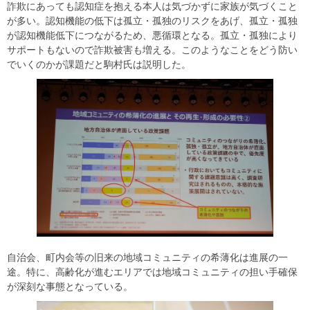
詐欺にあっても認知症を抱える本人は気づかずに家族が気づくこと
が多い。認知機能の低下は孤立・孤独のリスクをあげ、孤立・孤独
が認知機能低下につながるため、悪循環となる。孤立・孤独により
サポートもないので詐欺被害も増える。このようなことをどう防い
でいくのかが課題だと駒村氏は説明した。
自治会、町内会等の旧来の地域コミュニティの希薄化は進展の一
途。特に、高齢化が進むエリアでは地域コミュニティの担い手確保
が深刻な事態となっている。