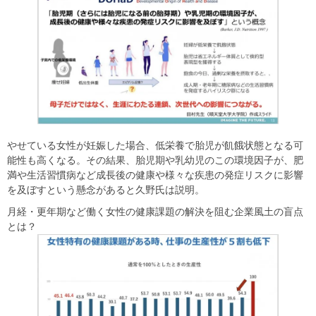
やせている女性が妊娠した場合、低栄養で胎児が飢餓状態となる可
能性も高くなる。その結果、胎児期や乳幼児のこの環境因子が、肥
満や生活習慣病など成長後の健康や様々な疾患の発症リスクに影響
を及ぼすという懸念があると久野氏は説明。
月経・更年期など働く女性の健康課題の解決を阻む企業風土の盲点
とは？