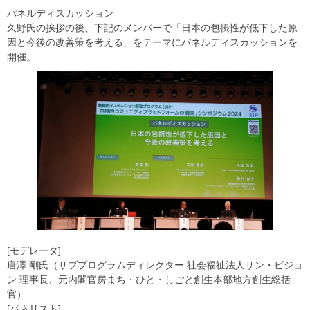
パネルディスカッション
久野氏の挨拶の後、下記のメンバーで「日本の包摂性が低下した原
因と今後の改善策を考える」をテーマにパネルディスカッションを
開催。
[モデレータ]
唐澤 剛氏（サブプログラムディレクター 社会福祉法人サン・ビジョ
ン 理事長、元内閣官房まち・ひと・しごと創生本部地方創生総括
官）
[パネリスト]