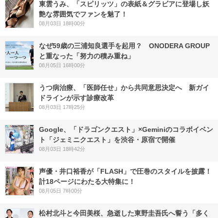
東雲うみ、「スピリッツ」の表紙＆グラビアに登場し妖
艶な雰囲気でファンを魅了！
08月03日 18時00分
なぜ59歳の三浦知良選手を起用？ ONODERA GROUP
と重なった「努力の積み重ね」
08月05日 16時00分
うつ病治療、「医師任せ」から共同意思決定へ 新ガイ
ドラインが示す診療改革
08月03日 17時25分
Google、「ドラゴンクエスト」×Geminiのコラボイベン
ト「ジェミニクエスト」を渋谷・原宿で開催
08月03日 18時42分
声優・井口裕香が「FLASH」で圧巻のスタイルを披露！
計18ページにわたる大特集に！
08月05日 7時00分
松村北斗と今田美桜、急逝した東野圭吾氏へ誓う「多く