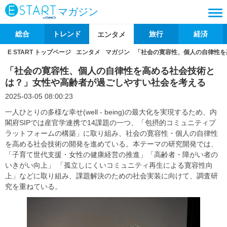
マガジン
総合
トレンド
旅行
経済
エンタメ
E START トップページ
エンタメ
マガジン
「社会の寛容性、個人の自律性を
「社会の寛容性、個人の自律性を高める社会技術と
は？」女性や高齢者が過ごしやすい社会を考える
2025-03-05 08:00:23
一人ひとりの多様な幸せ(well - being)の最大化を実現するため、内
閣府SIPでは産官学連携で14課題の一つ、「包摂的コミュニティプ
ラットフォームの構築」に取り組み、社会の寛容性・個人の自律性
を高める社会技術の開発を進めている。本テーマの研究開発では、
「子育て世代支援・女性の健康経営の推進」「高齢者・障がい者の
いきがい向上」 「孤立しにくいコミュニティ再生による寛容性向
上」などに取り組み、課題解決のための社会実装に向けて、調査研
究を重ねている。