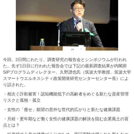
今回、2日間にわたり、調査研究の報告会とシンポジウムが行われ
た。先ず1日目に行われた報告会では下記の最新調査結果が内閣府
SIPプログラムディレクター、久野譜也氏（筑波大学教授、筑波大学
スマートウエルネスシティ政策開発研究センターセンター長）によ
り話された。
・相次ぐ詐欺被害！認知機能低下の高齢者をめぐる新たな資産管理
リスクと孤独・孤立
・女性の「瘦せ」願望の意外な世代的広がりと新たな健康課題
・月経・更年期など働く女性の健康課題の解決を阻む企業風土の盲
点とは？