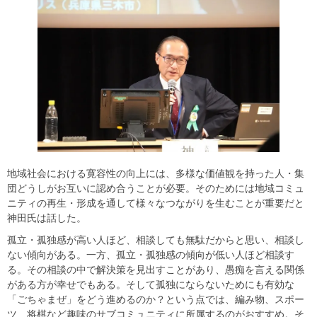
地域社会における寛容性の向上には、多様な価値観を持った人・集
団どうしがお互いに認め合うことが必要。そのためには地域コミュ
ニティの再生・形成を通して様々なつながりを生むことが重要だと
神田氏は話した。
孤立・孤独感が高い人ほど、相談しても無駄だからと思い、相談し
ない傾向がある。一方、孤立・孤独感の傾向が低い人ほど相談す
る。その相談の中で解決策を見出すことがあり、愚痴を言える関係
がある方が幸せでもある。そして孤独にならないためにも有効な
「ごちゃまぜ」をどう進めるのか？という点では、編み物、スポー
ツ、将棋など趣味のサブコミュニティに所属するのがおすすめ。そ