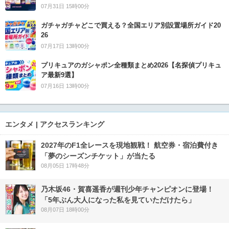
07月31日 15時00分
ガチャガチャどこで買える？全国エリア別設置場所ガイド20
26
07月17日 13時00分
プリキュアのガシャポン全種類まとめ2026【名探偵プリキュ
ア最新9選】
07月16日 13時00分
エンタメ | アクセスランキング
2027年のF1全レースを現地観戦！ 航空券・宿泊費付き
「夢のシーズンチケット」が当たる
08月05日 17時48分
乃木坂46・賀喜遥香が週刊少年チャンピオンに登場！
「5年ぶん大人になった私を見ていただけたら」
08月07日 18時00分