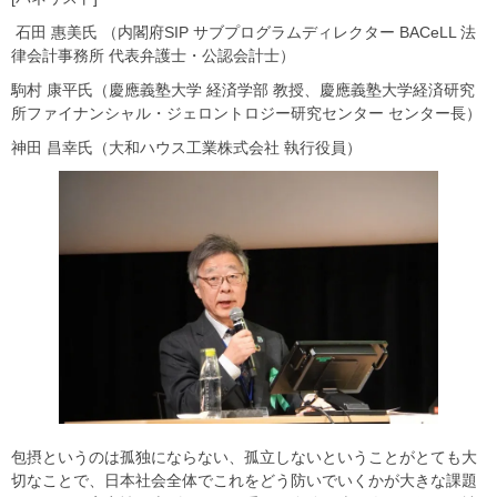
石田 惠美氏 （内閣府SIP サブプログラムディレクター BACeLL 法
律会計事務所 代表弁護士・公認会計士）
駒村 康平氏（慶應義塾大学 経済学部 教授、慶應義塾大学経済研究
所ファイナンシャル・ジェロントロジー研究センター センター長）
神田 昌幸氏（大和ハウス工業株式会社 執行役員）
包摂というのは孤独にならない、孤立しないということがとても大
切なことで、日本社会全体でこれをどう防いでいくかが大きな課題