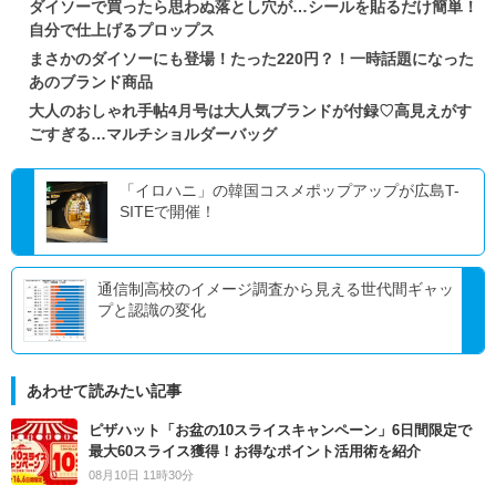
ダイソーで買ったら思わぬ落とし穴が…シールを貼るだけ簡単！
自分で仕上げるプロップス
まさかのダイソーにも登場！たった220円？！一時話題になった
あのブランド商品
大人のおしゃれ手帖4月号は大人気ブランドが付録♡高見えがす
ごすぎる…マルチショルダーバッグ
「イロハニ」の韓国コスメポップアップが広島T-
SITEで開催！
通信制高校のイメージ調査から見える世代間ギャッ
プと認識の変化
あわせて読みたい記事
ピザハット「お盆の10スライスキャンペーン」6日間限定で
最大60スライス獲得！お得なポイント活用術を紹介
08月10日 11時30分