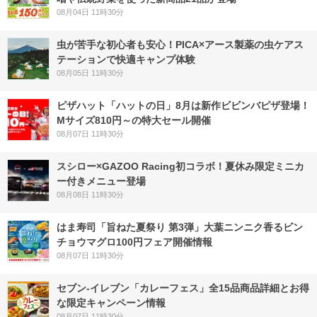
08月04日 11時30分
虫が苦手な初心者も安心！PICA×アース製薬の虫ケアス
テーションで快適キャンプ体験
08月05日 11時30分
ピザハット「ハットの日」8月は新作ビビンバピザ登場！
Mサイズ810円～の特大セール開催
08月07日 11時30分
スシロー×GAZOO Racing初コラボ！夏休み限定ミニカ
ー付きメニュー登場
08月08日 11時30分
はま寿司「旨ねた夏祭り 第3弾」大葉ニンニク香るビン
チョウマグロ100円フェア開催情報
08月07日 11時30分
セブン‐イレブン「カレーフェス」全15品商品詳細とお得
な限定キャンペーン情報
08月07日 11時30分