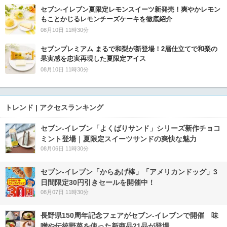
セブン‐イレブン夏限定レモンスイーツ新発売！爽やかレモン
もことかじるレモンチーズケーキを徹底紹介
08月10日 11時30分
セブンプレミアム まるで和梨が新登場！2層仕立てで和梨の
果実感を忠実再現した夏限定アイス
08月10日 11時30分
トレンド | アクセスランキング
セブン‐イレブン「よくばりサンド」シリーズ新作チョコ
ミント登場｜夏限定スイーツサンドの爽快な魅力
08月06日 11時30分
セブン‐イレブン「からあげ棒」「アメリカンドッグ」3
日間限定30円引きセールを開催中！
08月07日 11時30分
長野県150周年記念フェアがセブン-イレブンで開催 味
噌や伝統野菜を使った新商品21品が登場