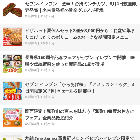
セブン-イレブン「激辛！台湾ミンチカツ」8月4日数量限
定発売｜名古屋発祥の旨辛グルメが登場
08月03日 11時30分
ピザハット夏休みセット3種が3,000円から！お盆や集ま
りにぴったりのボリューム&おトクな期間限定メニュー
08月03日 13時00分
長野県150周年記念フェアがセブン-イレブンで開催 味
噌や伝統野菜を使った新商品21品が登場
08月04日 11時30分
セブン‐イレブン「からあげ棒」「アメリカンドッグ」3
日間限定30円引きセールを開催中！
08月07日 11時30分
関西限定！和歌山の恵みを味わう『和歌山毎度おおきに
フェア』全商品徹底紹介
08月03日 11時30分
氷結®mottainai 富良野メロンがセブン‐イレブン限定で