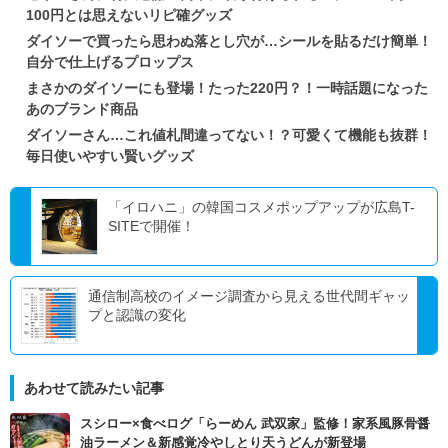
100円とは思えないリピ確グッズ
ダイソーで買ったら思わぬ落とし穴が…シールを貼るだけ簡単！
自分で仕上げるプロップス
まさかのダイソーにも登場！たった220円？！一時話題になった
あのブランド商品
ダイソーさん…これ値札間違ってない！？可愛くて機能も抜群！
毎日使いやすい賢いグッズ
「イロハニ」の韓国コスメポップアップが広島T-
SITEで開催！
通信制高校のイメージ調査から見える世代間ギャッ
プと認識の変化
あわせて読みたい記事
スシロー×食べログ「らーめん 武双家」監修！家系風豚骨醤
油ラーメン＆新感覚冷やしとり天うどんが新登場