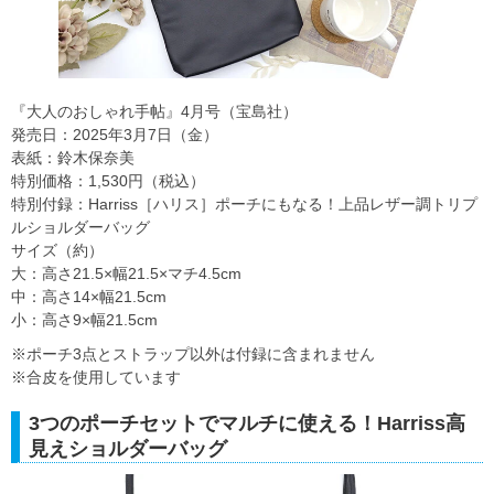
『大人のおしゃれ手帖』4月号（宝島社）
発売日：2025年3月7日（金）
表紙：鈴木保奈美
特別価格：1,530円（税込）
特別付録：Harriss［ハリス］ポーチにもなる！上品レザー調トリプ
ルショルダーバッグ
サイズ（約）
大：高さ21.5×幅21.5×マチ4.5cm
中：高さ14×幅21.5cm
小：高さ9×幅21.5cm
※ポーチ3点とストラップ以外は付録に含まれません
※合皮を使用しています
3つのポーチセットでマルチに使える！Harriss高
見えショルダーバッグ