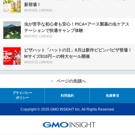
新登場！
08月03日 11時30分
虫が苦手な初心者も安心！PICA×アース製薬の虫ケアス
テーションで快適キャンプ体験
08月05日 11時30分
ピザハット「ハットの日」8月は新作ビビンバピザ登場！
Mサイズ810円～の特大セール開催
08月07日 11時30分
ページの先頭へ
プライバシー
利用規約
免責事項
ポリシー
Copyright © 2026 GMO INSIGHT Inc. All Rights Reserved.