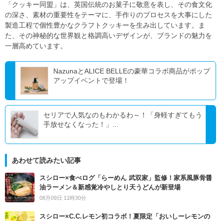
「クッキー同盟」は、英国伝統のお菓子に敬意を表し、その食文化
の深さ、素材の重要性をテーマに、手作りのプロセスを大事にした
製造工程で個性豊かなクラフトクッキーを生み出しています。ま
た、その神秘的な世界観と格調高いデザインが、ブランドの魅力を
一層高めています。
NazunaとALICE BELLEの豪華コラボ商品がポップ
アップイベントで登場！
セリアで人気なのもわかるわ～！「身軽すぎてもう
手放せなくなった！」...
あわせて読みたい記事
スシロー×食べログ「らーめん 武双家」監修！家系風豚骨醤
油ラーメン＆新感覚冷やしとり天うどんが新登場
08月09日 11時30分
スシロー×C.C.レモン初コラボ！夏限定「おいしーレモンの