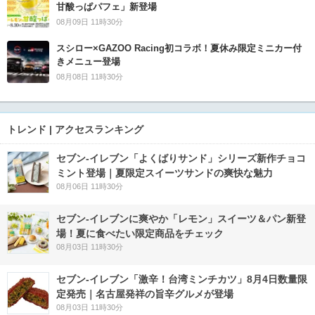
甘酸っぱパフェ」新登場
08月09日 11時30分
スシロー×GAZOO Racing初コラボ！夏休み限定ミニカー付
きメニュー登場
08月08日 11時30分
トレンド | アクセスランキング
セブン‐イレブン「よくばりサンド」シリーズ新作チョコ
ミント登場｜夏限定スイーツサンドの爽快な魅力
08月06日 11時30分
セブン‐イレブンに爽やか「レモン」スイーツ＆パン新登
場！夏に食べたい限定商品をチェック
08月03日 11時30分
セブン-イレブン「激辛！台湾ミンチカツ」8月4日数量限
定発売｜名古屋発祥の旨辛グルメが登場
08月03日 11時30分