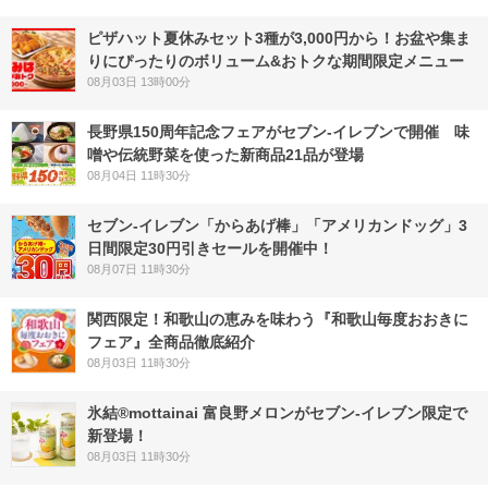
ピザハット夏休みセット3種が3,000円から！お盆や集ま
りにぴったりのボリューム&おトクな期間限定メニュー
08月03日 13時00分
長野県150周年記念フェアがセブン-イレブンで開催 味
噌や伝統野菜を使った新商品21品が登場
08月04日 11時30分
セブン‐イレブン「からあげ棒」「アメリカンドッグ」3
日間限定30円引きセールを開催中！
08月07日 11時30分
関西限定！和歌山の恵みを味わう『和歌山毎度おおきに
フェア』全商品徹底紹介
08月03日 11時30分
氷結®mottainai 富良野メロンがセブン‐イレブン限定で
新登場！
08月03日 11時30分