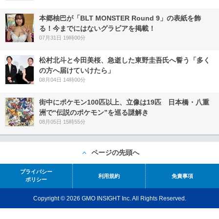
本郷柚巴が「BLT MONSTER Round 9」の表紙を飾
る！今までにはないグラビアを掲載！
07月31日 19時00分
松村北斗と今田美桜、急逝した東野圭吾氏へ誓う「多く
の方へ届けていけたら」
08月04日 14時00分
街中にポケモン100匹以上、立像は19匹 日本橋・八重
洲で“伝説のポケモン”を巡る謎解き
08月05日 15時55分
ページの先頭へ
プライバシー
利用規約
免責事項
ポリシー
Copyright © 2026 GMO INSIGHT Inc. All Rights Reserved.