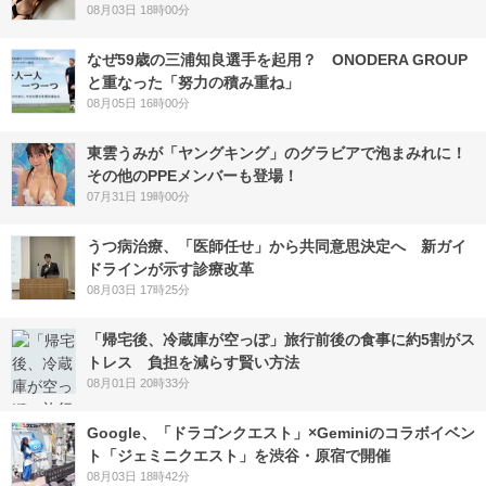
08月03日 18時00分
なぜ59歳の三浦知良選手を起用？ ONODERA GROUP
と重なった「努力の積み重ね」
08月05日 16時00分
東雲うみが「ヤングキング」のグラビアで泡まみれに！
その他のPPEメンバーも登場！
07月31日 19時00分
うつ病治療、「医師任せ」から共同意思決定へ 新ガイ
ドラインが示す診療改革
08月03日 17時25分
「帰宅後、冷蔵庫が空っぽ」旅行前後の食事に約5割がス
トレス 負担を減らす賢い方法
08月01日 20時33分
Google、「ドラゴンクエスト」×Geminiのコラボイベン
ト「ジェミニクエスト」を渋谷・原宿で開催
08月03日 18時42分