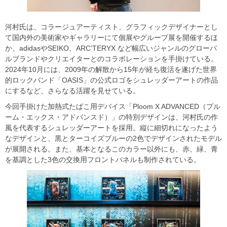
河村氏は、コラージュアーティスト、グラフィックデザイナーとし
て国内外の美術家やギャラリーにて個展やグループ展を開催するほ
か、adidasやSEIKO、ARC’TERYX など幅広いジャンルのグローバ
ルブランドやクリエイターとのコラボレーションを手掛けている。
2024年10月には、2009年の解散から15年が経ち復活を遂げた世界
的ロックバンド「OASIS」の公式ロゴをシュレッダーアートの作品
にするなど、さらなる活躍を見せている。
今回手掛けた加熱式たばこ用デバイス「Ploom X ADVANCED（プル
ーム・エックス・アドバンスド）」の特別デザインは、河村氏の作
風を代表するシュレッダーアートを採用。縦に細切れになったよう
なデザインと、黒とターコイズブルーの2色でデザインされたモデル
が展開される。また、基本となるこのカラー以外にも、赤、緑、青
を基調とした3色の交換用フロントパネルも制作されている。