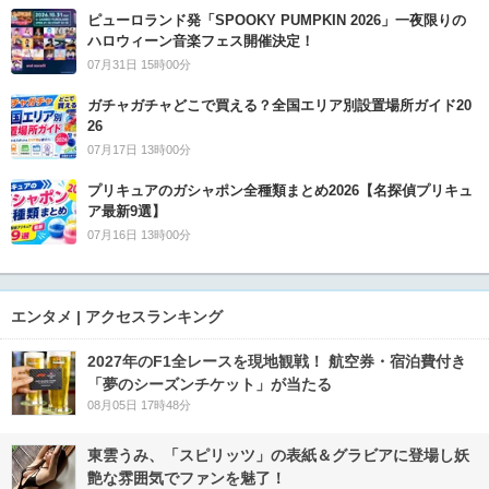
ピューロランド発「SPOOKY PUMPKIN 2026」一夜限りの
ハロウィーン音楽フェス開催決定！
07月31日 15時00分
ガチャガチャどこで買える？全国エリア別設置場所ガイド20
26
07月17日 13時00分
プリキュアのガシャポン全種類まとめ2026【名探偵プリキュ
ア最新9選】
07月16日 13時00分
エンタメ | アクセスランキング
2027年のF1全レースを現地観戦！ 航空券・宿泊費付き
「夢のシーズンチケット」が当たる
08月05日 17時48分
東雲うみ、「スピリッツ」の表紙＆グラビアに登場し妖
艶な雰囲気でファンを魅了！