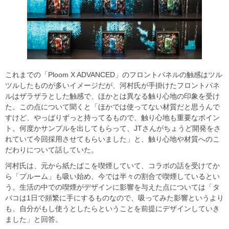
これまでの「Ploom X ADVANCED」のフロントパネルの触感はツル
ツルしたものが多いイメージだが、河村氏が手掛けたフロントパネ
ルはザラザラとした触感で、ほかとは異なる触り心地の印象を受け
た。この点について聞くと「ほかでは使ってない材質だと思うんで
すけど、やっぱりずっと持ってるもので、触り心地も重要なポイン
ト。何度かサンプルを出してもらって、JTさんがちょうど開発をさ
れていて今回採用させてもらいました」と、触り心地や材質へのこ
だわりについて話していた。
河村氏は、元から紙たばこを喫煙していて、コラボの話を受けてか
ら「プルーム」も吸い始め、今では半々の割合で喫煙しているとい
う。生活の中での喫煙がデザインに影響を与えた点については「タ
バコは1日で頻繁に手にするものなので、吸ってみた影響というより
も、自分がもし使うとしたらということを前提にデザインしていき
ました」と回答。