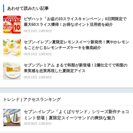
あわせて読みたい記事
ピザハット「お盆の10スライスキャンペーン」6日間限定で
最大60スライス獲得！お得なポイント活用術を紹介
08月10日 11時30分
セブン‐イレブン夏限定レモンスイーツ新発売！爽やかレモン
もことかじるレモンチーズケーキを徹底紹介
08月10日 11時30分
セブンプレミアム まるで和梨が新登場！2層仕立てで和梨の
果実感を忠実再現した夏限定アイス
08月10日 11時30分
トレンド | アクセスランキング
セブン‐イレブン「よくばりサンド」シリーズ新作チョコ
ミント登場｜夏限定スイーツサンドの爽快な魅力
08月06日 11時30分