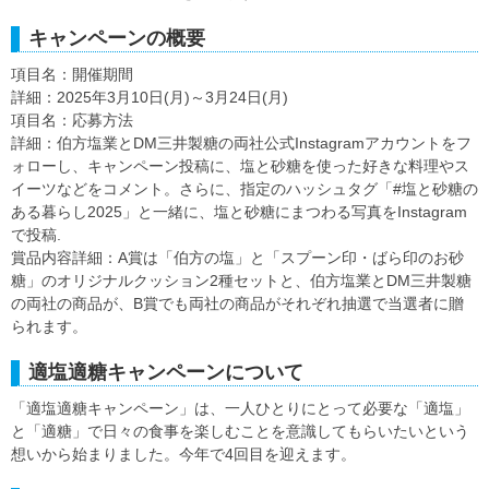
キャンペーンの概要
項目名：開催期間
詳細：2025年3月10日(月)～3月24日(月)
項目名：応募方法
詳細：伯方塩業とDM三井製糖の両社公式Instagramアカウントをフ
ォローし、キャンペーン投稿に、塩と砂糖を使った好きな料理やス
イーツなどをコメント。さらに、指定のハッシュタグ「#塩と砂糖の
ある暮らし2025」と一緒に、塩と砂糖にまつわる写真をInstagram
で投稿.
賞品内容詳細：A賞は「伯方の塩」と「スプーン印・ばら印のお砂
糖」のオリジナルクッション2種セットと、伯方塩業とDM三井製糖
の両社の商品が、B賞でも両社の商品がそれぞれ抽選で当選者に贈
られます。
適塩適糖キャンペーンについて
「適塩適糖キャンペーン」は、一人ひとりにとって必要な「適塩」
と「適糖」で日々の食事を楽しむことを意識してもらいたいという
想いから始まりました。今年で4回目を迎えます。