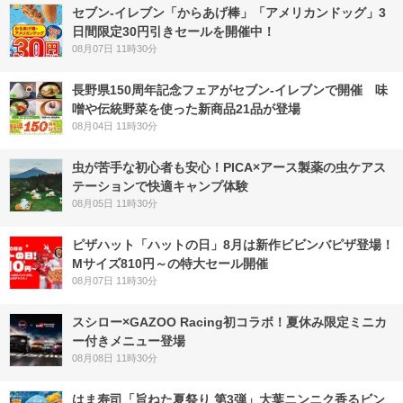
セブン‐イレブン「からあげ棒」「アメリカンドッグ」3
日間限定30円引きセールを開催中！
08月07日 11時30分
長野県150周年記念フェアがセブン-イレブンで開催 味
噌や伝統野菜を使った新商品21品が登場
08月04日 11時30分
虫が苦手な初心者も安心！PICA×アース製薬の虫ケアス
テーションで快適キャンプ体験
08月05日 11時30分
ピザハット「ハットの日」8月は新作ビビンバピザ登場！
Mサイズ810円～の特大セール開催
08月07日 11時30分
スシロー×GAZOO Racing初コラボ！夏休み限定ミニカ
ー付きメニュー登場
08月08日 11時30分
はま寿司「旨ねた夏祭り 第3弾」大葉ニンニク香るビン