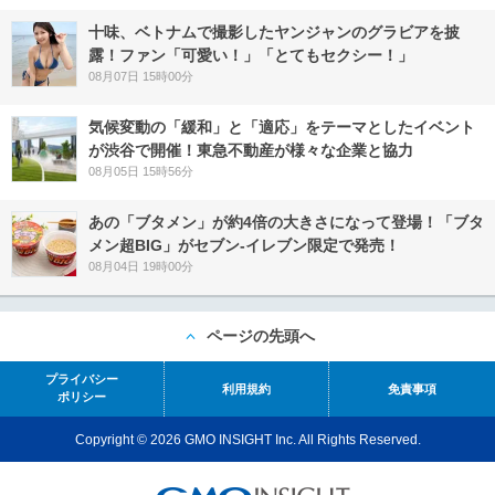
十味、ベトナムで撮影したヤンジャンのグラビアを披
露！ファン「可愛い！」「とてもセクシー！」
08月07日 15時00分
気候変動の「緩和」と「適応」をテーマとしたイベント
が渋谷で開催！東急不動産が様々な企業と協力
08月05日 15時56分
あの「ブタメン」が約4倍の大きさになって登場！「ブタ
メン超BIG」がセブン‐イレブン限定で発売！
08月04日 19時00分
ページの先頭へ
プライバシー
利用規約
免責事項
ポリシー
Copyright © 2026 GMO INSIGHT Inc. All Rights Reserved.