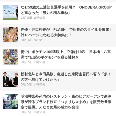
なぜ59歳の三浦知良選手を起用？ ONODERA GROUP
と重なった「努力の積み重ね」
08月05日 16時00分
声優・井口裕香が「FLASH」で圧巻のスタイルを披露！
計18ページにわたる大特集に！
08月05日 7時00分
街中にポケモン100匹以上、立像は19匹 日本橋・八重
洲で“伝説のポケモン”を巡る謎解き
08月05日 15時55分
松村北斗と今田美桜、急逝した東野圭吾氏へ誓う「多く
の方へ届けていけたら」
08月04日 14時00分
明治神宮外苑内のレストラン・森のビアガーデンで新潟
県が誇るブランド枝豆「つまりちゃまめ」を販売数量限
定で提供。えだまめ県の魅力を発信
08月05日 15時51分