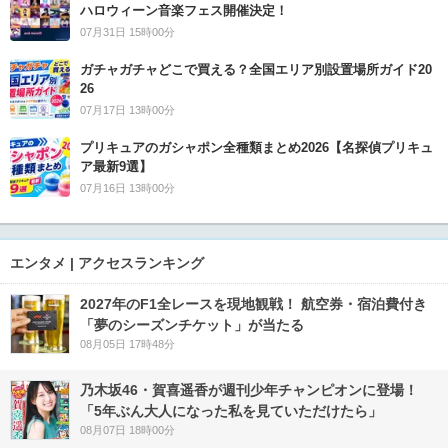
ハロウィーン音楽フェス開催決定！
07月31日 15時00分
ガチャガチャどこで買える？全国エリア別設置場所ガイド20
26
07月17日 13時00分
プリキュアのガシャポン全種類まとめ2026【名探偵プリキュ
ア最新9選】
07月16日 13時00分
エンタメ | アクセスランキング
2027年のF1全レースを現地観戦！ 航空券・宿泊費付き
「夢のシーズンチケット」が当たる
08月05日 17時48分
乃木坂46・賀喜遥香が週刊少年チャンピオンに登場！
「5年ぶん大人になった私を見ていただけたら」
08月07日 18時00分