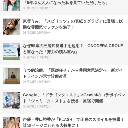
「5年ぶん大人になった私を見ていただけたら」
08月07日 18時00分
東雲うみ、「スピリッツ」の表紙＆グラビアに登場し妖
艶な雰囲気でファンを魅了！
08月03日 18時00分
なぜ59歳の三浦知良選手を起用？ ONODERA GROUP
と重なった「努力の積み重ね」
08月05日 16時00分
うつ病治療、「医師任せ」から共同意思決定へ 新ガイ
ドラインが示す診療改革
08月03日 17時25分
Google、「ドラゴンクエスト」×Geminiのコラボイベン
ト「ジェミニクエスト」を渋谷・原宿で開催
08月03日 18時42分
声優・井口裕香が「FLASH」で圧巻のスタイルを披露！
計18ページにわたる大特集に！