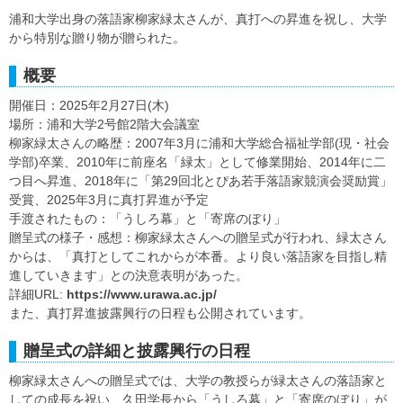
浦和大学出身の落語家柳家緑太さんが、真打への昇進を祝し、大学
から特別な贈り物が贈られた。
概要
開催日：2025年2月27日(木)
場所：浦和大学2号館2階大会議室
柳家緑太さんの略歴：2007年3月に浦和大学総合福祉学部(現・社会
学部)卒業、2010年に前座名「緑太」として修業開始、2014年に二
つ目へ昇進、2018年に「第29回北とぴあ若手落語家競演会奨励賞」
受賞、2025年3月に真打昇進が予定
手渡されたもの：「うしろ幕」と「寄席のぼり」
贈呈式の様子・感想：柳家緑太さんへの贈呈式が行われ、緑太さん
からは、「真打としてこれからが本番。より良い落語家を目指し精
進していきます」との決意表明があった。
詳細URL:
https://www.urawa.ac.jp/
また、真打昇進披露興行の日程も公開されています。
贈呈式の詳細と披露興行の日程
柳家緑太さんへの贈呈式では、大学の教授らが緑太さんの落語家と
しての成長を祝い、久田学長から「うしろ幕」と「寄席のぼり」が