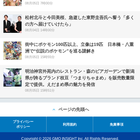
08月05日 7時00分
松村北斗と今田美桜、急逝した東野圭吾氏へ誓う「多く
の方へ届けていけたら」
08月04日 14時00分
街中にポケモン100匹以上、立像は19匹 日本橋・八重
洲で“伝説のポケモン”を巡る謎解き
08月05日 15時55分
明治神宮外苑内のレストラン・森のビアガーデンで新潟
県が誇るブランド枝豆「つまりちゃまめ」を販売数量限
定で提供。えだまめ県の魅力を発信
08月05日 15時51分
ページの先頭へ
プライバシー
利用規約
免責事項
ポリシー
Copyright © 2026 GMO INSIGHT Inc. All Rights Reserved.