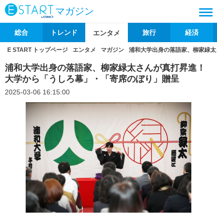
マガジン
総合
トレンド
旅行
経済
エンタメ
E START トップページ
エンタメ
マガジン
浦和大学出身の落語家、柳家緑太
浦和大学出身の落語家、柳家緑太さんが真打昇進！
大学から「うしろ幕」・「寄席のぼり」贈呈
2025-03-06 16:15:00