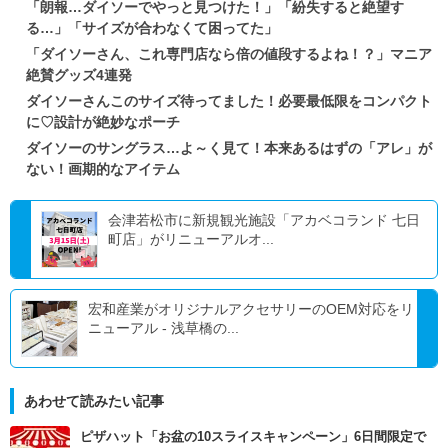
「朗報…ダイソーでやっと見つけた！」「紛失すると絶望す
る…」「サイズが合わなくて困ってた」
「ダイソーさん、これ専門店なら倍の値段するよね！？」マニア
絶賛グッズ4連発
ダイソーさんこのサイズ待ってました！必要最低限をコンパクト
に♡設計が絶妙なポーチ
ダイソーのサングラス…よ～く見て！本来あるはずの「アレ」が
ない！画期的なアイテム
会津若松市に新規観光施設「アカベコランド 七日
町店」がリニューアルオ...
宏和産業がオリジナルアクセサリーのOEM対応をリ
ニューアル - 浅草橋の...
あわせて読みたい記事
ピザハット「お盆の10スライスキャンペーン」6日間限定で