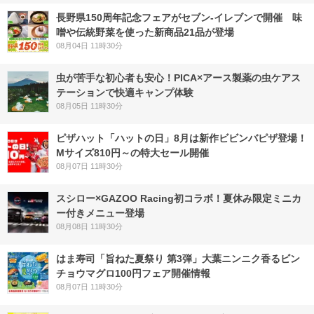
長野県150周年記念フェアがセブン-イレブンで開催 味
噌や伝統野菜を使った新商品21品が登場
08月04日 11時30分
虫が苦手な初心者も安心！PICA×アース製薬の虫ケアス
テーションで快適キャンプ体験
08月05日 11時30分
ピザハット「ハットの日」8月は新作ビビンバピザ登場！
Mサイズ810円～の特大セール開催
08月07日 11時30分
スシロー×GAZOO Racing初コラボ！夏休み限定ミニカ
ー付きメニュー登場
08月08日 11時30分
はま寿司「旨ねた夏祭り 第3弾」大葉ニンニク香るビン
チョウマグロ100円フェア開催情報
08月07日 11時30分