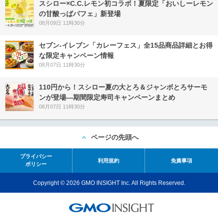
スシロー×C.C.レモン初コラボ！夏限定「おいしーレモン
の甘酸っぱパフェ」新登場
08月09日 11時30分
セブン‐イレブン「カレーフェス」全15品商品詳細とお得
な限定キャンペーン情報
08月07日 11時30分
110円から！スシロー夏の大とろ＆ジャンボとろサーモ
ンが登場―期間限定寿司キャンペーンまとめ
08月07日 11時30分
ページの先頭へ
プライバシー
利用規約
免責事項
ポリシー
Copyright © 2026 GMO INSIGHT Inc. All Rights Reserved.