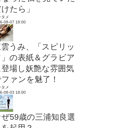
だけたら」
ンタメ
6-08-07 18:00
東雲うみ、「スピリッ
ツ」の表紙＆グラビア
に登場し妖艶な雰囲気
でファンを魅了！
ンタメ
6-08-03 18:00
なぜ59歳の三浦知良選
手を起用？