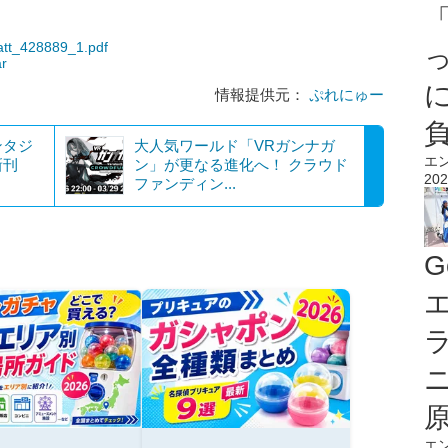
/att_428889_1.pdf
ar
情報提供元：
ぷれにゅー
ンタジ
大人気ワールド「VRガンナガ
エ
新刊
ン」が更なる進化へ！ クラウド
202
ファンディン...
G
エ
エ