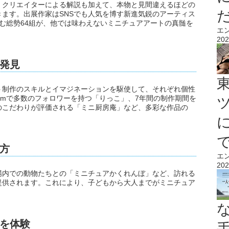
、クリエイターによる解説も加えて、本物と見間違えるほどの
ます。出展作家はSNSでも人気を博す新進気鋭のアーティス
む総勢64組が、他では味わえないミニチュアアートの真髄を
エ
202
発見
ト制作のスキルとイマジネーションを駆使して、それぞれ個性
gramで多数のフォロワーを持つ「りっこ」、7年間の制作期間を
へのこだわりが評価される「ミニ厨房庵」など、多彩な作品の
方
エ
202
場内での動物たちとの「ミニチュアかくれんぼ」など、訪れる
提供されます。これにより、子どもから大人までがミニチュア
を体験