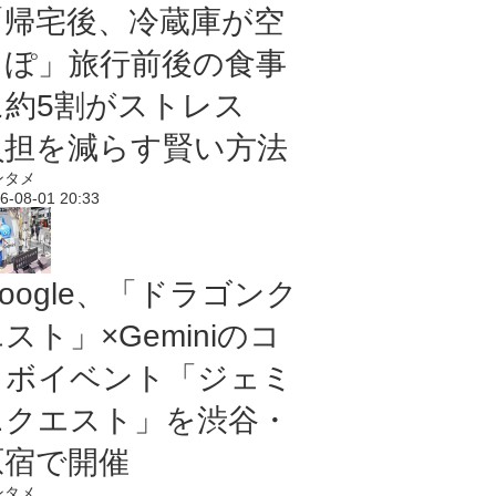
「帰宅後、冷蔵庫が空
っぽ」旅行前後の食事
に約5割がストレス
負担を減らす賢い方法
ンタメ
6-08-01 20:33
oogle、「ドラゴンク
スト」×Geminiのコ
ラボイベント「ジェミ
ニクエスト」を渋谷・
原宿で開催
ンタメ