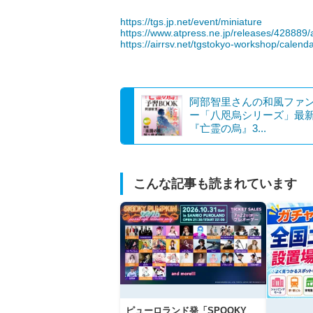
https://tgs.jp.net/event/miniature
https://www.atpress.ne.jp/releases/428889
https://airrsv.net/tgstokyo-workshop/calend
阿部智里さんの和風ファ
ー「八咫烏シリーズ」最
『亡霊の烏』3...
こんな記事も読まれています
ピューロランド発「SPOOKY