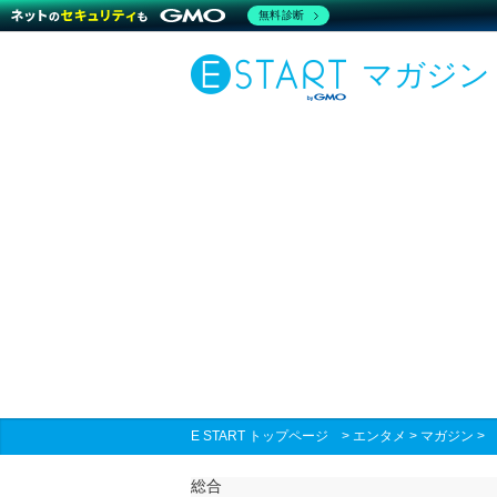
無料診断
マガジン
E START トップページ
>
エンタメ
>
マガジン
総合