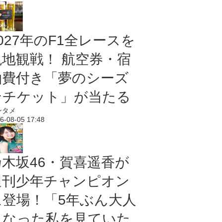
027年のF1全レースを
現地観戦！ 航空券・宿
泊費付き「夢のシーズ
ンチケット」が当たる
ンタメ
6-08-05 17:48
乃木坂46・賀喜遥香が
週刊少年チャンピオン
に登場！「5年ぶん大人
になった私を見ていた