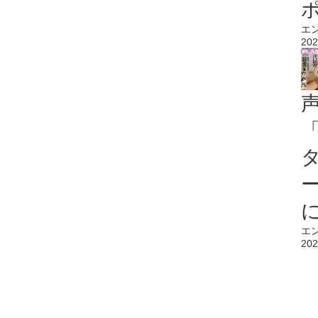
エ
202
エ
202