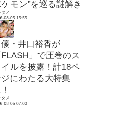
ポケモン”を巡る謎解き
ンタメ
6-08-05 15:55
声優・井口裕香が
「FLASH」で圧巻のス
タイルを披露！計18ペ
ージにわたる大特集
に！
ンタメ
6-08-05 07:00