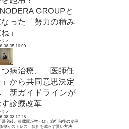
NODERA GROUPと
重なった「努力の積み
重ね」
ンタメ
6-08-05 16:00
うつ病治療、「医師任
せ」から共同意思決定
へ 新ガイドラインが
示す診療改革
ンタメ
6-08-03 17:25