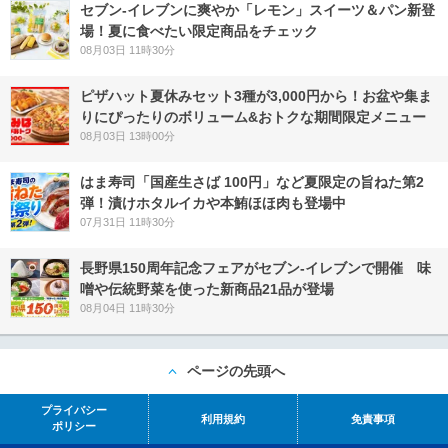
セブン‐イレブンに爽やか「レモン」スイーツ＆パン新登
場！夏に食べたい限定商品をチェック
08月03日 11時30分
ピザハット夏休みセット3種が3,000円から！お盆や集ま
りにぴったりのボリューム&おトクな期間限定メニュー
08月03日 13時00分
はま寿司「国産生さば 100円」など夏限定の旨ねた第2
弾！漬けホタルイカや本鮪ほほ肉も登場中
07月31日 11時30分
長野県150周年記念フェアがセブン-イレブンで開催 味
噌や伝統野菜を使った新商品21品が登場
08月04日 11時30分
ページの先頭へ
プライバシー
利用規約
免責事項
ポリシー