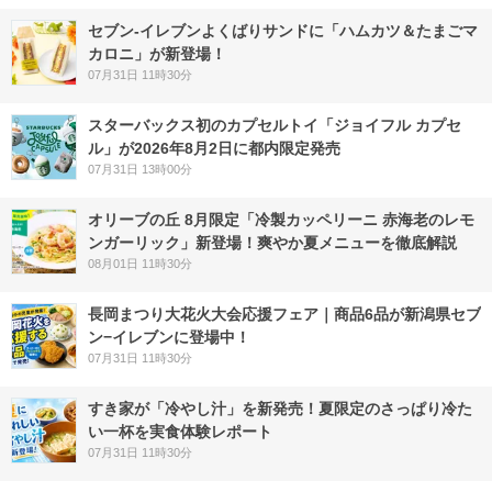
セブン‐イレブンよくばりサンドに「ハムカツ＆たまごマ
カロニ」が新登場！
07月31日 11時30分
スターバックス初のカプセルトイ「ジョイフル カプセ
ル」が2026年8月2日に都内限定発売
07月31日 13時00分
オリーブの丘 8月限定「冷製カッペリーニ 赤海老のレモ
ンガーリック」新登場！爽やか夏メニューを徹底解説
08月01日 11時30分
長岡まつり大花火大会応援フェア｜商品6品が新潟県セブ
ン−イレブンに登場中！
07月31日 11時30分
すき家が「冷やし汁」を新発売！夏限定のさっぱり冷た
い一杯を実食体験レポート
07月31日 11時30分