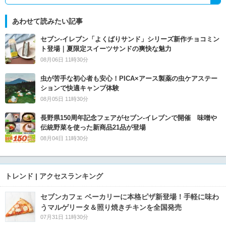
あわせて読みたい記事
セブン‐イレブン「よくばりサンド」シリーズ新作チョコミン
ト登場｜夏限定スイーツサンドの爽快な魅力
08月06日 11時30分
虫が苦手な初心者も安心！PICA×アース製薬の虫ケアステー
ションで快適キャンプ体験
08月05日 11時30分
長野県150周年記念フェアがセブン-イレブンで開催 味噌や
伝統野菜を使った新商品21品が登場
08月04日 11時30分
トレンド | アクセスランキング
セブンカフェ ベーカリーに本格ピザ新登場！手軽に味わ
うマルゲリータ＆照り焼きチキンを全国発売
07月31日 11時30分