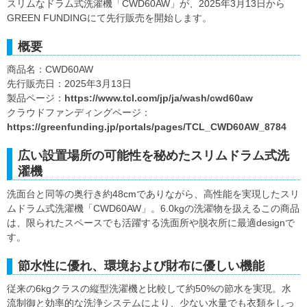
スリムなドラム式洗濯機「CWD60AW」が、2025年3月13日から
GREEN FUNDINGにて先行販売を開始します。
概要
商品名：CWD60AW
先行販売日：2025年3月13日
製品ページ：
https://www.tcl.com/jp/ja/wash/cwd60aw
クラウドファンディングページ：
https://greenfunding.jp/portals/pages/TCL_CWD60AW_8784
広い設置場所の可能性を秘めたスリムドラム式洗
濯機
洗面台と同等の奥行き約48cmでありながら、高性能を実現したスリ
ムドラム式洗濯機「CWD60AW」。6.0kgの洗濯物を扱えるこの商品
は、限られたスペースでも活躍する洗面所や脱衣所に最適designで
す。
節水性に優れ、環境および財布に優しい機能
従来の6kgクラスの縦型洗濯機と比較して約50%の節水を実現。水
流制御と効率的な洗浄システムにより、少ない水量でも衣類をしっ