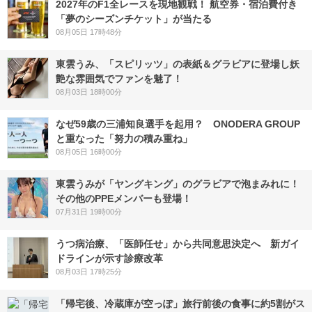
2027年のF1全レースを現地観戦！ 航空券・宿泊費付き
「夢のシーズンチケット」が当たる
08月05日 17時48分
東雲うみ、「スピリッツ」の表紙＆グラビアに登場し妖
艶な雰囲気でファンを魅了！
08月03日 18時00分
なぜ59歳の三浦知良選手を起用？ ONODERA GROUP
と重なった「努力の積み重ね」
08月05日 16時00分
東雲うみが「ヤングキング」のグラビアで泡まみれに！
その他のPPEメンバーも登場！
07月31日 19時00分
うつ病治療、「医師任せ」から共同意思決定へ 新ガイ
ドラインが示す診療改革
08月03日 17時25分
「帰宅後、冷蔵庫が空っぽ」旅行前後の食事に約5割がス