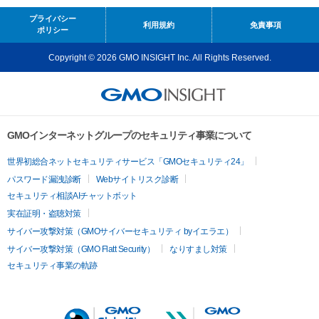
プライバシー
利用規約
免責事項
ポリシー
Copyright © 2026 GMO INSIGHT Inc. All Rights Reserved.
GMOインターネットグループのセキュリティ事業について
世界初総合ネットセキュリティサービス「GMOセキュリティ24」
パスワード漏洩診断
Webサイトリスク診断
セキュリティ相談AIチャットボット
実在証明・盗聴対策
サイバー攻撃対策（GMOサイバーセキュリティ byイエラエ）
サイバー攻撃対策（GMO Flatt Security）
なりすまし対策
セキュリティ事業の軌跡