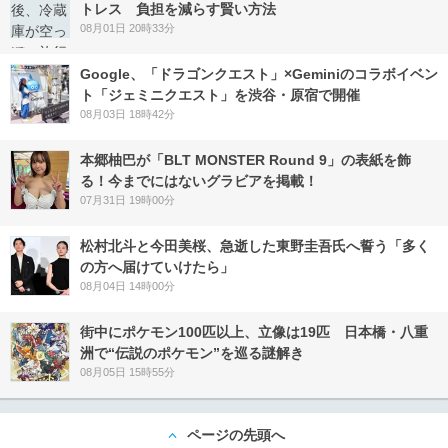
トレス 負担を減らす賢い方法
08月01日 20時33分
Google、「ドラゴンクエスト」×Geminiのコラボイベン
ト「ジェミニクエスト」を渋谷・原宿で開催
08月03日 18時42分
本郷柚巴が「BLT MONSTER Round 9」の表紙を飾
る！今までにはないグラビアを掲載！
07月31日 19時00分
松村北斗と今田美桜、急逝した東野圭吾氏へ誓う「多く
の方へ届けていけたら」
08月04日 14時00分
街中にポケモン100匹以上、立像は19匹 日本橋・八重
洲で“伝説のポケモン”を巡る謎解き
08月05日 15時55分
ページの先頭へ