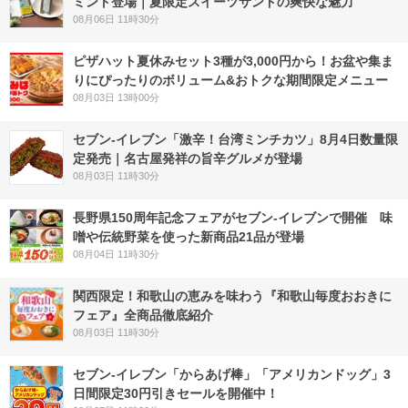
ミント登場｜夏限定スイーツサンドの爽快な魅力
08月06日 11時30分
ピザハット夏休みセット3種が3,000円から！お盆や集ま
りにぴったりのボリューム&おトクな期間限定メニュー
08月03日 13時00分
セブン-イレブン「激辛！台湾ミンチカツ」8月4日数量限
定発売｜名古屋発祥の旨辛グルメが登場
08月03日 11時30分
長野県150周年記念フェアがセブン-イレブンで開催 味
噌や伝統野菜を使った新商品21品が登場
08月04日 11時30分
関西限定！和歌山の恵みを味わう『和歌山毎度おおきに
フェア』全商品徹底紹介
08月03日 11時30分
セブン‐イレブン「からあげ棒」「アメリカンドッグ」3
日間限定30円引きセールを開催中！