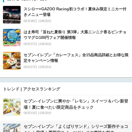
スシロー×GAZOO Racing初コラボ！夏休み限定ミニカー付
きメニュー登場
08月08日 11時30分
はま寿司「旨ねた夏祭り 第3弾」大葉ニンニク香るビンチョ
ウマグロ100円フェア開催情報
08月07日 11時30分
セブン‐イレブン「カレーフェス」全15品商品詳細とお得な限
定キャンペーン情報
08月07日 11時30分
トレンド | アクセスランキング
セブン‐イレブンに爽やか「レモン」スイーツ＆パン新登
場！夏に食べたい限定商品をチェック
08月03日 11時30分
セブン‐イレブン「よくばりサンド」シリーズ新作チョコ