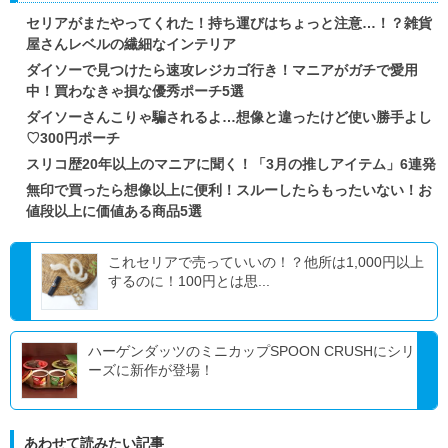
セリアがまたやってくれた！持ち運びはちょっと注意…！？雑貨
屋さんレベルの繊細なインテリア
ダイソーで見つけたら速攻レジカゴ行き！マニアがガチで愛用
中！買わなきゃ損な優秀ポーチ5選
ダイソーさんこりゃ騙されるよ…想像と違ったけど使い勝手よし
♡300円ポーチ
スリコ歴20年以上のマニアに聞く！「3月の推しアイテム」6連発
無印で買ったら想像以上に便利！スルーしたらもったいない！お
値段以上に価値ある商品5選
これセリアで売っていいの！？他所は1,000円以上
するのに！100円とは思...
ハーゲンダッツのミニカップSPOON CRUSHにシリ
ーズに新作が登場！
あわせて読みたい記事