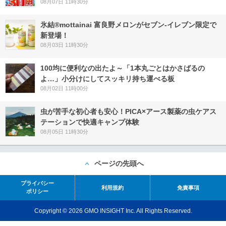
08月07日 11時30分
氷結®mottainai 富良野メロンがセブン‐イレブン限定で
新登場！
08月03日 11時30分
100均に便利なの出たよ～「1本丸ごとはかさばるの
よ…」小分けにしてスッキリ持ち運べる板
08月02日 11時00分
虫が苦手な初心者も安心！PICA×アース製薬の虫ケアス
テーションで快適キャンプ体験
08月05日 11時30分
ページの先頭へ
プライバシー
利用規約
免責事項
ポリシー
Copyright © 2026 GMO INSIGHT Inc. All Rights Reserved.