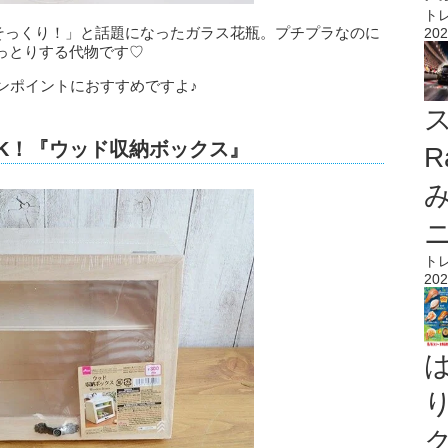
ト
花瓶にそっくり！」と話題になったガラス花瓶。プチプラなのに
202
っとりする代物です♡
ンポイントにおすすめですよ♪
ス
K！『ウッド収納ボックス』
R
ト
202