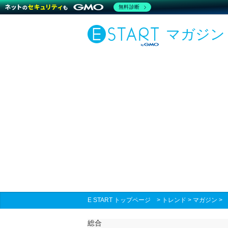
無料診断
マガジン
E START トップページ
>
トレンド
>
マガジン
総合