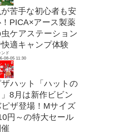
虫が苦手な初心者も安
！PICA×アース製薬
の虫ケアステーション
で快適キャンプ体験
レンド
6-08-05 11:30
ピザハット「ハットの
日」8月は新作ビビン
バピザ登場！Mサイズ
810円～の特大セール
開催