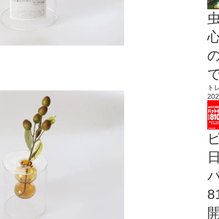
心
ト
202