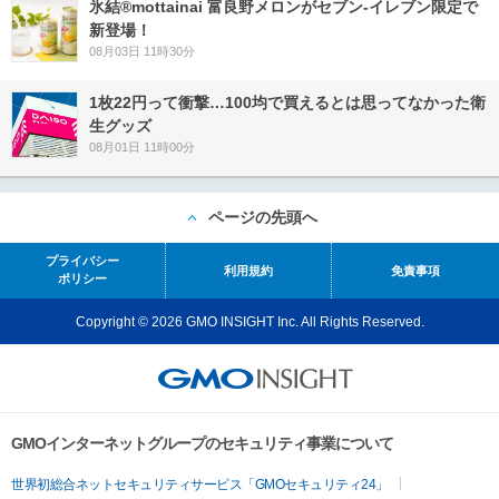
氷結®mottainai 富良野メロンがセブン‐イレブン限定で
新登場！
08月03日 11時30分
1枚22円って衝撃…100均で買えるとは思ってなかった衛
生グッズ
08月01日 11時00分
ページの先頭へ
プライバシー
利用規約
免責事項
ポリシー
Copyright © 2026 GMO INSIGHT Inc. All Rights Reserved.
GMOインターネットグループのセキュリティ事業について
世界初総合ネットセキュリティサービス「GMOセキュリティ24」