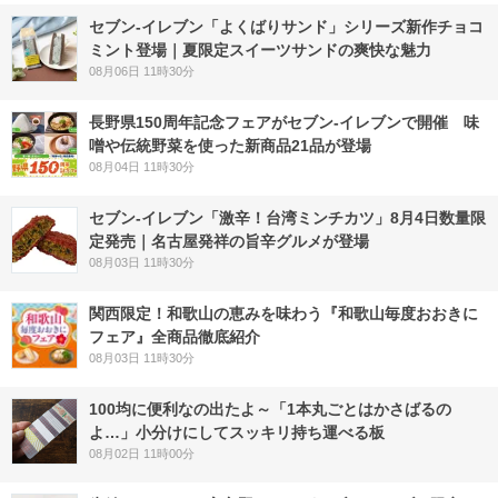
セブン‐イレブン「よくばりサンド」シリーズ新作チョコ
ミント登場｜夏限定スイーツサンドの爽快な魅力
08月06日 11時30分
長野県150周年記念フェアがセブン-イレブンで開催 味
噌や伝統野菜を使った新商品21品が登場
08月04日 11時30分
セブン-イレブン「激辛！台湾ミンチカツ」8月4日数量限
定発売｜名古屋発祥の旨辛グルメが登場
08月03日 11時30分
関西限定！和歌山の恵みを味わう『和歌山毎度おおきに
フェア』全商品徹底紹介
08月03日 11時30分
100均に便利なの出たよ～「1本丸ごとはかさばるの
よ…」小分けにしてスッキリ持ち運べる板
08月02日 11時00分