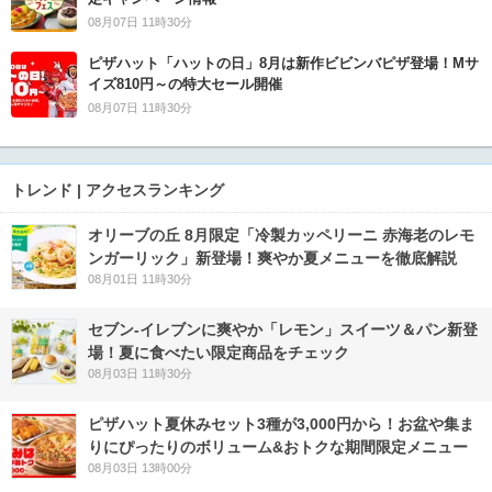
08月07日 11時30分
ピザハット「ハットの日」8月は新作ビビンバピザ登場！Mサ
イズ810円～の特大セール開催
08月07日 11時30分
トレンド | アクセスランキング
オリーブの丘 8月限定「冷製カッペリーニ 赤海老のレモ
ンガーリック」新登場！爽やか夏メニューを徹底解説
08月01日 11時30分
セブン‐イレブンに爽やか「レモン」スイーツ＆パン新登
場！夏に食べたい限定商品をチェック
08月03日 11時30分
ピザハット夏休みセット3種が3,000円から！お盆や集ま
りにぴったりのボリューム&おトクな期間限定メニュー
08月03日 13時00分