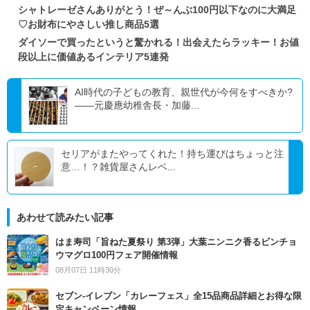
シャトレーゼさんありがとう！ぜ～んぶ100円以下なのに大満足
♡お財布にやさしい推し商品5選
ダイソーで買ったというと驚かれる！出会えたらラッキー！お値
段以上に価値あるインテリア5連発
AI時代の子どもの教育、親世代が今何をすべきか?
――元慶應幼稚舎長・加藤...
セリアがまたやってくれた！持ち運びはちょっと注
意…！？雑貨屋さんレベ...
あわせて読みたい記事
はま寿司「旨ねた夏祭り 第3弾」大葉ニンニク香るビンチョ
ウマグロ100円フェア開催情報
08月07日 11時30分
セブン‐イレブン「カレーフェス」全15品商品詳細とお得な限
定キャンペーン情報