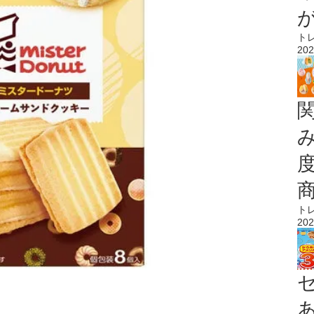
ト
202
ト
202