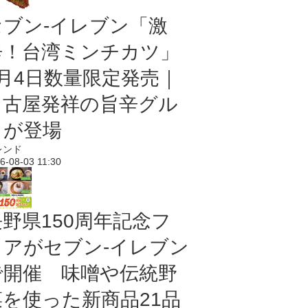
セブン-イレブン「激
辛！台湾ミンチカツ」
8月4日数量限定発売｜
名古屋発祥の旨辛グル
メが登場
レンド
6-08-03 11:30
長野県150周年記念フ
ェアがセブン-イレブン
で開催 味噌や伝統野
菜を使った新商品21品