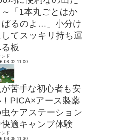
よ～「1本丸ごとはか
さばるのよ…」小分け
にしてスッキリ持ち運
べる板
レンド
6-08-02 11:00
虫が苦手な初心者も安
！PICA×アース製薬
の虫ケアステーション
で快適キャンプ体験
レンド
6-08-05 11:30