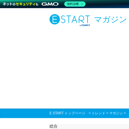
無料診断
マガジン
E START トップページ
>
トレンド
>
マガジン
総合