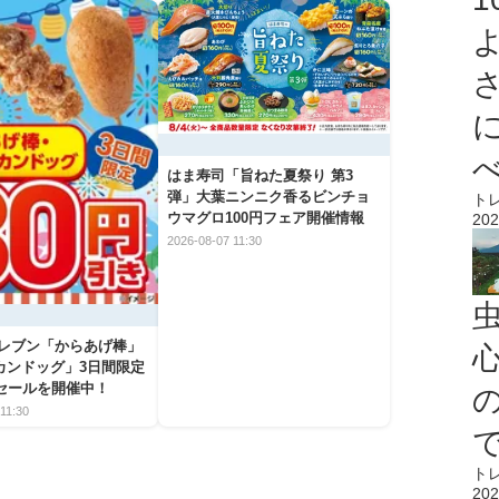
はま寿司「旨ねた夏祭り 第3
弾」大葉ニンニク香るビンチョ
ト
ウマグロ100円フェア開催情報
202
2026-08-07 11:30
イレブン「からあげ棒」
心
カンドッグ」3日間限定
きセールを開催中！
11:30
ト
202