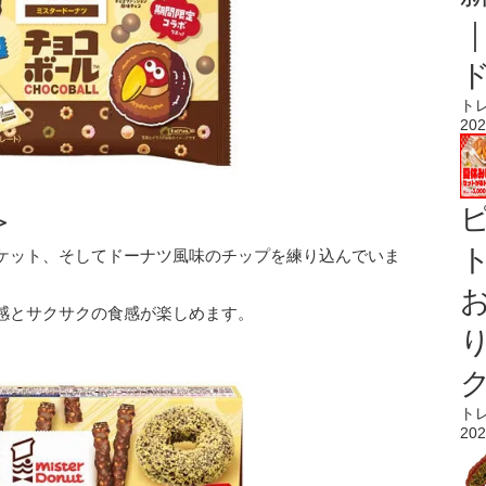
ト
202
＞
ト
ケット、そしてドーナツ風味のチップを練り込んでいま
感とサクサクの食感が楽しめます。
ト
202