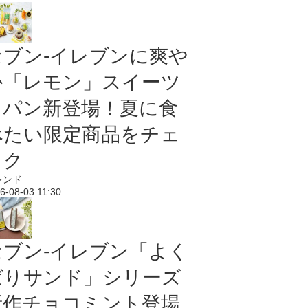
セブン‐イレブンに爽や
か「レモン」スイーツ
＆パン新登場！夏に食
べたい限定商品をチェ
ック
レンド
6-08-03 11:30
セブン‐イレブン「よく
ばりサンド」シリーズ
新作チョコミント登場