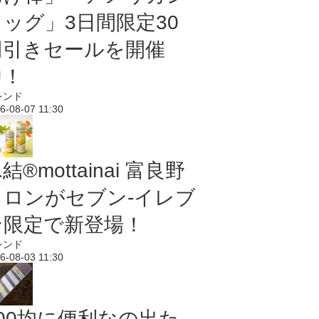
ドッグ」3日間限定30
円引きセールを開催
中！
レンド
6-08-07 11:30
結®mottainai 富良野
メロンがセブン‐イレブ
ン限定で新登場！
レンド
6-08-03 11:30
100均に便利なの出た