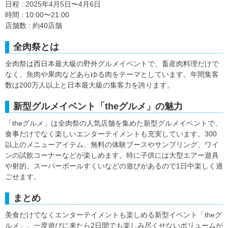
日程 : 2025年4月5日〜4月6日
時間 : 10:00〜21:00
店舗数 : 約40店舗
全肉祭とは
全肉祭は西日本最大級の野外グルメイベントで、畜産肉料理だけで
なく、魚肉や果肉などあらゆる肉をテーマとしています。年間集客
数は200万人以上と日本最大級の集客力を誇ります。
新型グルメイベント「theグルメ」の魅力
「theグルメ」は全肉祭の人気店舗を集めた新型グルメイベントで、
食事だけでなく楽しいエンターテイメントも充実しています。300
以上のメニューアイテム、無料の体験ブースやサンプリング、ワイ
ンの試飲コーナーなどが楽しめます。特に子供には大型エアー遊具
や射的、スーパーボールすくいなどの遊びがあるので1日中楽しく過
ごせます。
まとめ
美食だけでなくエンターテイメントも楽しめる新型イベント「theグ
ルメ」。一度遊びに来たら2日間でも楽しみ尽くせないボリュームが