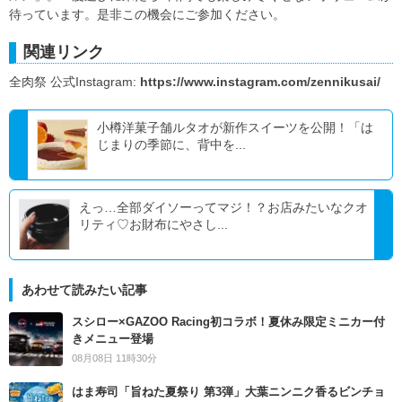
待っています。是非この機会にご参加ください。
関連リンク
全肉祭 公式Instagram:
https://www.instagram.com/zennikusai/
小樽洋菓子舗ルタオが新作スイーツを公開！「は
じまりの季節に、背中を...
えっ…全部ダイソーってマジ！？お店みたいなクオ
リティ♡お財布にやさし...
あわせて読みたい記事
スシロー×GAZOO Racing初コラボ！夏休み限定ミニカー付
きメニュー登場
08月08日 11時30分
はま寿司「旨ねた夏祭り 第3弾」大葉ニンニク香るビンチョ