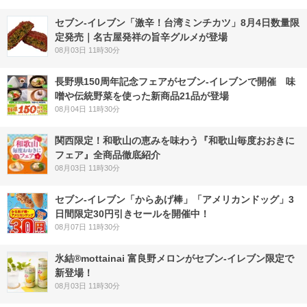
セブン-イレブン「激辛！台湾ミンチカツ」8月4日数量限
定発売｜名古屋発祥の旨辛グルメが登場
08月03日 11時30分
長野県150周年記念フェアがセブン-イレブンで開催 味
噌や伝統野菜を使った新商品21品が登場
08月04日 11時30分
関西限定！和歌山の恵みを味わう『和歌山毎度おおきに
フェア』全商品徹底紹介
08月03日 11時30分
セブン‐イレブン「からあげ棒」「アメリカンドッグ」3
日間限定30円引きセールを開催中！
08月07日 11時30分
氷結®mottainai 富良野メロンがセブン‐イレブン限定で
新登場！
08月03日 11時30分