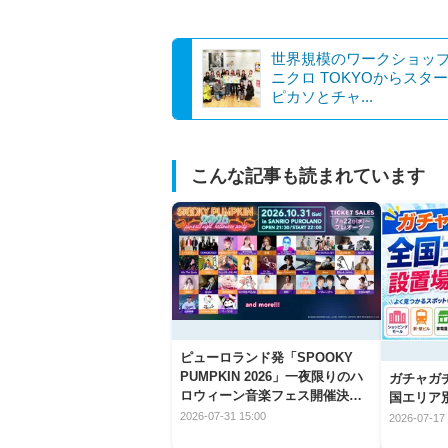
世界規模のワークショッ
ニクロ TOKYOからスタ
ピカソとチャ...
こんな記事も読まれています
ピューロランド発「SPOOKY
PUMPKIN 2026」一夜限りのハ
ガチャガ
ロウィーン音楽フェス開催決
国エリア別
定！
2026-07-31 15:00
2026-07-17 