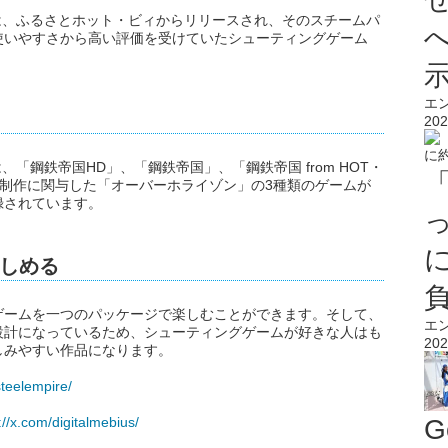
クル」は、ふるさとホット・ビィからリリースされ、そのスチームパ
使いやすさから高い評価を受けていたシューティングゲーム
。
エ
202
」は、「鋼鉄帝国HD」、「鋼鉄帝国」、「鋼鉄帝国 from HOT・
制作に関与した「オーバーホライゾン」の3種類のゲームが
録されています。
しめる
ゲームを一つのパッケージで楽しむことができます。そして、
エ
設計になっているため、シューティングゲームが好きな人はも
202
しみやすい作品になります。
steelempire/
G
://x.com/digitalmebius/