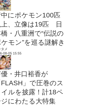
街中にポケモン100匹
以上、立像は19匹 日
本橋・八重洲で“伝説の
ポケモン”を巡る謎解き
ンタメ
6-08-05 15:55
声優・井口裕香が
「FLASH」で圧巻のス
タイルを披露！計18ペ
ージにわたる大特集