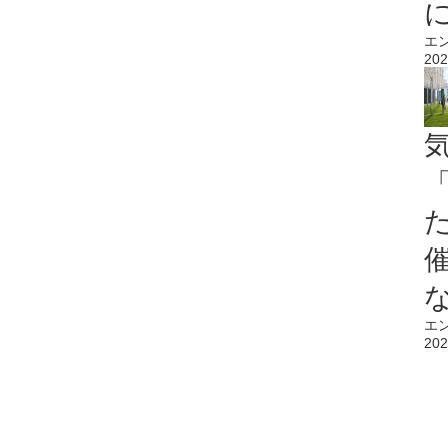
エ
202
エ
202