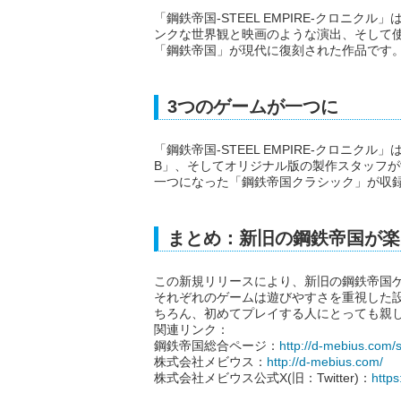
「鋼鉄帝国-STEEL EMPIRE-クロニ
ンクな世界観と映画のような演出、そして
「鋼鉄帝国」が現代に復刻された作品です
3つのゲームが一つに
「鋼鉄帝国-STEEL EMPIRE-クロニクル
B」、そしてオリジナル版の製作スタッフが
一つになった「鋼鉄帝国クラシック」が収
まとめ：新旧の鋼鉄帝国が楽
この新規リリースにより、新旧の鋼鉄帝国
それぞれのゲームは遊びやすさを重視した
ちろん、初めてプレイする人にとっても親
関連リンク：
鋼鉄帝国総合ページ：
http://d-mebius.com/
株式会社メビウス：
http://d-mebius.com/
株式会社メビウス公式X(旧：Twitter)：
https