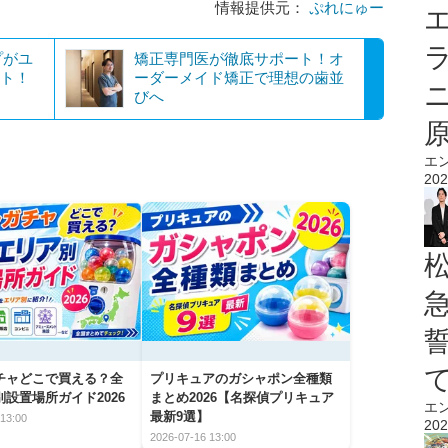
情報提供元：
ぷれにゅー
エ
プがユ
矯正専門医が徹底サポート！オ
ート！
ーダーメイド矯正で理想の歯並
びへ
エ
202
チャどこで買える？全
プリキュアのガシャポン全種類
設置場所ガイド2026
まとめ2026【名探偵プリキュア
エ
最新9選】
13:00
202
2026-07-16 13:00