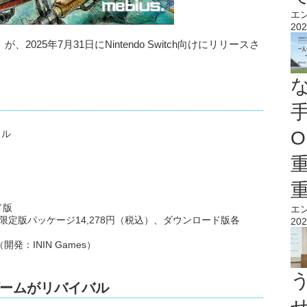
エ
202
が、2025年7月31日にNintendo Switch向けにリリースさ
O
クル
ド版
エ
限定版パッケージ14,278円（税込）、ダウンロード版各
202
.（開発：ININ Games）
ームがリバイバル