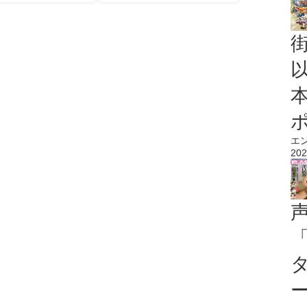
エ
202