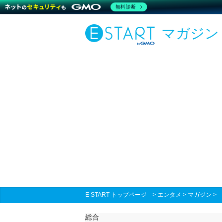
無料診断
マガジン
E START トップページ
>
エンタメ
>
マガジン
総合