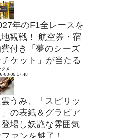
027年のF1全レースを
現地観戦！ 航空券・宿
泊費付き「夢のシーズ
ンチケット」が当たる
ンタメ
6-08-05 17:48
東雲うみ、「スピリッ
ツ」の表紙＆グラビア
に登場し妖艶な雰囲気
でファンを魅了！