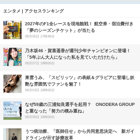
エンタメ | アクセスランキング
2027年のF1全レースを現地観戦！ 航空券・宿泊費付き
「夢のシーズンチケット」が当たる
08月05日 17時48分
乃木坂46・賀喜遥香が週刊少年チャンピオンに登場！
「5年ぶん大人になった私を見ていただけたら」
08月07日 18時00分
東雲うみ、「スピリッツ」の表紙＆グラビアに登場し妖
艶な雰囲気でファンを魅了！
08月03日 18時00分
なぜ59歳の三浦知良選手を起用？ ONODERA GROUP
と重なった「努力の積み重ね」
08月05日 16時00分
うつ病治療、「医師任せ」から共同意思決定へ 新ガイ
ドラインが示す診療改革