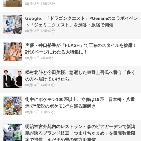
08月03日 17時25分
Google、「ドラゴンクエスト」×Geminiのコラボイベン
ト「ジェミニクエスト」を渋谷・原宿で開催
08月03日 18時42分
声優・井口裕香が「FLASH」で圧巻のスタイルを披露！
計18ページにわたる大特集に！
08月05日 7時00分
松村北斗と今田美桜、急逝した東野圭吾氏へ誓う「多く
の方へ届けていけたら」
08月04日 14時00分
街中にポケモン100匹以上、立像は19匹 日本橋・八重
洲で“伝説のポケモン”を巡る謎解き
08月05日 15時55分
明治神宮外苑内のレストラン・森のビアガーデンで新潟
県が誇るブランド枝豆「つまりちゃまめ」を販売数量限
定で提供。えだまめ県の魅力を発信