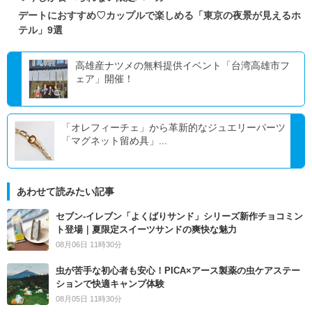
デートにおすすめ♡カップルで楽しめる「東京の夜景が見えるホ
テル」9選
高雄産ナツメの無料提供イベント「台湾高雄市フ
ェア」開催！
「オレフィーチェ」から革新的なジュエリーパーツ
「マグネット留め具」...
あわせて読みたい記事
セブン‐イレブン「よくばりサンド」シリーズ新作チョコミン
ト登場｜夏限定スイーツサンドの爽快な魅力
08月06日 11時30分
虫が苦手な初心者も安心！PICA×アース製薬の虫ケアステー
ションで快適キャンプ体験
08月05日 11時30分