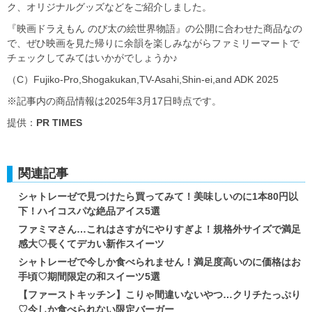
ク、オリジナルグッズなどをご紹介しました。
『映画ドラえもん のび太の絵世界物語』の公開に合わせた商品なの
で、ぜひ映画を見た帰りに余韻を楽しみながらファミリーマートで
チェックしてみてはいかがでしょうか♪
（C）Fujiko-Pro,Shogakukan,TV-Asahi,Shin-ei,and ADK 2025
※記事内の商品情報は2025年3月17日時点です。
提供：
PR TIMES
関連記事
シャトレーゼで見つけたら買ってみて！美味しいのに1本80円以
下！ハイコスパな絶品アイス5選
ファミマさん…これはさすがにやりすぎよ！規格外サイズで満足
感大♡長くてデカい新作スイーツ
シャトレーゼで今しか食べられません！満足度高いのに価格はお
手頃♡期間限定の和スイーツ5選
【ファーストキッチン】こりゃ間違いないやつ…クリチたっぷり
♡今しか食べられない限定バーガー