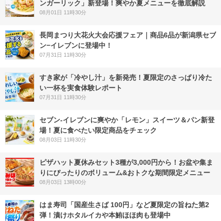
ンガーリック」新登場！爽やか夏メニューを徹底解説
08月01日 11時30分
長岡まつり大花火大会応援フェア｜商品6品が新潟県セブ
ン−イレブンに登場中！
07月31日 11時30分
すき家が「冷やし汁」を新発売！夏限定のさっぱり冷た
い一杯を実食体験レポート
07月31日 11時30分
セブン‐イレブンに爽やか「レモン」スイーツ＆パン新登
場！夏に食べたい限定商品をチェック
08月03日 11時30分
ピザハット夏休みセット3種が3,000円から！お盆や集ま
りにぴったりのボリューム&おトクな期間限定メニュー
08月03日 13時00分
はま寿司「国産生さば 100円」など夏限定の旨ねた第2
弾！漬けホタルイカや本鮪ほほ肉も登場中