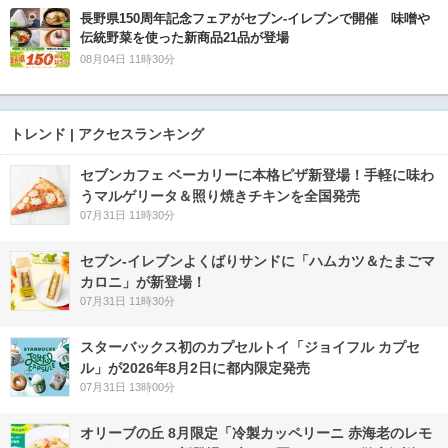
長野県150周年記念フェアがセブン-イレブンで開催 味噌や
伝統野菜を使った新商品21品が登場
08月04日 11時30分
トレンド | アクセスランキング
セブンカフェ ベーカリーに本格ピザ新登場！手軽に味わ
うマルゲリータ＆照り焼きチキンを全国発売
07月31日 11時30分
セブン‐イレブンよくばりサンドに「ハムカツ＆たまごマ
カロニ」が新登場！
07月31日 11時30分
スターバックス初のカプセルトイ「ジョイフル カプセ
ル」が2026年8月2日に都内限定発売
07月31日 13時00分
オリーブの丘 8月限定「冷製カッペリーニ 赤海老のレモ