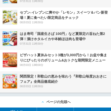
07月31日 11時30分
セブン‐イレブンに爽やか「レモン」スイーツ＆パン新登
場！夏に食べたい限定商品をチェック
08月03日 11時30分
はま寿司「国産生さば 100円」など夏限定の旨ねた第2
弾！漬けホタルイカや本鮪ほほ肉も登場中
07月31日 11時30分
ピザハット夏休みセット3種が3,000円から！お盆や集ま
りにぴったりのボリューム&おトクな期間限定メニュー
08月03日 13時00分
関西限定！和歌山の恵みを味わう『和歌山毎度おおきに
フェア』全商品徹底紹介
08月03日 11時30分
ページの先頭へ