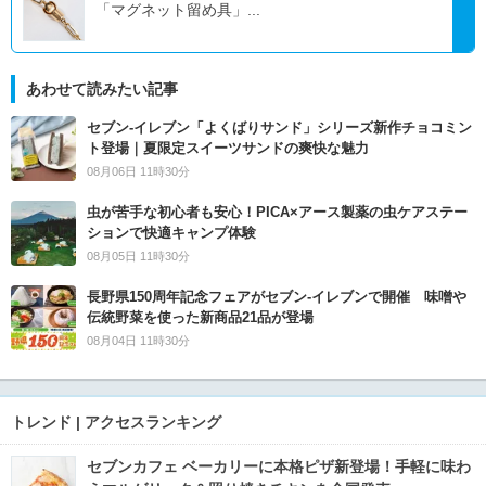
「マグネット留め具」...
あわせて読みたい記事
セブン‐イレブン「よくばりサンド」シリーズ新作チョコミン
ト登場｜夏限定スイーツサンドの爽快な魅力
08月06日 11時30分
虫が苦手な初心者も安心！PICA×アース製薬の虫ケアステー
ションで快適キャンプ体験
08月05日 11時30分
長野県150周年記念フェアがセブン-イレブンで開催 味噌や
伝統野菜を使った新商品21品が登場
08月04日 11時30分
トレンド | アクセスランキング
セブンカフェ ベーカリーに本格ピザ新登場！手軽に味わ