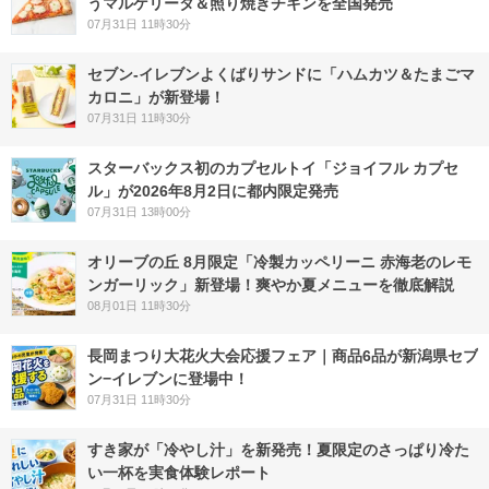
うマルゲリータ＆照り焼きチキンを全国発売
07月31日 11時30分
セブン‐イレブンよくばりサンドに「ハムカツ＆たまごマ
カロニ」が新登場！
07月31日 11時30分
スターバックス初のカプセルトイ「ジョイフル カプセ
ル」が2026年8月2日に都内限定発売
07月31日 13時00分
オリーブの丘 8月限定「冷製カッペリーニ 赤海老のレモ
ンガーリック」新登場！爽やか夏メニューを徹底解説
08月01日 11時30分
長岡まつり大花火大会応援フェア｜商品6品が新潟県セブ
ン−イレブンに登場中！
07月31日 11時30分
すき家が「冷やし汁」を新発売！夏限定のさっぱり冷た
い一杯を実食体験レポート