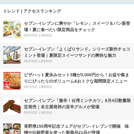
トレンド | アクセスランキング
セブン‐イレブンに爽やか「レモン」スイーツ＆パン新登
場！夏に食べたい限定商品をチェック
08月03日 11時30分
セブン‐イレブン「よくばりサンド」シリーズ新作チョコ
ミント登場｜夏限定スイーツサンドの爽快な魅力
08月06日 11時30分
ピザハット夏休みセット3種が3,000円から！お盆や集ま
りにぴったりのボリューム&おトクな期間限定メニュー
08月03日 13時00分
セブン-イレブン「激辛！台湾ミンチカツ」8月4日数量限
定発売｜名古屋発祥の旨辛グルメが登場
08月03日 11時30分
長野県150周年記念フェアがセブン-イレブンで開催 味
噌や伝統野菜を使った新商品21品が登場