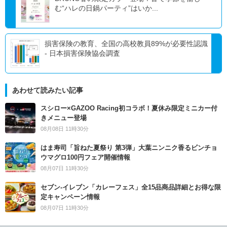
む“ハレの日鍋パーティ”はいか...
損害保険の教育、全国の高校教員89%が必要性認識
- 日本損害保険協会調査
あわせて読みたい記事
スシロー×GAZOO Racing初コラボ！夏休み限定ミニカー付
きメニュー登場
08月08日 11時30分
はま寿司「旨ねた夏祭り 第3弾」大葉ニンニク香るビンチョ
ウマグロ100円フェア開催情報
08月07日 11時30分
セブン‐イレブン「カレーフェス」全15品商品詳細とお得な限
定キャンペーン情報
08月07日 11時30分