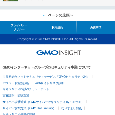
ページの先頭へ
プライバシー
利用規約
免責事項
ポリシー
Copyright © 2026 GMO INSIGHT Inc. All Rights Reserved.
GMOインターネットグループのセキュリティ事業について
世界初総合ネットセキュリティサービス「GMOセキュリティ24」
パスワード漏洩診断
Webサイトリスク診断
セキュリティ相談AIチャットボット
実在証明・盗聴対策
サイバー攻撃対策（GMOサイバーセキュリティ byイエラエ）
サイバー攻撃対策（GMO Flatt Security）
なりすまし対策
セキュリティ事業の軌跡