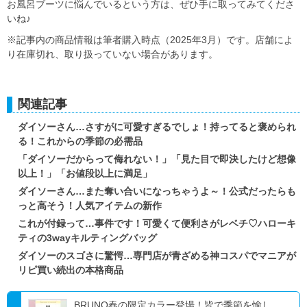
お風呂ブーツに悩んでいるという方は、ぜひ手に取ってみてくださ
いね♪
※記事内の商品情報は筆者購入時点（2025年3月）です。店舗によ
り在庫切れ、取り扱っていない場合があります。
関連記事
ダイソーさん…さすがに可愛すぎるでしょ！持ってると褒められ
る！これからの季節の必需品
「ダイソーだからって侮れない！」「見た目で即決したけど想像
以上！」「お値段以上に満足」
ダイソーさん…また奪い合いになっちゃうよ～！公式だったらも
っと高そう！人気アイテムの新作
これが付録って…事件です！可愛くて便利さがレベチ♡ハローキ
ティの3wayキルティングバッグ
ダイソーのスゴさに驚愕…専門店が青ざめる神コスパでマニアが
リピ買い続出の本格商品
BRUNO春の限定カラー登場！皆で季節を愉し