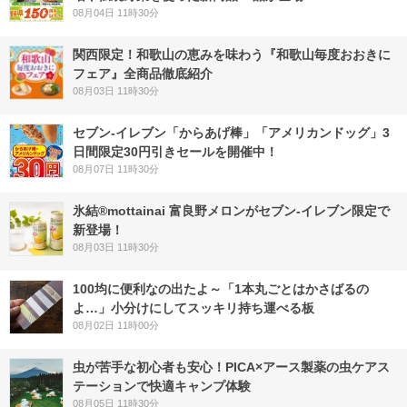
08月04日 11時30分
関西限定！和歌山の恵みを味わう『和歌山毎度おおきに
フェア』全商品徹底紹介
08月03日 11時30分
セブン‐イレブン「からあげ棒」「アメリカンドッグ」3
日間限定30円引きセールを開催中！
08月07日 11時30分
氷結®mottainai 富良野メロンがセブン‐イレブン限定で
新登場！
08月03日 11時30分
100均に便利なの出たよ～「1本丸ごとはかさばるの
よ…」小分けにしてスッキリ持ち運べる板
08月02日 11時00分
虫が苦手な初心者も安心！PICA×アース製薬の虫ケアス
テーションで快適キャンプ体験
08月05日 11時30分