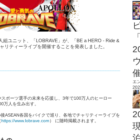
「
ット、「LOBRAVE」が、「BE a HERO - Ride &
ツアー・チャリティーライブを開催することを発表しました。
エ
202
スポーツ選手の未来を応援し、3年で100万人のヒーロー
00万人を生み出す。
2
の後ASEAN各国をバイクで巡り、各地でチャリティーライブを
（
https://www.lobrave.com
） に随時掲載されます。