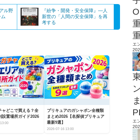
O
アル野
『紛争・開発・安全保障』―人
ーム
新世の「人間の安全保障」を再
考する
エ
202
チャどこで買える？全
プリキュアのガシャポン全種類
設置場所ガイド2026
まとめ2026【名探偵プリキュア
エ
最新9選】
13:00
202
2026-07-16 13:00