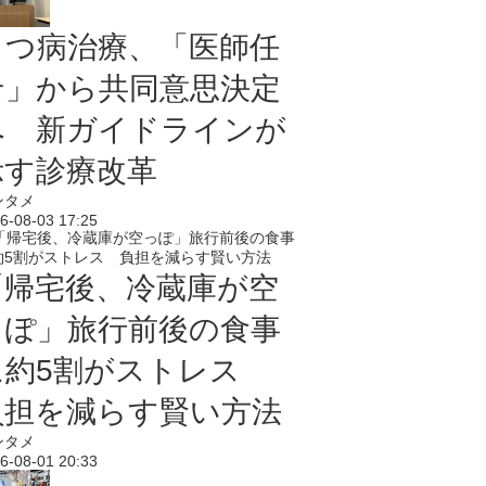
うつ病治療、「医師任
せ」から共同意思決定
へ 新ガイドラインが
示す診療改革
ンタメ
6-08-03 17:25
「帰宅後、冷蔵庫が空
っぽ」旅行前後の食事
に約5割がストレス
負担を減らす賢い方法
ンタメ
6-08-01 20:33