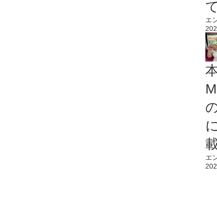
エ
202
M
エ
202