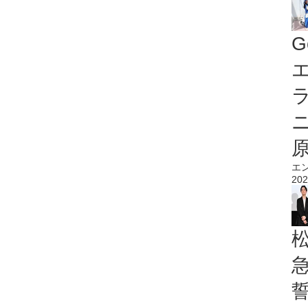
G
エ
エ
202