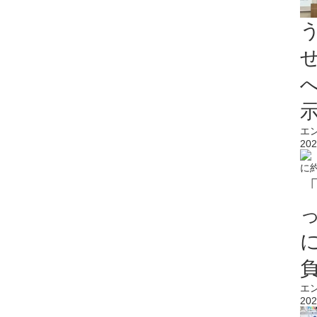
エ
202
エ
202