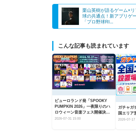
栗山英樹が語るゲーム×リ
球の共通点！新アプリゲ
「プロ野球RI...
こんな記事も読まれています
ピューロランド発「SPOOKY
PUMPKIN 2026」一夜限りのハ
ガチャガ
ロウィーン音楽フェス開催決
国エリア別
定！
2026-07-31 15:00
2026-07-17 