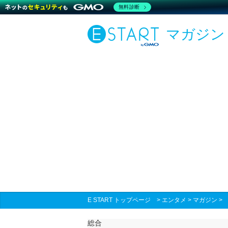
無料診断
マガジン
E START トップページ
>
エンタメ
>
マガジン
総合