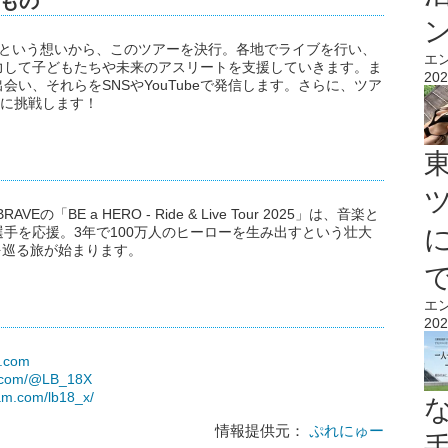
もの
れるという想いから、このツアーを決行。各地でライブを行い、
エ
力して子どもたちや未来のアスリートを支援していきます。ま
202
い、それらをSNSやYouTubeで発信します。さらに、ツア
破に挑戦します！
BE a HERO - Ride & Live Tour 2025」は、音楽と
手を応援。3年で100万人のヒーローを生み出すという壮大
を巡る旅が始まります。
エ
202
e.com
e.com/@LB_18X
ram.com/lb18_x/
情報提供元：
ぷれにゅー