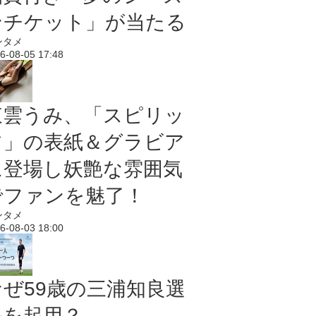
ンチケット」が当たる
ンタメ
6-08-05 17:48
東雲うみ、「スピリッ
ツ」の表紙＆グラビア
に登場し妖艶な雰囲気
でファンを魅了！
ンタメ
6-08-03 18:00
なぜ59歳の三浦知良選
手を起用？