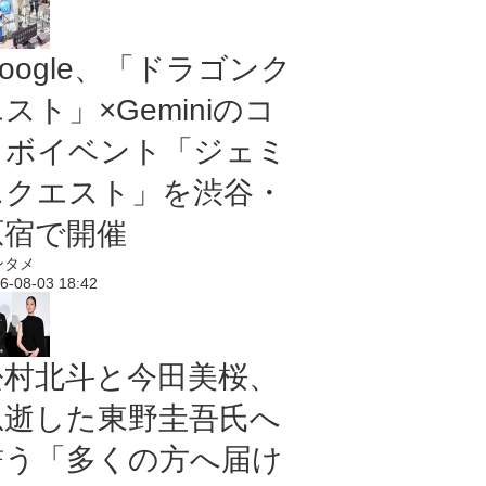
oogle、「ドラゴンク
スト」×Geminiのコ
ラボイベント「ジェミ
ニクエスト」を渋谷・
原宿で開催
ンタメ
6-08-03 18:42
松村北斗と今田美桜、
急逝した東野圭吾氏へ
誓う「多くの方へ届け