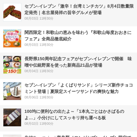
セブン-イレブン「激辛！台湾ミンチカツ」8月4日数量限
定発売｜名古屋発祥の旨辛グルメが登場
08月03日 11時30分
関西限定！和歌山の恵みを味わう『和歌山毎度おおきに
フェア』全商品徹底紹介
08月03日 11時30分
長野県150周年記念フェアがセブン-イレブンで開催 味
噌や伝統野菜を使った新商品21品が登場
08月04日 11時30分
セブン‐イレブン「よくばりサンド」シリーズ新作チョコ
ミント登場｜夏限定スイーツサンドの爽快な魅力
08月06日 11時30分
100均に便利なの出たよ～「1本丸ごとはかさばるの
よ…」小分けにしてスッキリ持ち運べる板
08月02日 11時00分