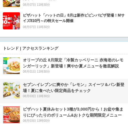
08月07日 11時30分
ピザハット「ハットの日」8月は新作ビビンバピザ登場！Mサ
イズ810円～の特大セール開催
08月07日 11時30分
トレンド | アクセスランキング
オリーブの丘 8月限定「冷製カッペリーニ 赤海老のレモ
ンガーリック」新登場！爽やか夏メニューを徹底解説
08月01日 11時30分
セブン‐イレブンに爽やか「レモン」スイーツ＆パン新登
場！夏に食べたい限定商品をチェック
08月03日 11時30分
ピザハット夏休みセット3種が3,000円から！お盆や集ま
りにぴったりのボリューム&おトクな期間限定メニュー
08月03日 13時00分