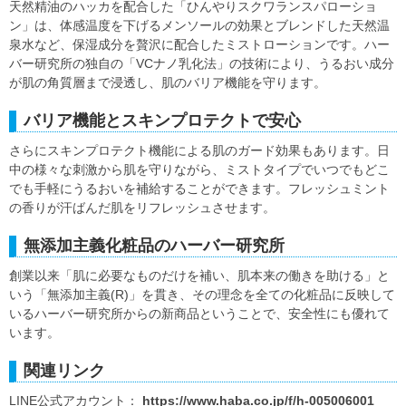
天然精油のハッカを配合した「ひんやりスクワランスパローショ
ン」は、体感温度を下げるメンソールの効果とブレンドした天然温
泉水など、保湿成分を贅沢に配合したミストローションです。ハー
バー研究所の独自の「VCナノ乳化法」の技術により、うるおい成分
が肌の角質層まで浸透し、肌のバリア機能を守ります。
バリア機能とスキンプロテクトで安心
さらにスキンプロテクト機能による肌のガード効果もあります。日
中の様々な刺激から肌を守りながら、ミストタイプでいつでもどこ
でも手軽にうるおいを補給することができます。フレッシュミント
の香りが汗ばんだ肌をリフレッシュさせます。
無添加主義化粧品のハーバー研究所
創業以来「肌に必要なものだけを補い、肌本来の働きを助ける」と
いう「無添加主義(R)」を貫き、その理念を全ての化粧品に反映して
いるハーバー研究所からの新商品ということで、安全性にも優れて
います。
関連リンク
LINE公式アカウント：
https://www.haba.co.jp/f/h-005006001