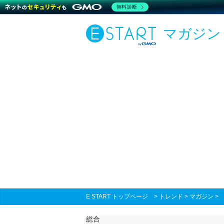
無料診断
マガジン
E START トップページ
>
トレンド
>
マガジン
総合