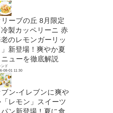
オリーブの丘 8月限定
「冷製カッペリーニ 赤
海老のレモンガーリッ
ク」新登場！爽やか夏
メニューを徹底解説
レンド
6-08-01 11:30
セブン‐イレブンに爽や
か「レモン」スイーツ
＆パン新登場！夏に食