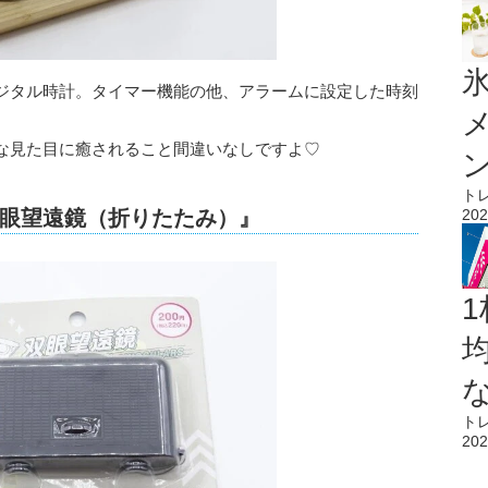
氷
ジタル時計。タイマー機能の他、アラームに設定した時刻
な見た目に癒されること間違いなしですよ♡
ト
眼望遠鏡（折りたたみ）』
202
1
ト
202