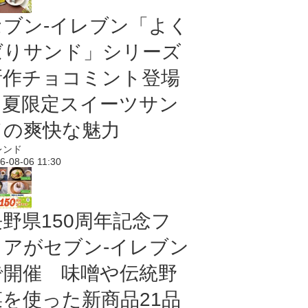
セブン‐イレブン「よく
ばりサンド」シリーズ
新作チョコミント登場
｜夏限定スイーツサン
ドの爽快な魅力
レンド
6-08-06 11:30
長野県150周年記念フ
ェアがセブン-イレブン
で開催 味噌や伝統野
菜を使った新商品21品