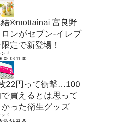
結®mottainai 富良野
メロンがセブン‐イレブ
ン限定で新登場！
レンド
6-08-03 11:30
枚22円って衝撃…100
均で買えるとは思って
なかった衛生グッズ
レンド
6-08-01 11:00