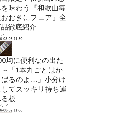
みを味わう『和歌山毎
度おおきにフェア』全
商品徹底紹介
レンド
6-08-03 11:30
100均に便利なの出た
よ～「1本丸ごとはか
さばるのよ…」小分け
にしてスッキリ持ち運
べる板
レンド
6-08-02 11:00