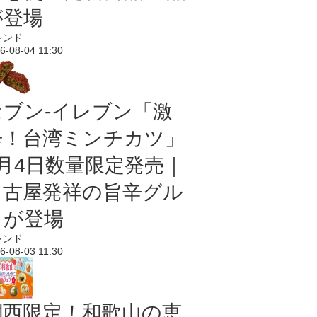
が登場
レンド
6-08-04 11:30
セブン-イレブン「激
辛！台湾ミンチカツ」
8月4日数量限定発売｜
名古屋発祥の旨辛グル
メが登場
レンド
6-08-03 11:30
関西限定！和歌山の恵