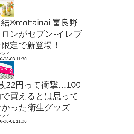
結®mottainai 富良野
メロンがセブン‐イレブ
ン限定で新登場！
レンド
6-08-03 11:30
枚22円って衝撃…100
均で買えるとは思って
なかった衛生グッズ
レンド
6-08-01 11:00