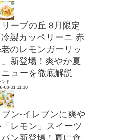
オリーブの丘 8月限定
「冷製カッペリーニ 赤
海老のレモンガーリッ
ク」新登場！爽やか夏
メニューを徹底解説
レンド
6-08-01 11:30
セブン‐イレブンに爽や
か「レモン」スイーツ
＆パン新登場！夏に食