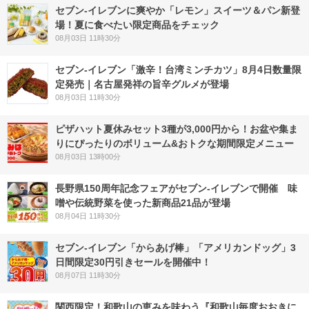
セブン‐イレブンに爽やか「レモン」スイーツ＆パン新登
場！夏に食べたい限定商品をチェック
08月03日 11時30分
セブン-イレブン「激辛！台湾ミンチカツ」8月4日数量限
定発売｜名古屋発祥の旨辛グルメが登場
08月03日 11時30分
ピザハット夏休みセット3種が3,000円から！お盆や集ま
りにぴったりのボリューム&おトクな期間限定メニュー
08月03日 13時00分
長野県150周年記念フェアがセブン-イレブンで開催 味
噌や伝統野菜を使った新商品21品が登場
08月04日 11時30分
セブン‐イレブン「からあげ棒」「アメリカンドッグ」3
日間限定30円引きセールを開催中！
08月07日 11時30分
関西限定！和歌山の恵みを味わう『和歌山毎度おおきに