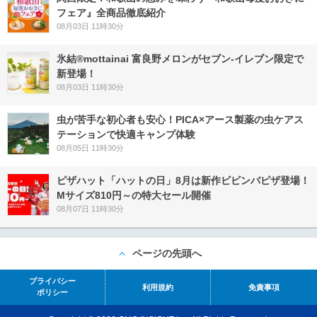
フェア』全商品徹底紹介
08月03日 11時30分
氷結®mottainai 富良野メロンがセブン‐イレブン限定で
新登場！
08月03日 11時30分
虫が苦手な初心者も安心！PICA×アース製薬の虫ケアス
テーションで快適キャンプ体験
08月05日 11時30分
ピザハット「ハットの日」8月は新作ビビンバピザ登場！
Mサイズ810円～の特大セール開催
08月07日 11時30分
ページの先頭へ
プライバシー
利用規約
免責事項
ポリシー