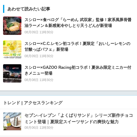
あわせて読みたい記事
スシロー×食べログ「らーめん 武双家」監修！家系風豚骨醤
油ラーメン＆新感覚冷やしとり天うどんが新登場
08月09日 11時30分
スシロー×C.C.レモン初コラボ！夏限定「おいしーレモンの
甘酸っぱパフェ」新登場
08月09日 11時30分
スシロー×GAZOO Racing初コラボ！夏休み限定ミニカー付
きメニュー登場
08月08日 11時30分
トレンド | アクセスランキング
セブン‐イレブン「よくばりサンド」シリーズ新作チョコ
ミント登場｜夏限定スイーツサンドの爽快な魅力
08月06日 11時30分