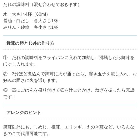
たれの調味料（混ぜ合わせておきます）
水 大さじ4杯（60ml）
醤油・白だし 各大さじ1杯
みりん・砂糖 各小さじ1杯
舞茸の卵とじ丼の作り方
① たれの調味料をフライパンに入れて加熱し、沸騰したら舞茸を
ほぐし入れます。
② 3分ほど煮込んで舞茸に火が通ったら、溶き玉子を流し入れ、お
好みの固さに火を通します。
③ 器にごはんを盛り付けて②を汁ごとかけ、ねぎを振ったら完成
です！
アレンジのヒント
舞茸以外にも、しめじ、椎茸、エリンギ、えのき茸など、いろんな
きのこで代用可能です。