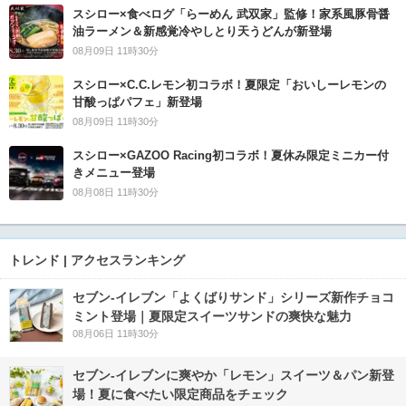
スシロー×食べログ「らーめん 武双家」監修！家系風豚骨醤
油ラーメン＆新感覚冷やしとり天うどんが新登場
08月09日 11時30分
スシロー×C.C.レモン初コラボ！夏限定「おいしーレモンの
甘酸っぱパフェ」新登場
08月09日 11時30分
スシロー×GAZOO Racing初コラボ！夏休み限定ミニカー付
きメニュー登場
08月08日 11時30分
トレンド | アクセスランキング
セブン‐イレブン「よくばりサンド」シリーズ新作チョコ
ミント登場｜夏限定スイーツサンドの爽快な魅力
08月06日 11時30分
セブン‐イレブンに爽やか「レモン」スイーツ＆パン新登
場！夏に食べたい限定商品をチェック