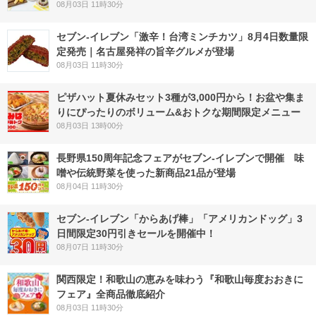
08月03日 11時30分
セブン-イレブン「激辛！台湾ミンチカツ」8月4日数量限
定発売｜名古屋発祥の旨辛グルメが登場
08月03日 11時30分
ピザハット夏休みセット3種が3,000円から！お盆や集ま
りにぴったりのボリューム&おトクな期間限定メニュー
08月03日 13時00分
長野県150周年記念フェアがセブン-イレブンで開催 味
噌や伝統野菜を使った新商品21品が登場
08月04日 11時30分
セブン‐イレブン「からあげ棒」「アメリカンドッグ」3
日間限定30円引きセールを開催中！
08月07日 11時30分
関西限定！和歌山の恵みを味わう『和歌山毎度おおきに
フェア』全商品徹底紹介
08月03日 11時30分