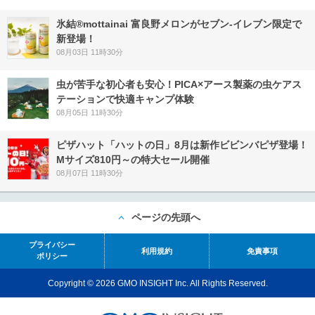
氷結®mottainai 富良野メロンがセブン‐イレブン限定で
新登場！
08月03日 11時30分
虫が苦手な初心者も安心！PICA×アース製薬の虫ケアス
テーションで快適キャンプ体験
08月05日 11時30分
ピザハット「ハットの日」8月は新作ビビンバピザ登場！
Mサイズ810円～の特大セール開催
08月07日 11時30分
ページの先頭へ
プライバシー
利用規約
免責事項
ポリシー
Copyright © 2026 GMO INSIGHT Inc. All Rights Reserved.