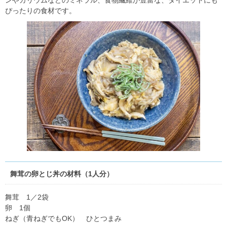
ぴったりの食材です。
舞茸の卵とじ丼の材料（1人分）
舞茸 1／2袋
卵 1個
ねぎ（青ねぎでもOK） ひとつまみ