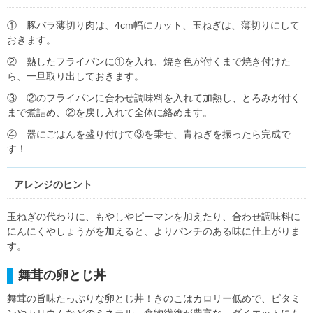
① 豚バラ薄切り肉は、4cm幅にカット、玉ねぎは、薄切りにして
おきます。
② 熱したフライパンに①を入れ、焼き色が付くまで焼き付けた
ら、一旦取り出しておきます。
③ ②のフライパンに合わせ調味料を入れて加熱し、とろみが付く
まで煮詰め、②を戻し入れて全体に絡めます。
④ 器にごはんを盛り付けて③を乗せ、青ねぎを振ったら完成で
す！
アレンジのヒント
玉ねぎの代わりに、もやしやピーマンを加えたり、合わせ調味料に
にんにくやしょうがを加えると、よりパンチのある味に仕上がりま
す。
舞茸の卵とじ丼
舞茸の旨味たっぷりな卵とじ丼！きのこはカロリー低めで、ビタミ
ンやカリウムなどのミネラル、食物繊維が豊富な、ダイエットにも