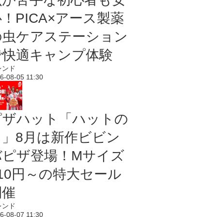
！PICA×アース製薬
の虫ケアステーション
で快適キャンプ体験
レンド
6-08-05 11:30
ピザハット「ハットの
日」8月は新作ビビン
バピザ登場！Mサイズ
810円～の特大セール
開催
レンド
6-08-07 11:30