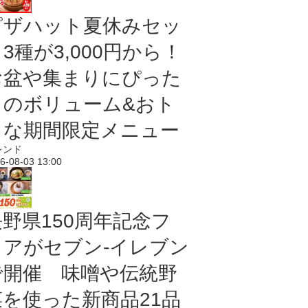
ピザハット夏休みセッ
3種が3,000円から！
お盆や集まりにぴった
りのボリューム&おト
クな期間限定メニュー
レンド
6-08-03 13:00
長野県150周年記念フ
ェアがセブン-イレブン
で開催 味噌や伝統野
菜を使った新商品21品