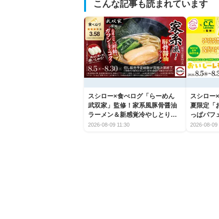
こんな記事も読まれています
スシロー×食べログ「らーめん
スシロー×
武双家」監修！家系風豚骨醤油
夏限定「
ラーメン＆新感覚冷やしとり天
っぱパフ
うどんが新登場
2026-08-09 11:30
2026-08-09 