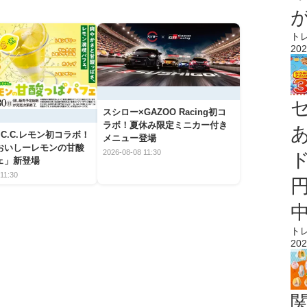
ト
202
スシロー×GAZOO Racing初コ
ラボ！夏休み限定ミニカー付き
C.C.レモン初コラボ！
メニュー登場
おいしーレモンの甘酸
2026-08-08 11:30
ェ」新登場
11:30
ト
202