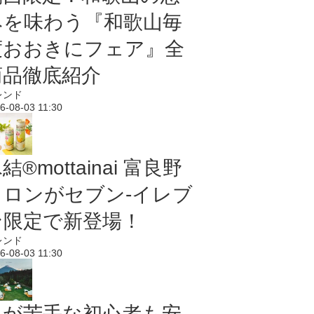
みを味わう『和歌山毎
度おおきにフェア』全
商品徹底紹介
レンド
6-08-03 11:30
結®mottainai 富良野
メロンがセブン‐イレブ
ン限定で新登場！
レンド
6-08-03 11:30
虫が苦手な初心者も安