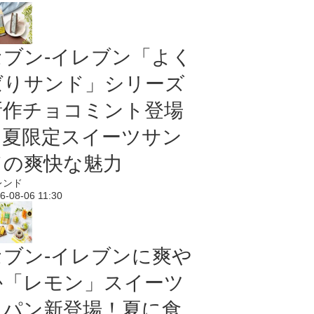
セブン‐イレブン「よく
ばりサンド」シリーズ
新作チョコミント登場
｜夏限定スイーツサン
ドの爽快な魅力
レンド
6-08-06 11:30
セブン‐イレブンに爽や
か「レモン」スイーツ
＆パン新登場！夏に食