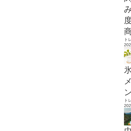
ト
202
氷
ト
202