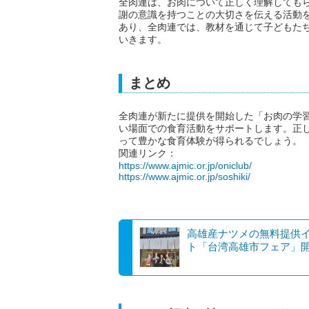
全肉連は、お肉について正しく理解しても
謝の意識を持つことの大切さを伝える活動
あり、全肉連では、教材を通じて子どもた
いきます。
まとめ
全肉連が新たに提供を開始した「お肉の学
い場面での食育活動をサポートします。正
って豊かな食育体験が得られるでしょう。
関連リンク：
https://www.ajmic.or.jp/oniclub/
https://www.ajmic.or.jp/soshiki/
高雄産ナツメの無料提供
ト「台湾高雄市フェア」