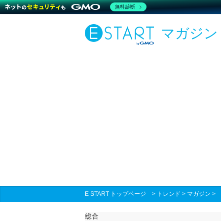
無料診断
マガジン
E START トップページ
>
トレンド
>
マガジン
総合