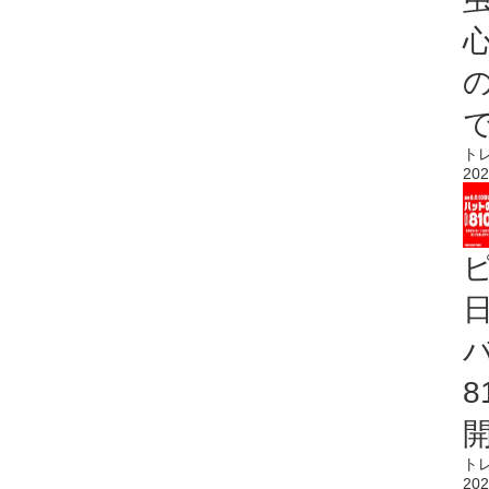
心
ト
202
ト
202