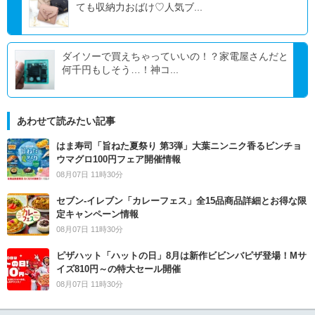
ても収納力おばけ♡人気ブ...
ダイソーで買えちゃっていいの！？家電屋さんだと
何千円もしそう…！神コ...
あわせて読みたい記事
はま寿司「旨ねた夏祭り 第3弾」大葉ニンニク香るビンチョ
ウマグロ100円フェア開催情報
08月07日 11時30分
セブン‐イレブン「カレーフェス」全15品商品詳細とお得な限
定キャンペーン情報
08月07日 11時30分
ピザハット「ハットの日」8月は新作ビビンバピザ登場！Mサ
イズ810円～の特大セール開催
08月07日 11時30分