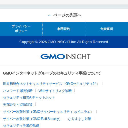
ページの先頭へ
プライバシー
利用規約
免責事項
ポリシー
Copyright © 2026 GMO INSIGHT Inc. All Rights Reserved.
GMOインターネットグループのセキュリティ事業について
世界初総合ネットセキュリティサービス「GMOセキュリティ24」
パスワード漏洩診断
Webサイトリスク診断
セキュリティ相談AIチャットボット
実在証明・盗聴対策
サイバー攻撃対策（GMOサイバーセキュリティ byイエラエ）
サイバー攻撃対策（GMO Flatt Security）
なりすまし対策
セキュリティ事業の軌跡