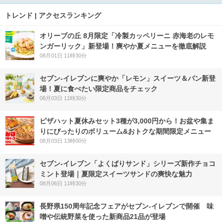
トレンド | アクセスランキング
オリーブの丘 8月限定「冷製カッペリーニ 赤海老のレモ
ンガーリック」新登場！爽やか夏メニューを徹底解説
08月01日 11時30分
セブン‐イレブンに爽やか「レモン」スイーツ＆パン新登
場！夏に食べたい限定商品をチェック
08月03日 11時30分
ピザハット夏休みセット3種が3,000円から！お盆や集ま
りにぴったりのボリューム&おトクな期間限定メニュー
08月03日 13時00分
セブン‐イレブン「よくばりサンド」シリーズ新作チョコ
ミント登場｜夏限定スイーツサンドの爽快な魅力
08月06日 11時30分
長野県150周年記念フェアがセブン-イレブンで開催 味
噌や伝統野菜を使った新商品21品が登場