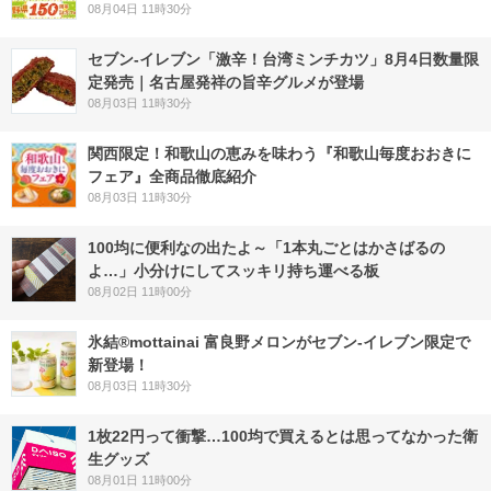
08月04日 11時30分
セブン-イレブン「激辛！台湾ミンチカツ」8月4日数量限
定発売｜名古屋発祥の旨辛グルメが登場
08月03日 11時30分
関西限定！和歌山の恵みを味わう『和歌山毎度おおきに
フェア』全商品徹底紹介
08月03日 11時30分
100均に便利なの出たよ～「1本丸ごとはかさばるの
よ…」小分けにしてスッキリ持ち運べる板
08月02日 11時00分
氷結®mottainai 富良野メロンがセブン‐イレブン限定で
新登場！
08月03日 11時30分
1枚22円って衝撃…100均で買えるとは思ってなかった衛
生グッズ
08月01日 11時00分