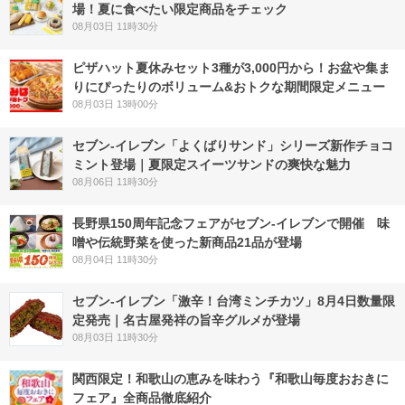
場！夏に食べたい限定商品をチェック
08月03日 11時30分
ピザハット夏休みセット3種が3,000円から！お盆や集ま
りにぴったりのボリューム&おトクな期間限定メニュー
08月03日 13時00分
セブン‐イレブン「よくばりサンド」シリーズ新作チョコ
ミント登場｜夏限定スイーツサンドの爽快な魅力
08月06日 11時30分
長野県150周年記念フェアがセブン-イレブンで開催 味
噌や伝統野菜を使った新商品21品が登場
08月04日 11時30分
セブン-イレブン「激辛！台湾ミンチカツ」8月4日数量限
定発売｜名古屋発祥の旨辛グルメが登場
08月03日 11時30分
関西限定！和歌山の恵みを味わう『和歌山毎度おおきに
フェア』全商品徹底紹介