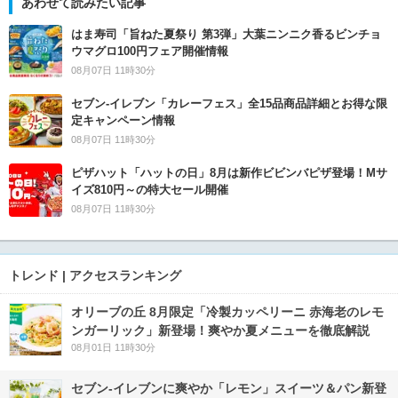
あわせて読みたい記事
はま寿司「旨ねた夏祭り 第3弾」大葉ニンニク香るビンチョ
ウマグロ100円フェア開催情報
08月07日 11時30分
セブン‐イレブン「カレーフェス」全15品商品詳細とお得な限
定キャンペーン情報
08月07日 11時30分
ピザハット「ハットの日」8月は新作ビビンバピザ登場！Mサ
イズ810円～の特大セール開催
08月07日 11時30分
トレンド | アクセスランキング
オリーブの丘 8月限定「冷製カッペリーニ 赤海老のレモ
ンガーリック」新登場！爽やか夏メニューを徹底解説
08月01日 11時30分
セブン‐イレブンに爽やか「レモン」スイーツ＆パン新登