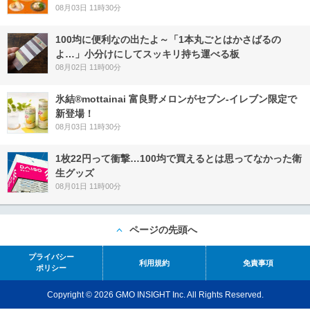
08月03日 11時30分
100均に便利なの出たよ～「1本丸ごとはかさばるの
よ…」小分けにしてスッキリ持ち運べる板
08月02日 11時00分
氷結®mottainai 富良野メロンがセブン‐イレブン限定で
新登場！
08月03日 11時30分
1枚22円って衝撃…100均で買えるとは思ってなかった衛
生グッズ
08月01日 11時00分
ページの先頭へ
プライバシー
利用規約
免責事項
ポリシー
Copyright © 2026 GMO INSIGHT Inc. All Rights Reserved.