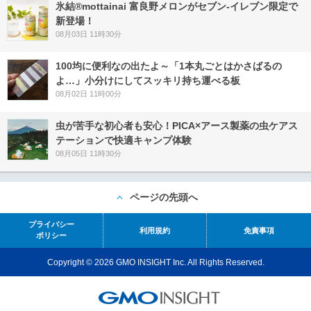
氷結®mottainai 富良野メロンがセブン‐イレブン限定で
新登場！
08月03日 11時30分
100均に便利なの出たよ～「1本丸ごとはかさばるの
よ…」小分けにしてスッキリ持ち運べる板
08月02日 11時00分
虫が苦手な初心者も安心！PICA×アース製薬の虫ケアス
テーションで快適キャンプ体験
08月05日 11時30分
ページの先頭へ
プライバシー
利用規約
免責事項
ポリシー
Copyright © 2026 GMO INSIGHT Inc. All Rights Reserved.