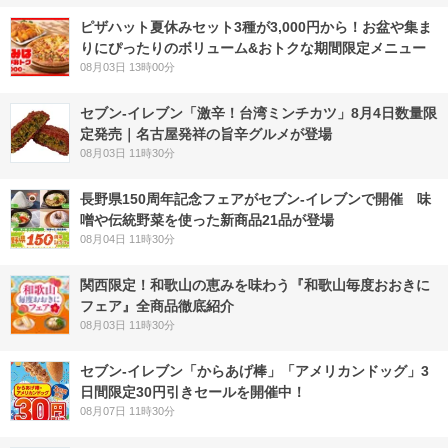
ピザハット夏休みセット3種が3,000円から！お盆や集ま
りにぴったりのボリューム&おトクな期間限定メニュー
08月03日 13時00分
セブン-イレブン「激辛！台湾ミンチカツ」8月4日数量限
定発売｜名古屋発祥の旨辛グルメが登場
08月03日 11時30分
長野県150周年記念フェアがセブン-イレブンで開催 味
噌や伝統野菜を使った新商品21品が登場
08月04日 11時30分
関西限定！和歌山の恵みを味わう『和歌山毎度おおきに
フェア』全商品徹底紹介
08月03日 11時30分
セブン‐イレブン「からあげ棒」「アメリカンドッグ」3
日間限定30円引きセールを開催中！
08月07日 11時30分