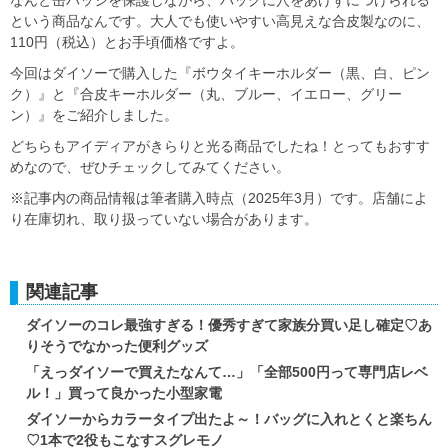
なんと缶バッジを保護しながら、バッグに穴をあけずにつけられる
という商品なんです。大人でも使いやすい高見えな合皮製なのに、
110円（税込）とお手頃価格ですよ。
今回はダイソーで購入した『ボウタイキーホルダー（黒、白、ピン
ク）』と『合皮キーホルダー（丸、ブルー、イエロー、グリー
ン）』をご紹介しました。
どちらもアイディアがきらりと光る商品でしたね！とってもおすす
めなので、ぜひチェックしてみてください。
※記事内の商品情報は筆者購入時点（2025年3月）です。店舗によ
り在庫切れ、取り扱っていない場合があります。
関連記事
ダイソーのコレ最強すぎる！優秀すぎて家族分買い足し確定♡あ
りそうでなかった便利グッズ
「えっダイソーで買えたなんて…」「全部500円って専門店レベ
ル！」買って良かった小型家電
ダイソーからカラータイプ出たよ～！バッグに入れとくと楽ちん
♡1本で2役もこなすスグレモノ