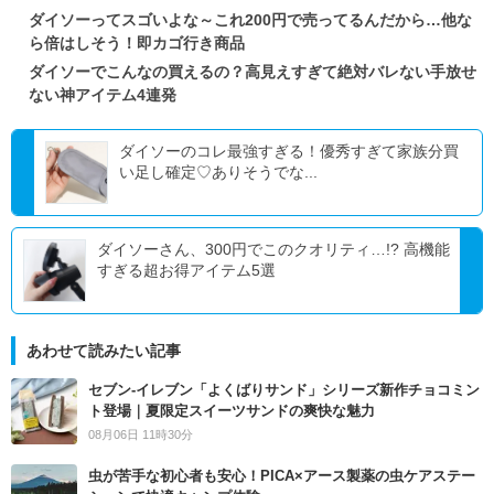
ダイソーってスゴいよな～これ200円で売ってるんだから…他な
ら倍はしそう！即カゴ行き商品
ダイソーでこんなの買えるの？高見えすぎて絶対バレない手放せ
ない神アイテム4連発
ダイソーのコレ最強すぎる！優秀すぎて家族分買
い足し確定♡ありそうでな...
ダイソーさん、300円でこのクオリティ…!? 高機能
すぎる超お得アイテム5選
あわせて読みたい記事
セブン‐イレブン「よくばりサンド」シリーズ新作チョコミン
ト登場｜夏限定スイーツサンドの爽快な魅力
08月06日 11時30分
虫が苦手な初心者も安心！PICA×アース製薬の虫ケアステー