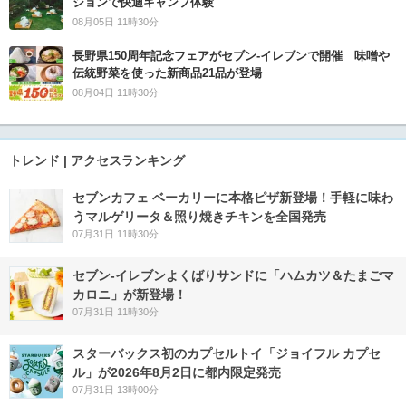
ションで快適キャンプ体験
08月05日 11時30分
長野県150周年記念フェアがセブン-イレブンで開催 味噌や
伝統野菜を使った新商品21品が登場
08月04日 11時30分
トレンド | アクセスランキング
セブンカフェ ベーカリーに本格ピザ新登場！手軽に味わ
うマルゲリータ＆照り焼きチキンを全国発売
07月31日 11時30分
セブン‐イレブンよくばりサンドに「ハムカツ＆たまごマ
カロニ」が新登場！
07月31日 11時30分
スターバックス初のカプセルトイ「ジョイフル カプセ
ル」が2026年8月2日に都内限定発売
07月31日 13時00分