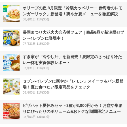
オリーブの丘 8月限定「冷製カッペリーニ 赤海老のレモ
ンガーリック」新登場！爽やか夏メニューを徹底解説
08月01日 11時30分
長岡まつり大花火大会応援フェア｜商品6品が新潟県セブ
ン−イレブンに登場中！
07月31日 11時30分
すき家が「冷やし汁」を新発売！夏限定のさっぱり冷た
い一杯を実食体験レポート
07月31日 11時30分
セブン‐イレブンに爽やか「レモン」スイーツ＆パン新登
場！夏に食べたい限定商品をチェック
08月03日 11時30分
ピザハット夏休みセット3種が3,000円から！お盆や集ま
りにぴったりのボリューム&おトクな期間限定メニュー
08月03日 13時00分