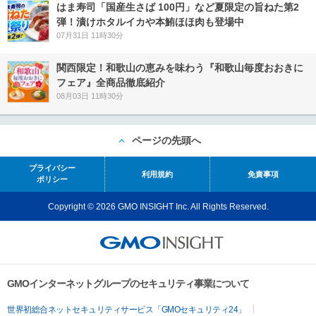
はま寿司「国産生さば 100円」など夏限定の旨ねた第2
弾！漬けホタルイカや本鮪ほほ肉も登場中
07月31日 11時30分
関西限定！和歌山の恵みを味わう『和歌山毎度おおきに
フェア』全商品徹底紹介
08月03日 11時30分
ページの先頭へ
プライバシー
利用規約
免責事項
ポリシー
Copyright © 2026 GMO INSIGHT Inc. All Rights Reserved.
GMOインターネットグループのセキュリティ事業について
世界初総合ネットセキュリティサービス「GMOセキュリティ24」