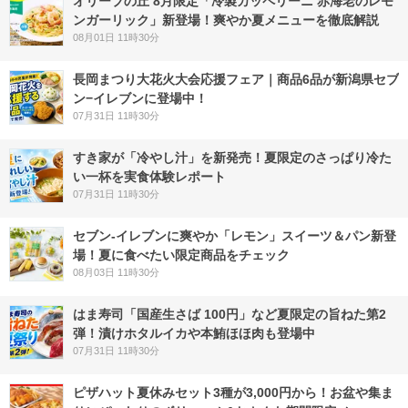
オリーブの丘 8月限定「冷製カッペリーニ 赤海老のレモ
ンガーリック」新登場！爽やか夏メニューを徹底解説
08月01日 11時30分
長岡まつり大花火大会応援フェア｜商品6品が新潟県セブ
ン−イレブンに登場中！
07月31日 11時30分
すき家が「冷やし汁」を新発売！夏限定のさっぱり冷た
い一杯を実食体験レポート
07月31日 11時30分
セブン‐イレブンに爽やか「レモン」スイーツ＆パン新登
場！夏に食べたい限定商品をチェック
08月03日 11時30分
はま寿司「国産生さば 100円」など夏限定の旨ねた第2
弾！漬けホタルイカや本鮪ほほ肉も登場中
07月31日 11時30分
ピザハット夏休みセット3種が3,000円から！お盆や集ま