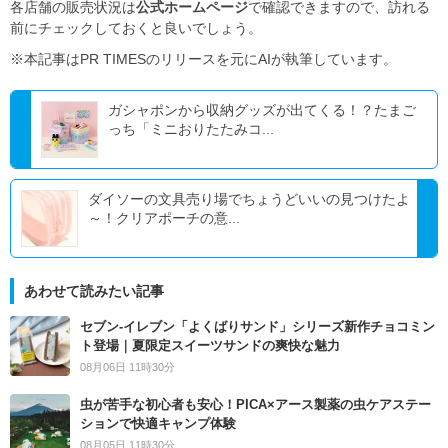
各店舗の販売状況は
公式ホームページ
で確認できますので、訪れる
前にチェックしておくと良いでしょう。
※本記事はPR TIMESのリリースを元にAIが執筆しています。
ガシャポンから収納グッズが出てくる！？たまご
っち「ミニおりたたみコ...
ダイソーの文具売り場でちょうどいいの見つけたよ
～！クリアポーチの意...
あわせて読みたい記事
セブン‐イレブン「よくばりサンド」シリーズ新作チョコミン
ト登場｜夏限定スイーツサンドの爽快な魅力
08月06日 11時30分
虫が苦手な初心者も安心！PICA×アース製薬の虫ケアステー
ションで快適キャンプ体験
08月05日 11時30分