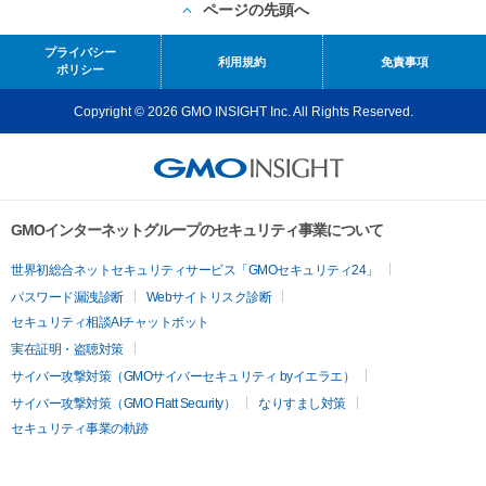
ページの先頭へ
プライバシー
利用規約
免責事項
ポリシー
Copyright © 2026 GMO INSIGHT Inc. All Rights Reserved.
GMOインターネットグループのセキュリティ事業について
世界初総合ネットセキュリティサービス「GMOセキュリティ24」
パスワード漏洩診断
Webサイトリスク診断
セキュリティ相談AIチャットボット
実在証明・盗聴対策
サイバー攻撃対策（GMOサイバーセキュリティ byイエラエ）
サイバー攻撃対策（GMO Flatt Security）
なりすまし対策
セキュリティ事業の軌跡