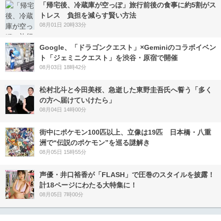
「帰宅後、冷蔵庫が空っぽ」旅行前後の食事に約5割がス
トレス 負担を減らす賢い方法
08月01日 20時33分
Google、「ドラゴンクエスト」×Geminiのコラボイベン
ト「ジェミニクエスト」を渋谷・原宿で開催
08月03日 18時42分
松村北斗と今田美桜、急逝した東野圭吾氏へ誓う「多く
の方へ届けていけたら」
08月04日 14時00分
街中にポケモン100匹以上、立像は19匹 日本橋・八重
洲で“伝説のポケモン”を巡る謎解き
08月05日 15時55分
声優・井口裕香が「FLASH」で圧巻のスタイルを披露！
計18ページにわたる大特集に！
08月05日 7時00分