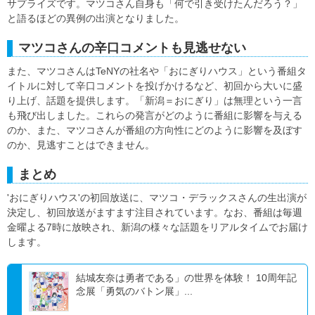
サプライズです。マツコさん自身も「何で引き受けたんだろう？」
と語るほどの異例の出演となりました。
マツコさんの辛口コメントも見逃せない
また、マツコさんはTeNYの社名や「おにぎりハウス」という番組タ
イトルに対して辛口コメントを投げかけるなど、初回から大いに盛
り上げ、話題を提供します。「新潟＝おにぎり」は無理という一言
も飛び出しました。これらの発言がどのように番組に影響を与える
のか、また、マツコさんが番組の方向性にどのように影響を及ぼす
のか、見逃すことはできません。
まとめ
'おにぎりハウス'の初回放送に、マツコ・デラックスさんの生出演が
決定し、初回放送がますます注目されています。なお、番組は毎週
金曜よる7時に放映され、新潟の様々な話題をリアルタイムでお届け
します。
結城友奈は勇者である」の世界を体験！ 10周年記
念展「勇気のバトン展」...