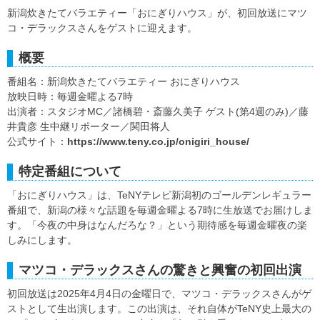
新潟炊きたてバラエティー「おにぎりハウス」が、初回放送にマツ
コ・デラックスさんをゲストに迎えます。
概要
番組名：新潟炊きたてバラエティー おにぎりハウス
放映日時：毎週金曜よる7時
出演者：スタジオMC／諸橋碧・斎藤久美子 ゲスト(第4週のみ)／藤
井貴彦 生中継リポーター／関田将人
公式サイト：
https://www.teny.co.jp/onigiri_house/
特定番組について
「おにぎりハウス」は、TeNYテレビ新潟初のゴールデンレギュラー
番組で、新潟の様々な話題を毎週金曜よる7時に生放送でお届けしま
す。「今夜の中身はなんだろな？」という期待感を毎週金曜夜の楽
しみにします。
マツコ・デラックスさんの驚きと興奮の初回出演
初回放送は2025年4月4日の金曜日で、マツコ・デラックスさんがゲ
ストとして生出演します。この出演は、それ自体がTeNY史上最大の