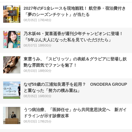
2027年のF1全レースを現地観戦！ 航空券・宿泊費付き
「夢のシーズンチケット」が当たる
08月05日 17時48分
乃木坂46・賀喜遥香が週刊少年チャンピオンに登場！
「5年ぶん大人になった私を見ていただけたら」
08月07日 18時00分
東雲うみ、「スピリッツ」の表紙＆グラビアに登場し妖
艶な雰囲気でファンを魅了！
08月03日 18時00分
なぜ59歳の三浦知良選手を起用？ ONODERA GROUP
と重なった「努力の積み重ね」
08月05日 16時00分
うつ病治療、「医師任せ」から共同意思決定へ 新ガイ
ドラインが示す診療改革
08月03日 17時25分