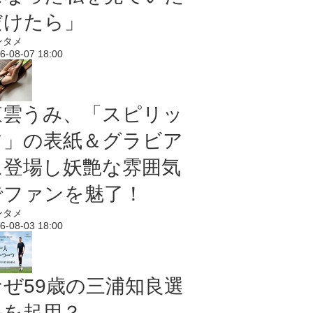
だけたら」
ンタメ
6-08-07 18:00
東雲うみ、「スピリッ
ツ」の表紙＆グラビア
に登場し妖艶な雰囲気
でファンを魅了！
ンタメ
6-08-03 18:00
なぜ59歳の三浦知良選
手を起用？