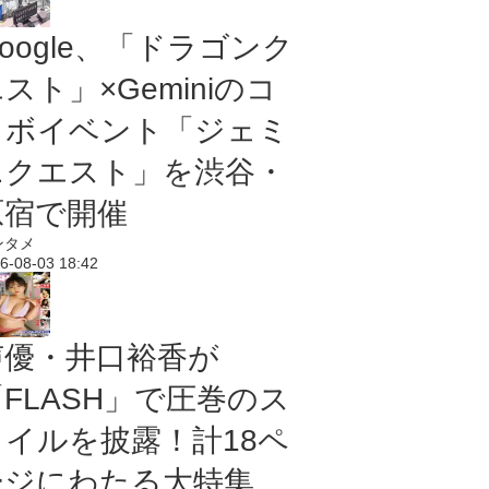
oogle、「ドラゴンク
スト」×Geminiのコ
ラボイベント「ジェミ
ニクエスト」を渋谷・
原宿で開催
ンタメ
6-08-03 18:42
声優・井口裕香が
「FLASH」で圧巻のス
タイルを披露！計18ペ
ージにわたる大特集