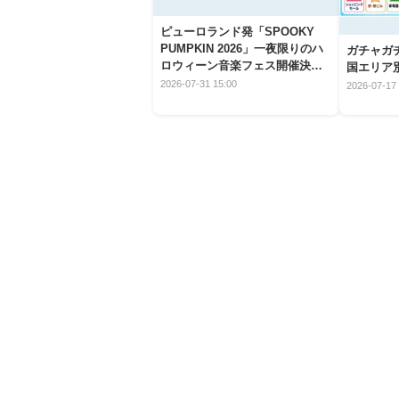
ピューロランド発「SPOOKY
PUMPKIN 2026」一夜限りのハ
ガチャガ
ロウィーン音楽フェス開催決
国エリア別
定！
2026-07-31 15:00
2026-07-17 