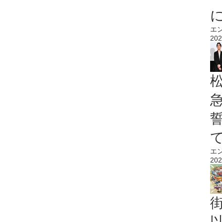
エ
202
エ
202