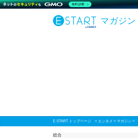
無料診断
マガジン
E START トップページ
>
エンタメ
>
マガジン
総合