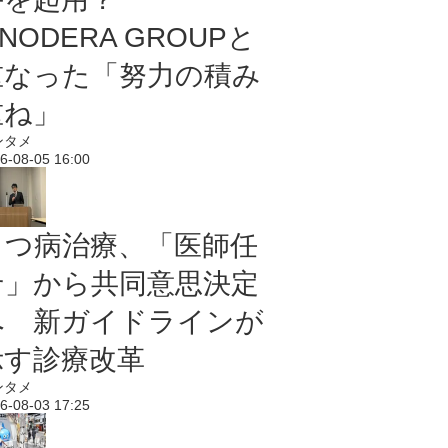
NODERA GROUPと
重なった「努力の積み
重ね」
ンタメ
6-08-05 16:00
うつ病治療、「医師任
せ」から共同意思決定
へ 新ガイドラインが
示す診療改革
ンタメ
6-08-03 17:25