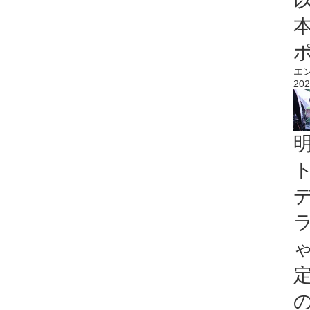
エ
202