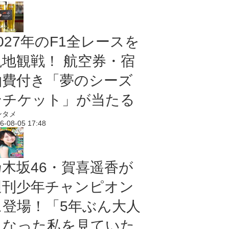
027年のF1全レースを
現地観戦！ 航空券・宿
泊費付き「夢のシーズ
ンチケット」が当たる
ンタメ
6-08-05 17:48
乃木坂46・賀喜遥香が
週刊少年チャンピオン
に登場！「5年ぶん大人
になった私を見ていた