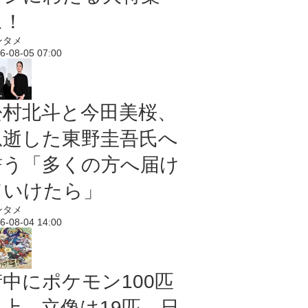
に！
ンタメ
6-08-05 07:00
松村北斗と今田美桜、
急逝した東野圭吾氏へ
誓う「多くの方へ届け
ていけたら」
ンタメ
6-08-04 14:00
街中にポケモン100匹
以上、立像は19匹 日