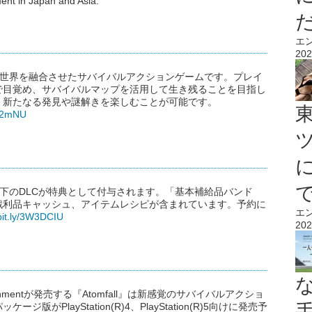
ent in Japan and Asia.
エ
202
アスな世界を融合させたサバイバルアクションゲームです。プレイ
で目覚め、サバイバルマップを活用して生き残ることを目指し
、新たなる発見や謎解きを楽しむことが可能です。
lm2mNU
、以下のDLCが特典として付与されます。「基本補給品バンド
戦利品キャッシュ、アイテムレシピが含まれています。予約に
エ
/bit.ly/3W3DCIU
202
tertainmentが発売する『Atomfall』は新感覚のサバイバルアクショ
版がPlayStation(R)4、PlayStation(R)5向けに発売予