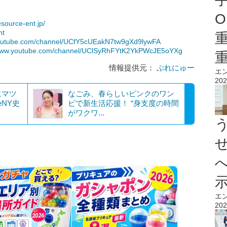
O
source-ent.jp/
nt
youtube.com/channel/UCfY5cUEakN7tw9gXd9lywFA
/www.youtube.com/channel/UClSyRhFYtK2YkPWcJE5oYXg
情報提供元：
ぷれにゅー
エ
202
にマツ
なごみ、春らしいピンクのワン
NY史
ピで新生活応援！ “身支度の時間
がワクワ...
エ
202