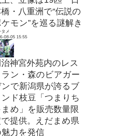
本橋・八重洲で“伝説の
ポケモン”を巡る謎解き
ンタメ
6-08-05 15:55
明治神宮外苑内のレス
トラン・森のビアガー
デンで新潟県が誇るブ
ランド枝豆「つまりち
ゃまめ」を販売数量限
定で提供。えだまめ県
の魅力を発信