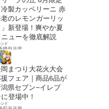
「冷製カッペリーニ 赤
海老のレモンガーリッ
ク」新登場！爽やか夏
メニューを徹底解説
レンド
6-08-01 11:30
長岡まつり大花火大会
応援フェア｜商品6品が
新潟県セブン−イレブ
ンに登場中！
レンド
6-07-31 11:30