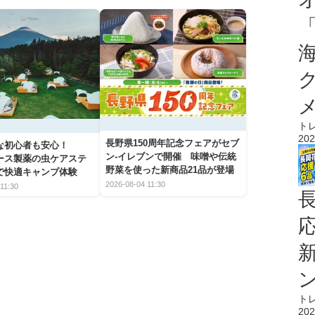
ト
202
長野県150周年記念フェアがセブ
な初心者も安心！
ン-イレブンで開催 味噌や伝統
アース製薬の虫ケアステ
野菜を使った新商品21品が登場
で快適キャンプ体験
2026-08-04 11:30
11:30
ト
202