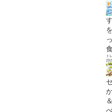
ト
202