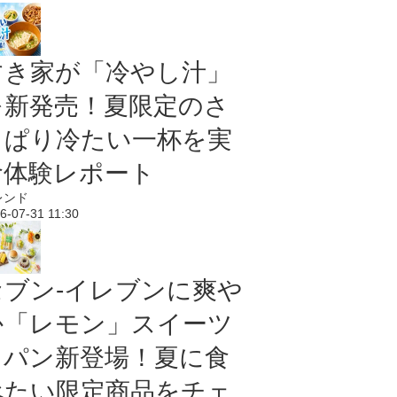
すき家が「冷やし汁」
を新発売！夏限定のさ
っぱり冷たい一杯を実
食体験レポート
レンド
6-07-31 11:30
セブン‐イレブンに爽や
か「レモン」スイーツ
＆パン新登場！夏に食
べたい限定商品をチェ