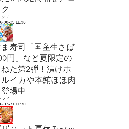
ック
レンド
6-08-03 11:30
はま寿司「国産生さば
100円」など夏限定の
旨ねた第2弾！漬けホ
タルイカや本鮪ほほ肉
も登場中
レンド
6-07-31 11:30
ピザハット夏休みセッ