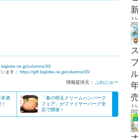
ト
202
ft.biglobe.ne.jp/columns/30/
ル
ています：
https://gift.biglobe.ne.jp/columns/33/
情報提供元：
ぷれにゅー
日本酒
「春の明太クリームハンバーグ
売！
フェア」がファイヤーバーグ全
ト
店で開催！
202