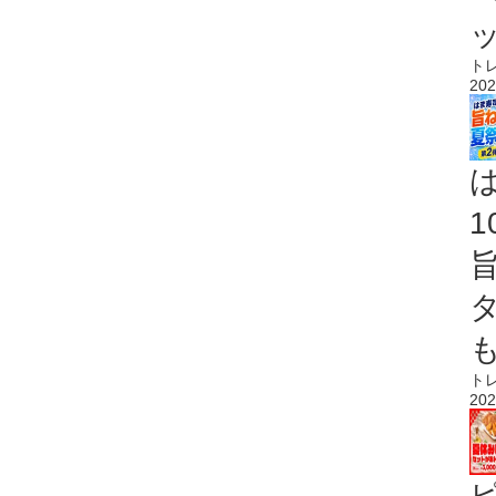
ト
202
ト
202