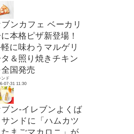
セブンカフェ ベーカリ
ーに本格ピザ新登場！
手軽に味わうマルゲリ
ータ＆照り焼きチキン
を全国発売
レンド
6-07-31 11:30
セブン‐イレブンよくば
りサンドに「ハムカツ
＆たまごマカロニ」が