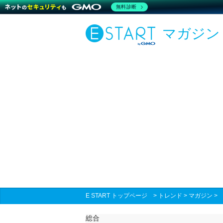
無料診断
マガジン
E START トップページ
>
トレンド
>
マガジン
総合