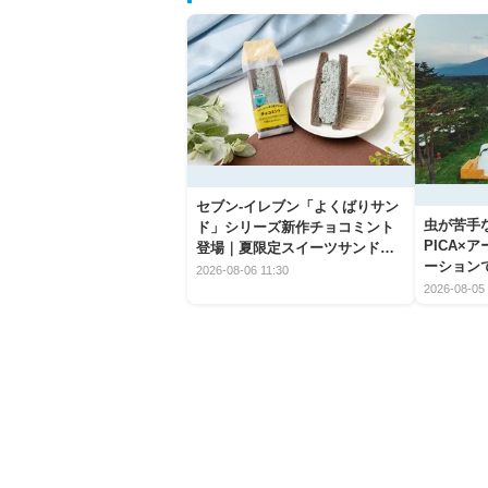
セブン‐イレブン「よくばりサン
虫が苦手
ド」シリーズ新作チョコミント
PICA×
登場｜夏限定スイーツサンドの
ーション
爽快な魅力
2026-08-06 11:30
2026-08-05 