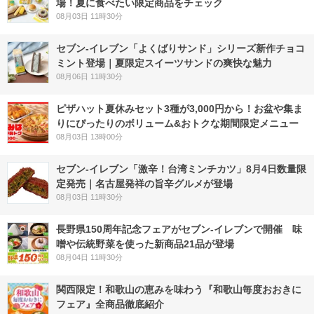
場！夏に食べたい限定商品をチェック
08月03日 11時30分
セブン‐イレブン「よくばりサンド」シリーズ新作チョコ
ミント登場｜夏限定スイーツサンドの爽快な魅力
08月06日 11時30分
ピザハット夏休みセット3種が3,000円から！お盆や集ま
りにぴったりのボリューム&おトクな期間限定メニュー
08月03日 13時00分
セブン-イレブン「激辛！台湾ミンチカツ」8月4日数量限
定発売｜名古屋発祥の旨辛グルメが登場
08月03日 11時30分
長野県150周年記念フェアがセブン-イレブンで開催 味
噌や伝統野菜を使った新商品21品が登場
08月04日 11時30分
関西限定！和歌山の恵みを味わう『和歌山毎度おおきに
フェア』全商品徹底紹介