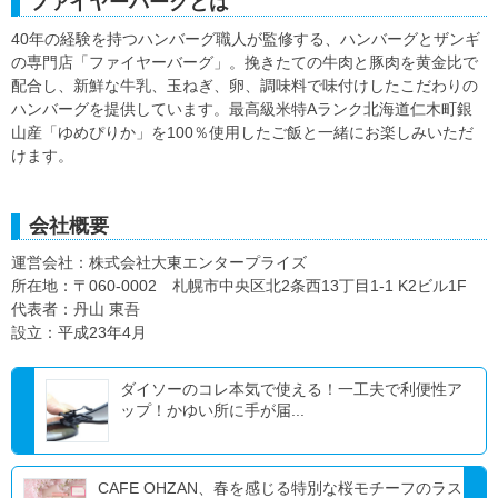
ファイヤーバーグとは
40年の経験を持つハンバーグ職人が監修する、ハンバーグとザンギ
の専門店「ファイヤーバーグ」。挽きたての牛肉と豚肉を黄金比で
配合し、新鮮な牛乳、玉ねぎ、卵、調味料で味付けしたこだわりの
ハンバーグを提供しています。最高級米特Aランク北海道仁木町銀
山産「ゆめぴりか」を100％使用したご飯と一緒にお楽しみいただ
けます。
会社概要
運営会社：株式会社大東エンタープライズ
所在地：〒060-0002 札幌市中央区北2条西13丁目1-1 K2ビル1F
代表者：丹山 東吾
設立：平成23年4月
ダイソーのコレ本気で使える！一工夫で利便性ア
ップ！かゆい所に手が届...
CAFE OHZAN、春を感じる特別な桜モチーフのラス