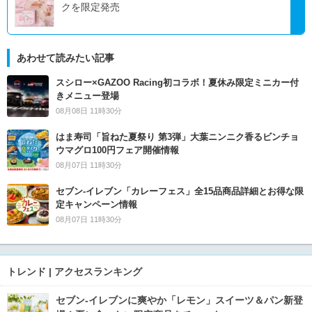
クを限定発売
あわせて読みたい記事
スシロー×GAZOO Racing初コラボ！夏休み限定ミニカー付
きメニュー登場
08月08日 11時30分
はま寿司「旨ねた夏祭り 第3弾」大葉ニンニク香るビンチョ
ウマグロ100円フェア開催情報
08月07日 11時30分
セブン‐イレブン「カレーフェス」全15品商品詳細とお得な限
定キャンペーン情報
08月07日 11時30分
トレンド | アクセスランキング
セブン‐イレブンに爽やか「レモン」スイーツ＆パン新登