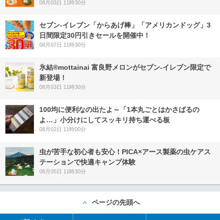
08月03日 11時30分
セブン‐イレブン「からあげ棒」「アメリカンドッグ」3
日間限定30円引きセールを開催中！
08月07日 11時30分
氷結®mottainai 富良野メロンがセブン‐イレブン限定で
新登場！
08月03日 11時30分
100均に便利なの出たよ～「1本丸ごとはかさばるの
よ…」小分けにしてスッキリ持ち運べる板
08月02日 11時00分
虫が苦手な初心者も安心！PICA×アース製薬の虫ケアス
テーションで快適キャンプ体験
08月05日 11時30分
ページの先頭へ