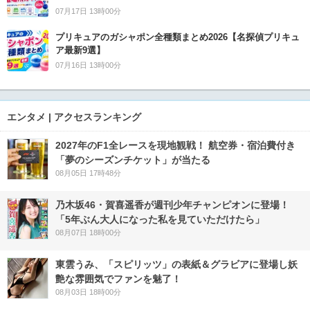
07月17日 13時00分
プリキュアのガシャポン全種類まとめ2026【名探偵プリキュ
ア最新9選】
07月16日 13時00分
エンタメ | アクセスランキング
2027年のF1全レースを現地観戦！ 航空券・宿泊費付き
「夢のシーズンチケット」が当たる
08月05日 17時48分
乃木坂46・賀喜遥香が週刊少年チャンピオンに登場！
「5年ぶん大人になった私を見ていただけたら」
08月07日 18時00分
東雲うみ、「スピリッツ」の表紙＆グラビアに登場し妖
艶な雰囲気でファンを魅了！
08月03日 18時00分