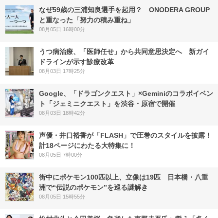
なぜ59歳の三浦知良選手を起用？ ONODERA GROUP
と重なった「努力の積み重ね」
08月05日 16時00分
うつ病治療、「医師任せ」から共同意思決定へ 新ガイ
ドラインが示す診療改革
08月03日 17時25分
Google、「ドラゴンクエスト」×Geminiのコラボイベン
ト「ジェミニクエスト」を渋谷・原宿で開催
08月03日 18時42分
声優・井口裕香が「FLASH」で圧巻のスタイルを披露！
計18ページにわたる大特集に！
08月05日 7時00分
街中にポケモン100匹以上、立像は19匹 日本橋・八重
洲で“伝説のポケモン”を巡る謎解き
08月05日 15時55分