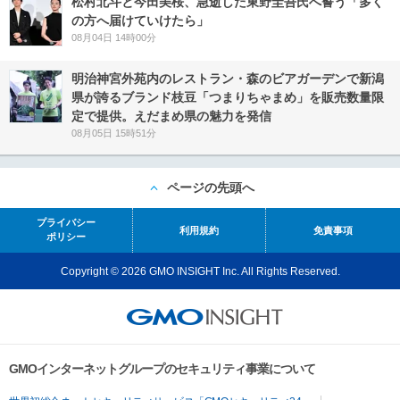
松村北斗と今田美桜、急逝した東野圭吾氏へ誓う「多く
の方へ届けていけたら」
08月04日 14時00分
明治神宮外苑内のレストラン・森のビアガーデンで新潟
県が誇るブランド枝豆「つまりちゃまめ」を販売数量限
定で提供。えだまめ県の魅力を発信
08月05日 15時51分
ページの先頭へ
プライバシー
利用規約
免責事項
ポリシー
Copyright © 2026 GMO INSIGHT Inc. All Rights Reserved.
GMOインターネットグループのセキュリティ事業について