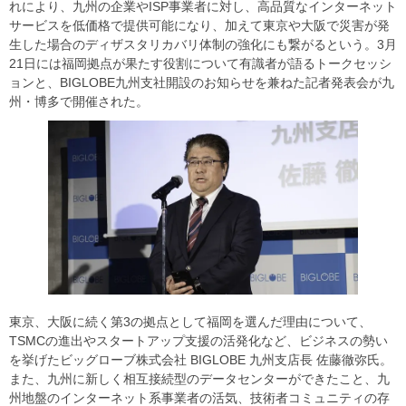
れにより、九州の企業やISP事業者に対し、高品質なインターネット
サービスを低価格で提供可能になり、加えて東京や大阪で災害が発
生した場合のディザスタリカバリ体制の強化にも繋がるという。3月
21日には福岡拠点が果たす役割について有識者が語るトークセッシ
ョンと、BIGLOBE九州支社開設のお知らせを兼ねた記者発表会が九
州・博多で開催された。
東京、大阪に続く第3の拠点として福岡を選んだ理由について、
TSMCの進出やスタートアップ支援の活発化など、ビジネスの勢い
を挙げたビッグローブ株式会社 BIGLOBE 九州支店長 佐藤徹弥氏。
また、九州に新しく相互接続型のデータセンターができたこと、九
州地盤のインターネット系事業者の活気、技術者コミュニティの存