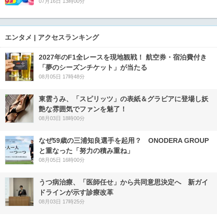
07月16日 13時00分
エンタメ | アクセスランキング
2027年のF1全レースを現地観戦！ 航空券・宿泊費付き
「夢のシーズンチケット」が当たる
08月05日 17時48分
東雲うみ、「スピリッツ」の表紙＆グラビアに登場し妖
艶な雰囲気でファンを魅了！
08月03日 18時00分
なぜ59歳の三浦知良選手を起用？ ONODERA GROUP
と重なった「努力の積み重ね」
08月05日 16時00分
うつ病治療、「医師任せ」から共同意思決定へ 新ガイ
ドラインが示す診療改革
08月03日 17時25分