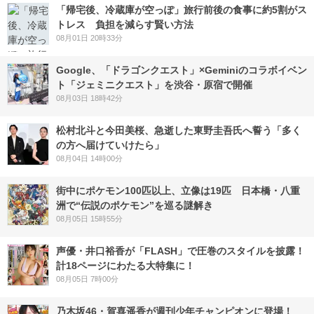
「帰宅後、冷蔵庫が空っぽ」旅行前後の食事に約5割がス
トレス 負担を減らす賢い方法
08月01日 20時33分
Google、「ドラゴンクエスト」×Geminiのコラボイベン
ト「ジェミニクエスト」を渋谷・原宿で開催
08月03日 18時42分
松村北斗と今田美桜、急逝した東野圭吾氏へ誓う「多く
の方へ届けていけたら」
08月04日 14時00分
街中にポケモン100匹以上、立像は19匹 日本橋・八重
洲で“伝説のポケモン”を巡る謎解き
08月05日 15時55分
声優・井口裕香が「FLASH」で圧巻のスタイルを披露！
計18ページにわたる大特集に！
08月05日 7時00分
乃木坂46・賀喜遥香が週刊少年チャンピオンに登場！