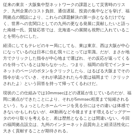
従来の東京・大阪集中型ネットワークの課題として災害時のリス
ク、九州企業のコスト負担、通信遅延、投資の集中などを挙げ、福
岡拠点の開設により、これらの課題解決の第一歩となるだけでな
く、世界への玄関口としての九州の更なる発展に貢献したいと語っ
た南雄一氏。質疑応答では、北海道への展開も視野に入れているこ
とを明らかにした。
経済にしてもテレビのキー局にしても、東は東京、西は大阪が中心
になっているのは日本に住む我々にとっては常識。だが、まさか地
方でクリックした指令が中心地まで運ばれ、その反応が返ってくる
のを待っているとは知らなかった。つまり、福岡の自宅でインター
ネットのページのボタンをクリックしたら、はるばる大阪までその
指令が走っていき、それが承認されたら今度は福岡まで〈クリック
されたよ〉という回答を持って帰ってくるわけだ。
現状のこの仕組みでは10mmsecほどの遅延が生じているのだが、福
岡に拠点ができたことにより、それが5mmsec程度まで短縮される
という。ちょっとしたホームページを見る分にはその違いは体感で
きないかもしれないが、4K動画など今後ますます増えるビッグデー
タのやり取りを考えると、差は歴然となることは間違いない。今回
の福岡拠点設立は、九州のインターネット品質向上と経済活性化に
大きく貢献することが期待される。