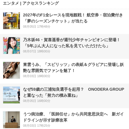
エンタメ | アクセスランキング
2027年のF1全レースを現地観戦！ 航空券・宿泊費付き
「夢のシーズンチケット」が当たる
08月05日 17時48分
乃木坂46・賀喜遥香が週刊少年チャンピオンに登場！
「5年ぶん大人になった私を見ていただけたら」
08月07日 18時00分
東雲うみ、「スピリッツ」の表紙＆グラビアに登場し妖
艶な雰囲気でファンを魅了！
08月03日 18時00分
なぜ59歳の三浦知良選手を起用？ ONODERA GROUP
と重なった「努力の積み重ね」
08月05日 16時00分
うつ病治療、「医師任せ」から共同意思決定へ 新ガイ
ドラインが示す診療改革
08月03日 17時25分