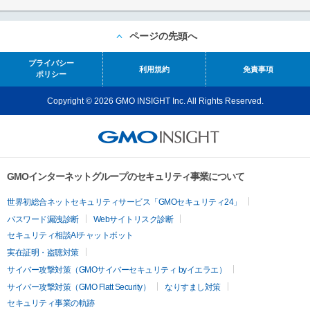
ページの先頭へ
プライバシー
利用規約
免責事項
ポリシー
Copyright © 2026 GMO INSIGHT Inc. All Rights Reserved.
GMOインターネットグループのセキュリティ事業について
世界初総合ネットセキュリティサービス「GMOセキュリティ24」
パスワード漏洩診断
Webサイトリスク診断
セキュリティ相談AIチャットボット
実在証明・盗聴対策
サイバー攻撃対策（GMOサイバーセキュリティ byイエラエ）
サイバー攻撃対策（GMO Flatt Security）
なりすまし対策
セキュリティ事業の軌跡