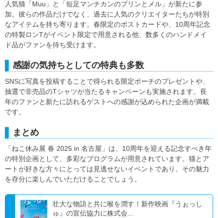
人気猫「Muu」と「短足マンチカンのプリンとメル」が新たに参
加。彼らの作品だけでなく、過去に人気のクリエイターたちが特別
なアイテムを持ち寄ります。春限定のポストカードや、10周年記念
の特製ロンTがイベント限定で用意される他、数多くのハンドメイ
ド品がファンを待ち受けます。
感謝の気持ちとしての特典も多数
SNSに写真を投稿することで得られる限定ポーチのプレゼントや、
抽選で非売品のTシャツが当たるキャンペーンも実施されます。長
年のファンと新たに訪れるゲストへの感謝が込められた企画が満載
です。
まとめ
「ねこ休み展 春 2025 in 名古屋」は、10周年を迎える記念すべき年
の特別企画として、多彩なプログラムが用意されています。猫とア
ートが好きな方々にとっては見逃せないイベントであり、その魅力
を存分に楽しんでいただけることでしょう。
壮大な物語と共に喉を潤す！新作映画『うぉっし
ゅ』の宣伝協力に株式会...