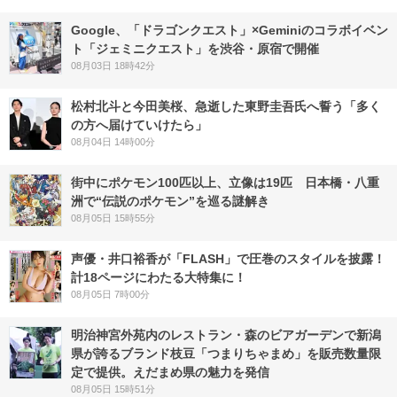
Google、「ドラゴンクエスト」×Geminiのコラボイベン
ト「ジェミニクエスト」を渋谷・原宿で開催
08月03日 18時42分
松村北斗と今田美桜、急逝した東野圭吾氏へ誓う「多く
の方へ届けていけたら」
08月04日 14時00分
街中にポケモン100匹以上、立像は19匹 日本橋・八重
洲で“伝説のポケモン”を巡る謎解き
08月05日 15時55分
声優・井口裕香が「FLASH」で圧巻のスタイルを披露！
計18ページにわたる大特集に！
08月05日 7時00分
明治神宮外苑内のレストラン・森のビアガーデンで新潟
県が誇るブランド枝豆「つまりちゃまめ」を販売数量限
定で提供。えだまめ県の魅力を発信
08月05日 15時51分